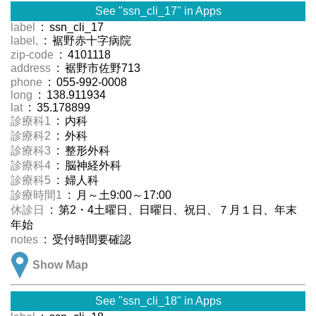
See "ssn_cli_17" in Apps
label
: ssn_cli_17
label,
: 裾野赤十字病院
zip-code
: 4101118
address
: 裾野市佐野713
phone
: 055-992-0008
long
: 138.911934
lat
: 35.178899
診療科1
: 内科
診療科2
: 外科
診療科3
: 整形外科
診療科4
: 脳神経外科
診療科5
: 婦人科
診療時間1
: 月～土9:00～17:00
休診日
: 第2・4土曜日、日曜日、祝日、７月１日、年末
年始
notes
: 受付時間要確認
Show Map
See "ssn_cli_18" in Apps