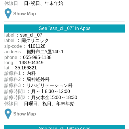
休診日
: 日･祝日、年末年始
Show Map
See "ssn_cli_07" in Apps
label
: ssn_cli_07
label,
: 岡クリニック
zip-code
: 4101128
address
: 裾野市二ﾂ屋140-1
phone
: 055-995-1188
long
: 138.904349
lat
: 35.166821
診療科1
: 内科
診療科2
: 脳神経外科
診療科3
: リハビリテーション科
診療時間1
: 月～土8:30～12:00
診療時間2
: 月火木金15:00～18:30
休診日
: 日曜日、祝日、年末年始
Show Map
See "ssn_cli_08" in Apps