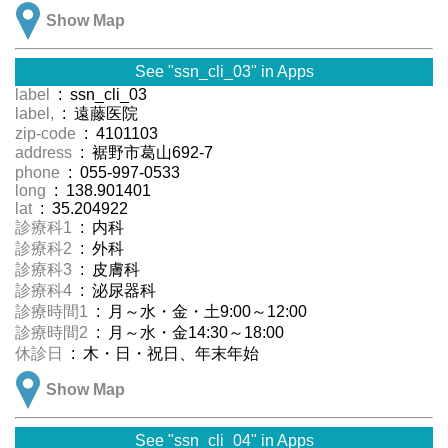
Show Map
See "ssn_cli_03" in Apps
label
: ssn_cli_03
label,
: 遠藤医院
zip-code
: 4101103
address
: 裾野市葛山692-7
phone
: 055-997-0533
long
: 138.901401
lat
: 35.204922
診療科1
: 内科
診療科2
: 外科
診療科3
: 皮膚科
診療科4
: 泌尿器科
診療時間1
: 月～水・金・土9:00～12:00
診療時間2
: 月～水・金14:30～18:00
休診日
: 木・日・祝日、年末年始
Show Map
See "ssn_cli_04" in Apps