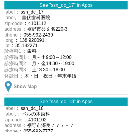
See "ssn_dc_17" in Apps
label
: ssn_dc_17
label,
: 室伏歯科医院
zip-code
: 4101112
address
: 裾野市公文名220-3
phone
: 055-992-2439
long
: 138.920091
lat
: 35.182271
診療科1
: 歯科
診療時間1
: 月～土9:00～12:00
診療時間2
: 月～金14:30～19:00
診療時間3
: 土13:30～18:00
休診日
: 木・日・祝日・年末年始
Show Map
See "ssn_dc_18" in Apps
label
: ssn_dc_18
label,
: ベルの木歯科
zip-code
: 4101102
address
: 裾野市深良７７７－７
phone
: 055-992-7777