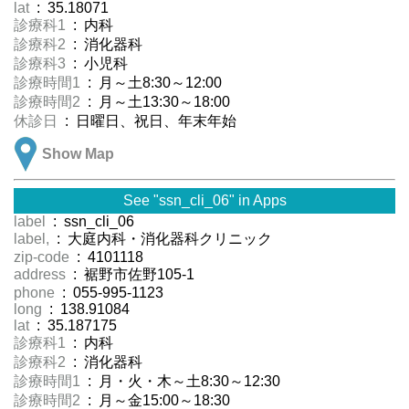
lat
: 35.18071
診療科1
: 内科
診療科2
: 消化器科
診療科3
: 小児科
診療時間1
: 月～土8:30～12:00
診療時間2
: 月～土13:30～18:00
休診日
: 日曜日、祝日、年末年始
Show Map
See "ssn_cli_06" in Apps
label
: ssn_cli_06
label,
: 大庭内科・消化器科クリニック
zip-code
: 4101118
address
: 裾野市佐野105-1
phone
: 055-995-1123
long
: 138.91084
lat
: 35.187175
診療科1
: 内科
診療科2
: 消化器科
診療時間1
: 月・火・木～土8:30～12:30
診療時間2
: 月～金15:00～18:30