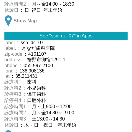
診療時間2
: 月～金14:00～18:30
休診日
: 日･祝日･年末年始
Show Map
See "ssn_dc_07" in Apps
label
: ssn_dc_07
label,
: さなだ歯科医院
zip-code
: 4101107
address
: 裾野市御宿1291-1
phone
: 055-997-2100
long
: 138.908136
lat
: 35.211431
診療科1
: 歯科
診療科2
: 小児歯科
診療科3
: 矯正歯科
診療科4
: 口腔外科
診療時間1
: 月～土9:00～12:00
診療時間2
: 月～金14:30～19:00
診療時間3
: 土13:00～14:30
休診日
: 木・日・祝日・年末年始