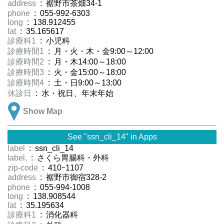
address
: 裾野市茶畑34-1
phone
: 055-992-6303
long
: 138.912455
lat
: 35.165617
診療科1
: 小児科
診療時間1
: 月・火・木・金9:00～12:00
診療時間2
: 月・木14:00～18:00
診療時間3
: 火・金15:00～18:00
診療時間4
: 土・日9:00～13:00
休診日
: 水・祝日、年末年始
Show Map
See "ssn_cli_14" in Apps
label
: ssn_cli_14
label,
: さくら胃腸科・外科
zip-code
: 410ｰ1107
address
: 裾野市御宿328-2
phone
: 055-994-1008
long
: 138.908544
lat
: 35.195634
診療科1
: 消化器科