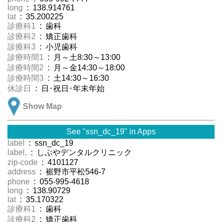
long
: 138.914761
lat
: 35.200225
診療科1
: 歯科
診療科2
: 矯正歯科
診療科3
: 小児歯科
診療時間1
: 月～土8:30～13:00
診療時間2
: 月～金14:30～18:00
診療時間3
: 土14:30～16:30
休診日
: 日･祝日･年末年始
Show Map
See "ssn_dc_19" in Apps
label
: ssn_dc_19
label,
: しぶやデンタルクリニック
zip-code
: 4101127
address
: 裾野市平松546-7
phone
: 055-995-4618
long
: 138.90729
lat
: 35.170322
診療科1
: 歯科
診療科2
: 矯正歯科