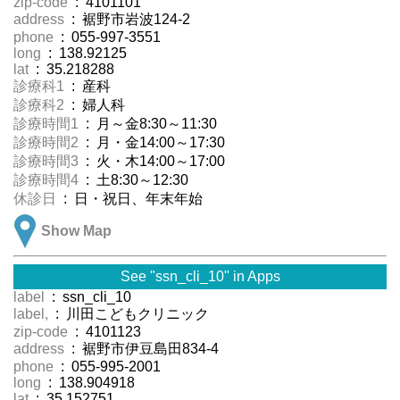
zip-code
: 4101101
address
: 裾野市岩波124-2
phone
: 055-997-3551
long
: 138.92125
lat
: 35.218288
診療科1
: 産科
診療科2
: 婦人科
診療時間1
: 月～金8:30～11:30
診療時間2
: 月・金14:00～17:30
診療時間3
: 火・木14:00～17:00
診療時間4
: 土8:30～12:30
休診日
: 日・祝日、年末年始
Show Map
See "ssn_cli_10" in Apps
label
: ssn_cli_10
label,
: 川田こどもクリニック
zip-code
: 4101123
address
: 裾野市伊豆島田834-4
phone
: 055-995-2001
long
: 138.904918
lat
: 35.152751