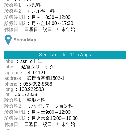
診療科1
: 小児科
診療科2
: アレルギー科
診療時間1
: 月～土8:30～12:00
診療時間2
: 月～金14:00～17:30
休診日
: 日曜日、祝日、年末年始
Show Map
See "ssn_cli_11" in Apps
label
: ssn_cli_11
label,
: 込宮クリニック
zip-code
: 4101121
address
: 裾野市茶畑1502-1
phone
: 055-992-8686
long
: 138.922583
lat
: 35.172839
診療科1
: 整形外科
診療科2
: リハビリテーション科
診療時間1
: 月～土9:00～12:00
診療時間2
: 月火木金15:00～18:30
休診日
: 日曜日、祝日、年末年始