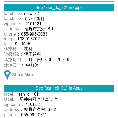
See "ssn_dc_22" in Apps
label
: ssn_dc_22
label,
: ハミング歯科
zip-code
: 4101121
address
: 裾野市茶畑28-1
phone
: 055-995-0033
long
: 138.913702
lat
: 35.165985
診療科1
: 歯科
診療科2
: 矯正歯科
診療時間1
: 月～日9：00～20：00
休診日
: 年中無休
Show Map
See "ssn_cli_01" in Apps
label
: ssn_cli_01
label,
: 新井内科クリニック
zip-code
: 4101111
address
: 裾野市久根537-2
phone
: 055-992-0811