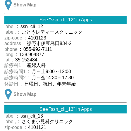
Show Map
See "ssn_cli_12" in Apps
label
: ssn_cli_12
label,
: ごとうレディースクリニック
zip-code
: 4101123
address
: 裾野市伊豆島田834-2
phone
: 055-992-7111
long
: 138.904877
lat
: 35.152484
診療科1
: 産婦人科
診療時間1
: 月～土9:00～12:00
診療時間2
: 月～金14:30～17:30
休診日
: 日曜日、祝日、年末年始
Show Map
See "ssn_cli_13" in Apps
label
: ssn_cli_13
label,
: さくま小児科クリニック
zip-code
: 4101121