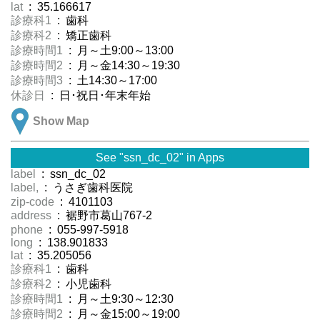
lat
: 35.166617
診療科1
: 歯科
診療科2
: 矯正歯科
診療時間1
: 月～土9:00～13:00
診療時間2
: 月～金14:30～19:30
診療時間3
: 土14:30～17:00
休診日
: 日･祝日･年末年始
Show Map
See "ssn_dc_02" in Apps
label
: ssn_dc_02
label,
: うさぎ歯科医院
zip-code
: 4101103
address
: 裾野市葛山767-2
phone
: 055-997-5918
long
: 138.901833
lat
: 35.205056
診療科1
: 歯科
診療科2
: 小児歯科
診療時間1
: 月～土9:30～12:30
診療時間2
: 月～金15:00～19:00