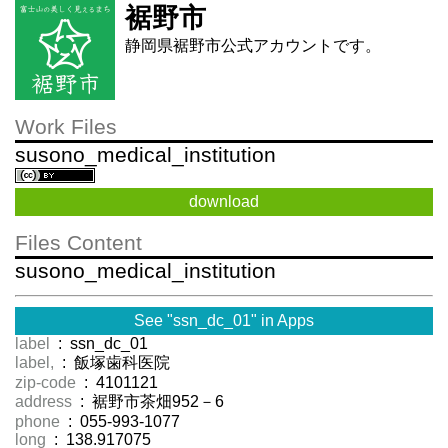
裾野市
静岡県裾野市公式アカウントです。
Work Files
susono_medical_institution
download
Files Content
susono_medical_institution
See "ssn_dc_01" in Apps
label
: ssn_dc_01
label,
: 飯塚歯科医院
zip-code
: 4101121
address
: 裾野市茶畑952－6
phone
: 055-993-1077
long
: 138.917075