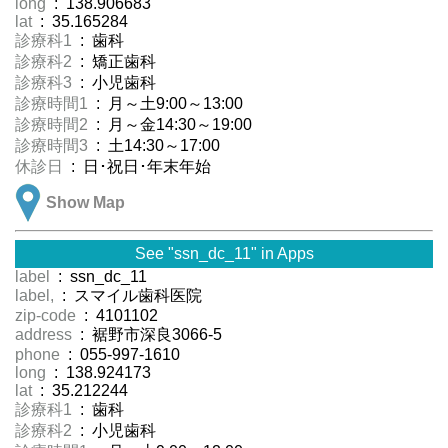
long
: 138.906683
lat
: 35.165284
診療科1
: 歯科
診療科2
: 矯正歯科
診療科3
: 小児歯科
診療時間1
: 月～土9:00～13:00
診療時間2
: 月～金14:30～19:00
診療時間3
: 土14:30～17:00
休診日
: 日･祝日･年末年始
Show Map
See "ssn_dc_11" in Apps
label
: ssn_dc_11
label,
: スマイル歯科医院
zip-code
: 4101102
address
: 裾野市深良3066-5
phone
: 055-997-1610
long
: 138.924173
lat
: 35.212244
診療科1
: 歯科
診療科2
: 小児歯科