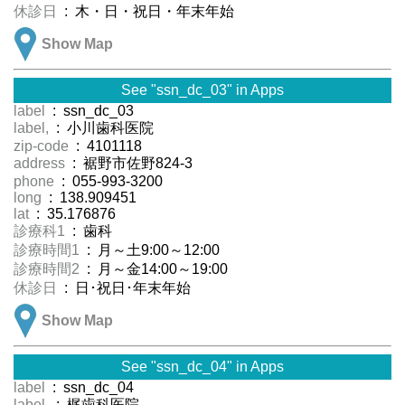
休診日
: 木・日・祝日・年末年始
Show Map
See "ssn_dc_03" in Apps
label
: ssn_dc_03
label,
: 小川歯科医院
zip-code
: 4101118
address
: 裾野市佐野824-3
phone
: 055-993-3200
long
: 138.909451
lat
: 35.176876
診療科1
: 歯科
診療時間1
: 月～土9:00～12:00
診療時間2
: 月～金14:00～19:00
休診日
: 日･祝日･年末年始
Show Map
See "ssn_dc_04" in Apps
label
: ssn_dc_04
label,
: 梶歯科医院