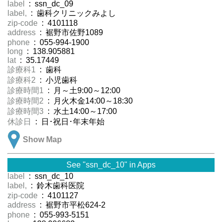
label
: ssn_dc_09
label,
: 歯科クリニックみよし
zip-code
: 4101118
address
: 裾野市佐野1089
phone
: 055-994-1900
long
: 138.905881
lat
: 35.17449
診療科1
: 歯科
診療科2
: 小児歯科
診療時間1
: 月～土9:00～12:00
診療時間2
: 月火木金14:00～18:30
診療時間3
: 水土14:00～17:00
休診日
: 日･祝日･年末年始
Show Map
See "ssn_dc_10" in Apps
label
: ssn_dc_10
label,
: 鈴木歯科医院
zip-code
: 4101127
address
: 裾野市平松624-2
phone
: 055-993-5151