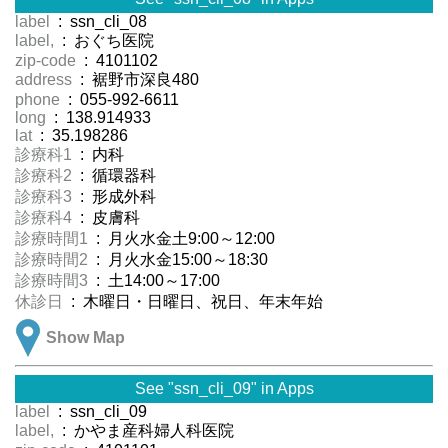
label
: ssn_cli_08
label,
: おぐち医院
zip-code
: 4101102
address
: 裾野市深良480
phone
: 055-992-6611
long
: 138.914933
lat
: 35.198286
診療科1
: 内科
診療科2
: 循環器科
診療科3
: 形成外科
診療科4
: 皮膚科
診療時間1
: 月火水金土9:00～12:00
診療時間2
: 月火水金15:00～18:30
診療時間3
: 土14:00～17:00
休診日
: 木曜日・日曜日、祝日、年末年始
Show Map
See "ssn_cli_09" in Apps
label
: ssn_cli_09
label,
: かやま産科婦人科医院