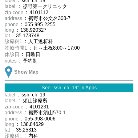
label
: ssn_cli_18
label,
: 裾野第一クリニック
zip-code
: 4101112
address
: 裾野市公文名303-7
phone
: 055-995-2255
long
: 138.920327
lat
: 35.178748
診療科1
: 人工透析科
診療時間1
: 月～土祝8:00～17:00
休診日
: 日曜日
notes
: 予約制
Show Map
See "ssn_cli_19" in Apps
label
: ssn_cli_19
label,
: 須山診療所
zip-code
: 4101231
address
: 裾野市須山570-1
phone
: 055-998-0006
long
: 138.84629
lat
: 35.25313
診療科1
: 内科