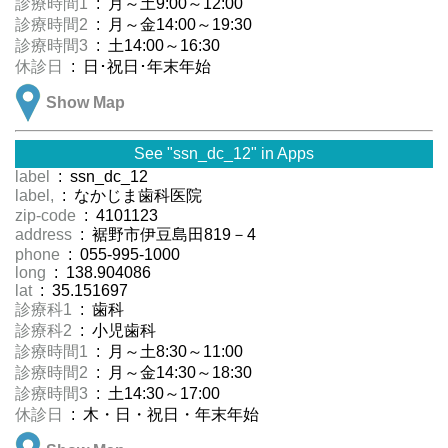
診療時間1
: 月～土9:00～12:00
診療時間2
: 月～金14:00～19:30
診療時間3
: 土14:00～16:30
休診日
: 日･祝日･年末年始
Show Map
See "ssn_dc_12" in Apps
label
: ssn_dc_12
label,
: なかじま歯科医院
zip-code
: 4101123
address
: 裾野市伊豆島田819－4
phone
: 055-995-1000
long
: 138.904086
lat
: 35.151697
診療科1
: 歯科
診療科2
: 小児歯科
診療時間1
: 月～土8:30～11:00
診療時間2
: 月～金14:30～18:30
診療時間3
: 土14:30～17:00
休診日
: 木・日・祝日・年末年始