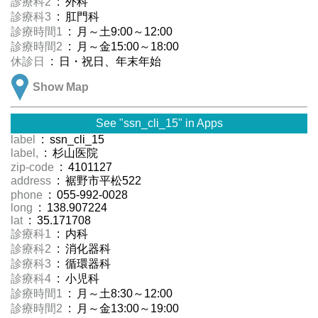
診療科2
: 外科
診療科3
: 肛門科
診療時間1
: 月～土9:00～12:00
診療時間2
: 月～金15:00～18:00
休診日
: 日・祝日、年末年始
Show Map
See "ssn_cli_15" in Apps
label
: ssn_cli_15
label,
: 杉山医院
zip-code
: 4101127
address
: 裾野市平松522
phone
: 055-992-0028
long
: 138.907224
lat
: 35.171708
診療科1
: 内科
診療科2
: 消化器科
診療科3
: 循環器科
診療科4
: 小児科
診療時間1
: 月～土8:30～12:00
診療時間2
: 月～金13:00～19:00