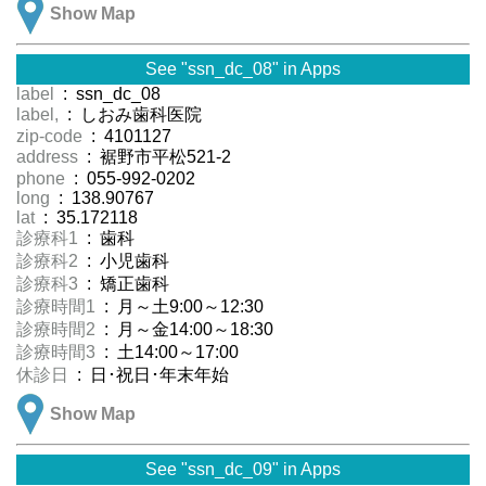
Show Map
See "ssn_dc_08" in Apps
label
: ssn_dc_08
label,
: しおみ歯科医院
zip-code
: 4101127
address
: 裾野市平松521-2
phone
: 055-992-0202
long
: 138.90767
lat
: 35.172118
診療科1
: 歯科
診療科2
: 小児歯科
診療科3
: 矯正歯科
診療時間1
: 月～土9:00～12:30
診療時間2
: 月～金14:00～18:30
診療時間3
: 土14:00～17:00
休診日
: 日･祝日･年末年始
Show Map
See "ssn_dc_09" in Apps