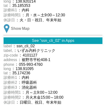
long
: 138.920214
lat
: 35.185353
診療科1
: 内科
診療時間1
: 月・水～土9:00～12:30
休診日
: 火・日・祝日、年末年始
Show Map
See "ssn_cli_02" in Apps
label
: ssn_cli_02
label,
: いずみ内科クリニック
zip-code
: 4101127
address
: 裾野市平松408-1
phone
: 055-993-4760
long
: 138.91095
lat
: 35.174236
診療科1
: 内科
診療科2
: 呼吸器科
診療科3
: 消化器科
診療時間1
: 月～土9:00～12:00
診療時間2
: 月火木金15:00～18:00
休診日
: 日曜日、祝日、年末年始