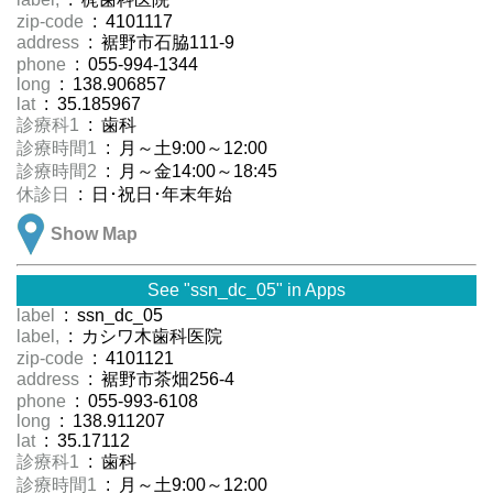
zip-code
: 4101117
address
: 裾野市石脇111-9
phone
: 055-994-1344
long
: 138.906857
lat
: 35.185967
診療科1
: 歯科
診療時間1
: 月～土9:00～12:00
診療時間2
: 月～金14:00～18:45
休診日
: 日･祝日･年末年始
Show Map
See "ssn_dc_05" in Apps
label
: ssn_dc_05
label,
: カシワ木歯科医院
zip-code
: 4101121
address
: 裾野市茶畑256-4
phone
: 055-993-6108
long
: 138.911207
lat
: 35.17112
診療科1
: 歯科
診療時間1
: 月～土9:00～12:00