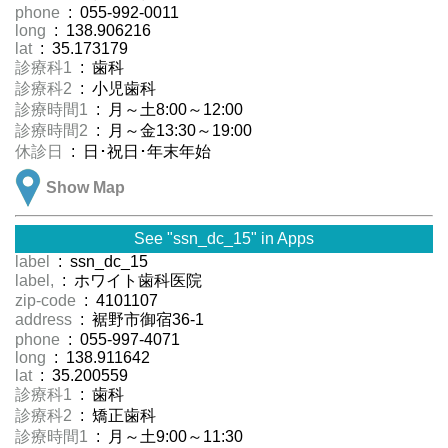
phone
: 055-992-0011
long
: 138.906216
lat
: 35.173179
診療科1
: 歯科
診療科2
: 小児歯科
診療時間1
: 月～土8:00～12:00
診療時間2
: 月～金13:30～19:00
休診日
: 日･祝日･年末年始
Show Map
See "ssn_dc_15" in Apps
label
: ssn_dc_15
label,
: ホワイト歯科医院
zip-code
: 4101107
address
: 裾野市御宿36-1
phone
: 055-997-4071
long
: 138.911642
lat
: 35.200559
診療科1
: 歯科
診療科2
: 矯正歯科
診療時間1
: 月～土9:00～11:30