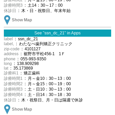
診療時間3
: 土14：30～17：00
休診日
: 木・日・祝祭日、年末年始
Show Map
See "ssn_dc_21" in Apps
label
: ssn_dc_21
label,
: わたなべ歯列矯正クリニック
zip-code
: 4101127
address
: 裾野市平松456-1 1Ｆ
phone
: 055-993-9350
long
: 138.909298
lat
: 35.173869
診療科1
: 矯正歯科
診療時間1
: 月～金10：30～13：00
診療時間2
: 月～金15：00～19：00
診療時間3
: 土・日10：30～13：00
診療時間4
: 土・日14：30～18：30
休診日
: 木・祝祭日、月・日は隔週で休診
Show Map