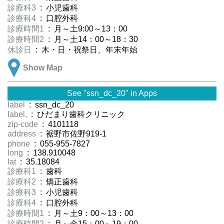
診療科3
: 小児歯科
診療科4
: 口腔外科
診療時間1
: 月～土9:00～13：00
診療時間2
: 月～土14：00～18：30
休診日
: 木・日・祝祭日、年末年始
Show Map
See "ssn_dc_20" in Apps
label
: ssn_dc_20
label,
: ひだまり歯科クリニック
zip-code
: 4101118
address
: 裾野市佐野919-1
phone
: 055-955-7827
long
: 138.910048
lat
: 35.18084
診療科1
: 歯科
診療科2
: 矯正歯科
診療科3
: 小児歯科
診療科4
: 口腔外科
診療時間1
: 月～土9：00～13：00
診療時間2
: 月～金15：00～19：00