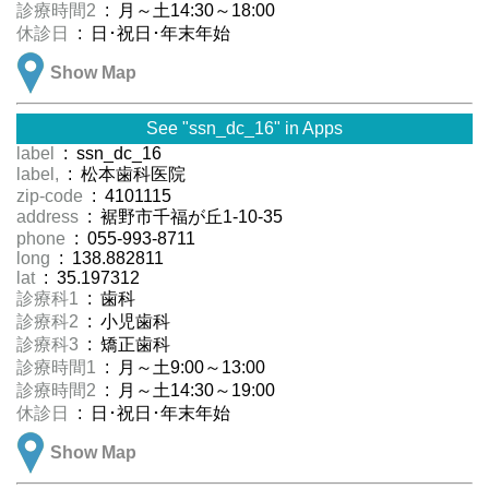
診療時間2
: 月～土14:30～18:00
休診日
: 日･祝日･年末年始
Show Map
See "ssn_dc_16" in Apps
label
: ssn_dc_16
label,
: 松本歯科医院
zip-code
: 4101115
address
: 裾野市千福が丘1-10-35
phone
: 055-993-8711
long
: 138.882811
lat
: 35.197312
診療科1
: 歯科
診療科2
: 小児歯科
診療科3
: 矯正歯科
診療時間1
: 月～土9:00～13:00
診療時間2
: 月～土14:30～19:00
休診日
: 日･祝日･年末年始
Show Map