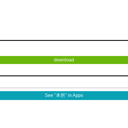
download
See "本所" in Apps