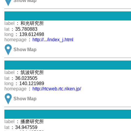
Show Map
label
: 和光研究所
lat
: 35.780883
long
: 139.612498
homepage
:
http://.../index_j.html
Show Map
label
: 筑波研究所
lat
: 36.023505
long
: 140.121989
homepage
:
http://rtcweb.rtc.riken.jp/
Show Map
label
: 播磨研究所
lat
: 34.947559