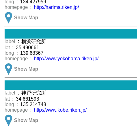
long
: 134.427959
homepage
:
http://harima.riken.jp/
Show Map
label
: 横浜研究所
lat
: 35.490661
long
: 139.68367
homepage
:
http://www.yokohama.riken.jp/
Show Map
label
: 神戸研究所
lat
: 34.661593
long
: 135.214748
homepage
:
http://www.kobe.riken.jp/
Show Map