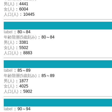
男(人)
: 4441
女(人)
: 6004
人口(人)
: 10445
label
: 80～84
年齢階層(5歳刻み)
: 80～84
男(人)
: 3381
女(人)
: 5502
人口(人)
: 8883
label
: 85～89
年齢階層(5歳刻み)
: 85～89
男(人)
: 1877
女(人)
: 4025
人口(人)
: 5902
label
: 90～94