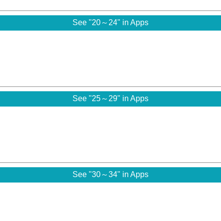
See "20～24" in Apps
See "25～29" in Apps
See "30～34" in Apps