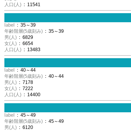
人口(人)
: 11541
label
: 35～39
年齢階層(5歳刻み)
: 35～39
男(人)
: 6829
女(人)
: 6654
人口(人)
: 13483
label
: 40～44
年齢階層(5歳刻み)
: 40～44
男(人)
: 7178
女(人)
: 7222
人口(人)
: 14400
label
: 45～49
年齢階層(5歳刻み)
: 45～49
男(人)
: 6120