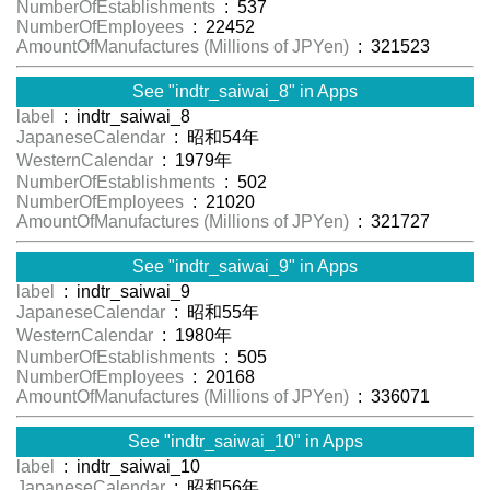
NumberOfEstablishments
: 537
NumberOfEmployees
: 22452
AmountOfManufactures (Millions of JPYen)
: 321523
See "indtr_saiwai_8" in Apps
label
: indtr_saiwai_8
JapaneseCalendar
: 昭和54年
WesternCalendar
: 1979年
NumberOfEstablishments
: 502
NumberOfEmployees
: 21020
AmountOfManufactures (Millions of JPYen)
: 321727
See "indtr_saiwai_9" in Apps
label
: indtr_saiwai_9
JapaneseCalendar
: 昭和55年
WesternCalendar
: 1980年
NumberOfEstablishments
: 505
NumberOfEmployees
: 20168
AmountOfManufactures (Millions of JPYen)
: 336071
See "indtr_saiwai_10" in Apps
label
: indtr_saiwai_10
JapaneseCalendar
: 昭和56年