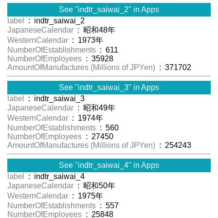
See "indtr_saiwai_2" in Apps
label
: indtr_saiwai_2
JapaneseCalendar
: 昭和48年
WesternCalendar
: 1973年
NumberOfEstablishments
: 611
NumberOfEmployees
: 35928
AmountOfManufactures (Millions of JPYen)
: 371702
See "indtr_saiwai_3" in Apps
label
: indtr_saiwai_3
JapaneseCalendar
: 昭和49年
WesternCalendar
: 1974年
NumberOfEstablishments
: 560
NumberOfEmployees
: 27450
AmountOfManufactures (Millions of JPYen)
: 254243
See "indtr_saiwai_4" in Apps
label
: indtr_saiwai_4
JapaneseCalendar
: 昭和50年
WesternCalendar
: 1975年
NumberOfEstablishments
: 557
NumberOfEmployees
: 25848