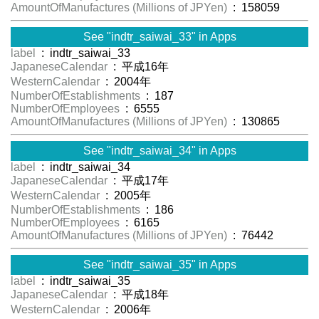
AmountOfManufactures (Millions of JPYen)
: 158059
See "indtr_saiwai_33" in Apps
label
: indtr_saiwai_33
JapaneseCalendar
: 平成16年
WesternCalendar
: 2004年
NumberOfEstablishments
: 187
NumberOfEmployees
: 6555
AmountOfManufactures (Millions of JPYen)
: 130865
See "indtr_saiwai_34" in Apps
label
: indtr_saiwai_34
JapaneseCalendar
: 平成17年
WesternCalendar
: 2005年
NumberOfEstablishments
: 186
NumberOfEmployees
: 6165
AmountOfManufactures (Millions of JPYen)
: 76442
See "indtr_saiwai_35" in Apps
label
: indtr_saiwai_35
JapaneseCalendar
: 平成18年
WesternCalendar
: 2006年