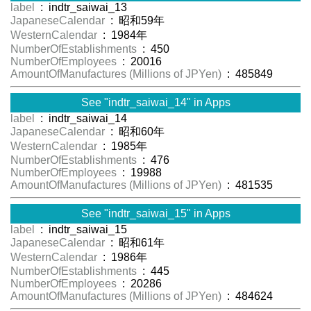
label
: indtr_saiwai_13
JapaneseCalendar
: 昭和59年
WesternCalendar
: 1984年
NumberOfEstablishments
: 450
NumberOfEmployees
: 20016
AmountOfManufactures (Millions of JPYen)
: 485849
See "indtr_saiwai_14" in Apps
label
: indtr_saiwai_14
JapaneseCalendar
: 昭和60年
WesternCalendar
: 1985年
NumberOfEstablishments
: 476
NumberOfEmployees
: 19988
AmountOfManufactures (Millions of JPYen)
: 481535
See "indtr_saiwai_15" in Apps
label
: indtr_saiwai_15
JapaneseCalendar
: 昭和61年
WesternCalendar
: 1986年
NumberOfEstablishments
: 445
NumberOfEmployees
: 20286
AmountOfManufactures (Millions of JPYen)
: 484624