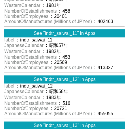
WesternCalendar
: 1981年
NumberOfEstablishments
: 458
NumberOfEmployees
: 20401
AmountOfManufactures (Millions of JPYen)
: 402463
See "indtr_saiwai_11" in Apps
label
: indtr_saiwai_11
JapaneseCalendar
: 昭和57年
WesternCalendar
: 1982年
NumberOfEstablishments
: 453
NumberOfEmployees
: 20569
AmountOfManufactures (Millions of JPYen)
: 413327
See "indtr_saiwai_12" in Apps
label
: indtr_saiwai_12
JapaneseCalendar
: 昭和58年
WesternCalendar
: 1983年
NumberOfEstablishments
: 516
NumberOfEmployees
: 20721
AmountOfManufactures (Millions of JPYen)
: 455055
See "indtr_saiwai_13" in Apps