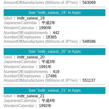
AmountOfManufactures (Millions of JPYen)
: 563069
See "indtr_saiwai_19" in Apps
label
: indtr_saiwai_19
JapaneseCalendar
: 平成2年
WesternCalendar
: 1990年
NumberOfEstablishments
: 442
NumberOfEmployees
: 18365
AmountOfManufactures (Millions of JPYen)
: 548586
See "indtr_saiwai_20" in Apps
label
: indtr_saiwai_20
JapaneseCalendar
: 平成3年
WesternCalendar
: 1991年
NumberOfEstablishments
: 419
NumberOfEmployees
: 17486
AmountOfManufactures (Millions of JPYen)
: 551137
See "indtr_saiwai_21" in Apps
label
: indtr_saiwai_21
JapaneseCalendar
: 平成4年
WesternCalendar
: 1992年