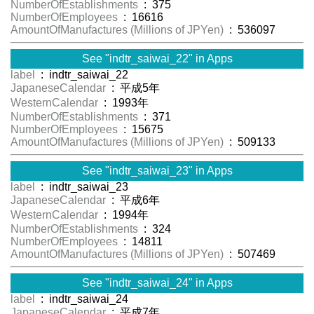
NumberOfEstablishments
: 375
NumberOfEmployees
: 16616
AmountOfManufactures (Millions of JPYen)
: 536097
See "indtr_saiwai_22" in Apps
label
: indtr_saiwai_22
JapaneseCalendar
: 平成5年
WesternCalendar
: 1993年
NumberOfEstablishments
: 371
NumberOfEmployees
: 15675
AmountOfManufactures (Millions of JPYen)
: 509133
See "indtr_saiwai_23" in Apps
label
: indtr_saiwai_23
JapaneseCalendar
: 平成6年
WesternCalendar
: 1994年
NumberOfEstablishments
: 324
NumberOfEmployees
: 14811
AmountOfManufactures (Millions of JPYen)
: 507469
See "indtr_saiwai_24" in Apps
label
: indtr_saiwai_24
JapaneseCalendar
: 平成7年