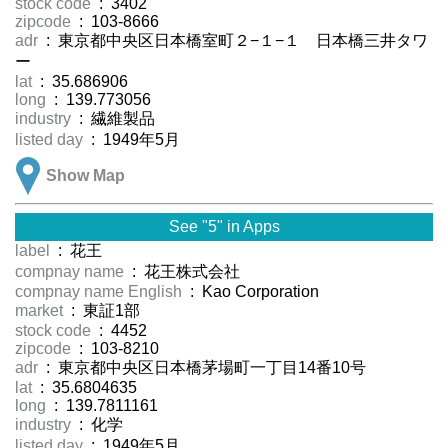
stock code
: 3402
zipcode
: 103-8666
adr
: 東京都中央区日本橋室町２−１−１ 日本橋三井タワ
ー
lat
: 35.686906
long
: 139.773056
industry
: 繊維製品
listed day
: 1949年5月
Show Map
See "5" in Apps
label
: 花王
compnay name
: 花王株式会社
compnay name English
: Kao Corporation
market
: 東証1部
stock code
: 4452
zipcode
: 103-8210
adr
: 東京都中央区日本橋茅場町一丁目14番10号
lat
: 35.6804635
long
: 139.7811161
industry
: 化学
listed day
: 1949年5月