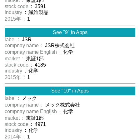
market
: 東証1部
stock code
: 3591
industry
: 繊維製品
2015年
: 1
See "9" in Apps
label
: JSR
compnay name
: JSR株式会社
compnay name English
: 化学
market
: 東証1部
stock code
: 4185
industry
: 化学
2015年
: 1
See "10" in Apps
label
: メック
compnay name
: メック株式会社
compnay name English
: 化学
market
: 東証1部
stock code
: 4971
industry
: 化学
2014年
: 1