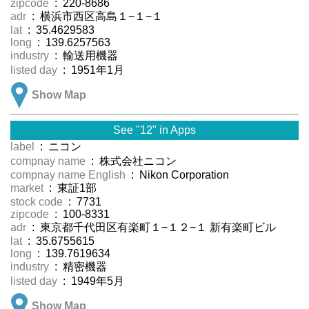
zipcode
: 220-8686
adr
: 横浜市西区高島１−１−１
lat
: 35.4629583
long
: 139.6257563
industry
: 輸送用機器
listed day
: 1951年1月
Show Map
See "12" in Apps
label
: ニコン
compnay name
: 株式会社ニコン
compnay name English
: Nikon Corporation
market
: 東証1部
stock code
: 7731
zipcode
: 100-8331
adr
: 東京都千代田区有楽町１−１２−１ 新有楽町ビル
lat
: 35.6755615
long
: 139.7619634
industry
: 精密機器
listed day
: 1949年5月
Show Map