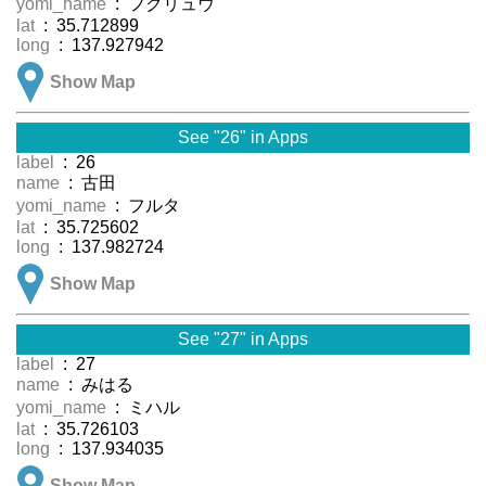
yomi_name
: フクリュウ
lat
: 35.712899
long
: 137.927942
Show Map
See "26" in Apps
label
: 26
name
: 古田
yomi_name
: フルタ
lat
: 35.725602
long
: 137.982724
Show Map
See "27" in Apps
label
: 27
name
: みはる
yomi_name
: ミハル
lat
: 35.726103
long
: 137.934035
Show Map