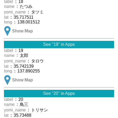
label
: 18
name
: たつみ
yomi_name
: タツミ
lat
: 35.717511
long
: 138.001512
Show Map
See "19" in Apps
label
: 19
name
: 太郎
yomi_name
: タロウ
lat
: 35.742139
long
: 137.890255
Show Map
See "20" in Apps
label
: 20
name
: 鳥三
yomi_name
: トリサン
lat
: 35.73488