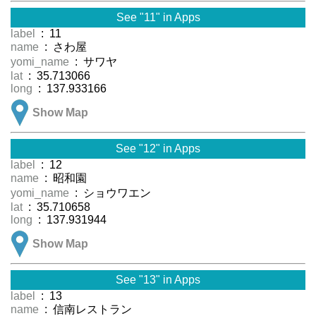
See "11" in Apps
label
: 11
name
: さわ屋
yomi_name
: サワヤ
lat
: 35.713066
long
: 137.933166
Show Map
See "12" in Apps
label
: 12
name
: 昭和園
yomi_name
: ショウワエン
lat
: 35.710658
long
: 137.931944
Show Map
See "13" in Apps
label
: 13
name
: 信南レストラン