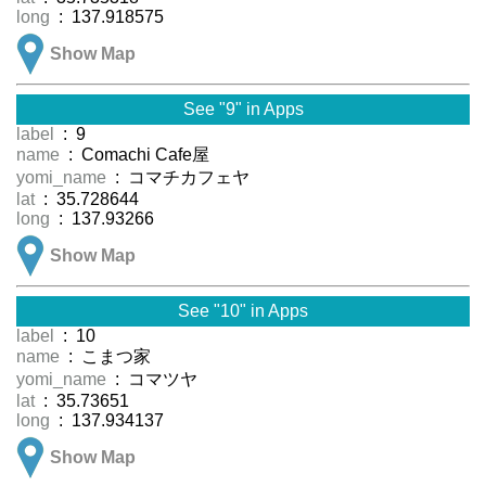
long
: 137.918575
Show Map
See "9" in Apps
label
: 9
name
: Comachi Cafe屋
yomi_name
: コマチカフェヤ
lat
: 35.728644
long
: 137.93266
Show Map
See "10" in Apps
label
: 10
name
: こまつ家
yomi_name
: コマツヤ
lat
: 35.73651
long
: 137.934137
Show Map