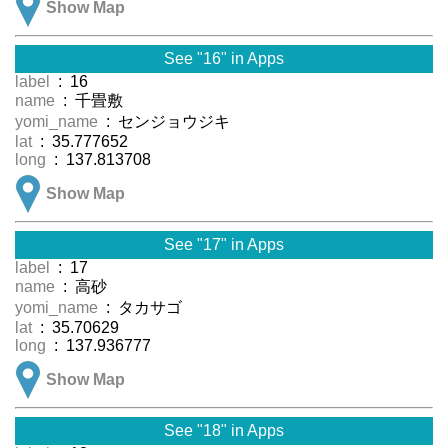
Show Map
See "16" in Apps
label
: 16
name
: 千畳敷
yomi_name
: センジョウジキ
lat
: 35.777652
long
: 137.813708
Show Map
See "17" in Apps
label
: 17
name
: 高砂
yomi_name
: タカサゴ
lat
: 35.70629
long
: 137.936777
Show Map
See "18" in Apps