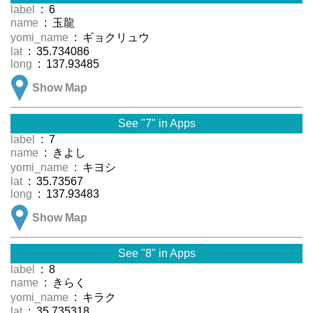
label
: 6
name
: 玉龍
yomi_name
: ギョクリュウ
lat
: 35.734086
long
: 137.93485
Show Map
See "7" in Apps
label
: 7
name
: きよし
yomi_name
: キヨシ
lat
: 35.73567
long
: 137.93483
Show Map
See "8" in Apps
label
: 8
name
: きらく
yomi_name
: キラク
lat
: 35.735318