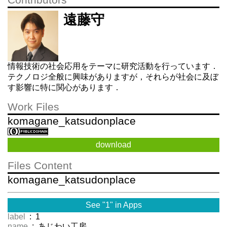
Contributors
遠藤守
情報技術の社会応用をテーマに研究活動を行っています．
テクノロジ全般に興味がありますが，それらが社会に及ぼ
す影響に特に関心があります．
Work Files
komagane_katsudonplace
download
Files Content
komagane_katsudonplace
See "1" in Apps
label
: 1
name
: あじわい工房