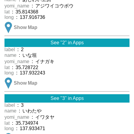
yomi_name
: アジワイコウボウ
lat
: 35.814368
long
: 137.916736
Show Map
See "2" in Apps
label
: 2
name
: いな垣
yomi_name
: イナガキ
lat
: 35.728722
long
: 137.932243
Show Map
See "3" in Apps
label
: 3
name
: いわたや
yomi_name
: イワタヤ
lat
: 35.734974
long
: 137.933471