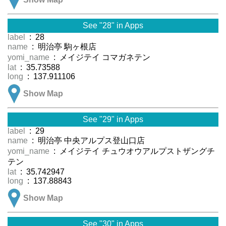
See "28" in Apps
label
: 28
name
: 明治亭 駒ヶ根店
yomi_name
: メイジテイ コマガネテン
lat
: 35.73588
long
: 137.911106
Show Map
See "29" in Apps
label
: 29
name
: 明治亭 中央アルプス登山口店
yomi_name
: メイジテイ チュウオウアルプストザングチ
テン
lat
: 35.742947
long
: 137.88843
Show Map
See "30" in Apps