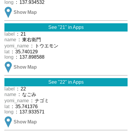
long
: 137.934532
Show Map
See "21" in Apps
label
: 21
name
: 東右衛門
yomi_name
: トウエモン
lat
: 35.740129
long
: 137.898588
Show Map
See "22" in Apps
label
: 22
name
: なごみ
yomi_name
: ナゴミ
lat
: 35.741376
long
: 137.933571
Show Map