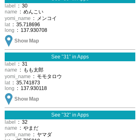
label
: 30
name
: めんこい
yomi_name
: メンコイ
lat
: 35.718696
long
: 137.930708
Show Map
See "31" in Apps
label
: 31
name
: もも太郎
yomi_name
: モモタロウ
lat
: 35.741873
long
: 137.930118
Show Map
See "32" in Apps
label
: 32
name
: やまだ
yomi_name
: ヤマダ