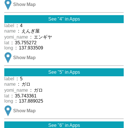
Show Map
See "4" in Apps
label
: 4
name
: えんぎ屋
yomi_name
: エンギヤ
lat
: 35.755272
long
: 137.933509
Show Map
See "5" in Apps
label
: 5
name
: ガロ
yomi_name
: ガロ
lat
: 35.743361
long
: 137.889025
Show Map
See "6" in Apps