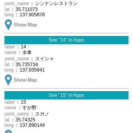
yomi_name
: シンナンレストラン
lat
: 35.711073
long
: 137.905878
Show Map
See "14" in Apps
label
: 14
name
: 水車
yomi_name
: スイシャ
lat
: 35.735734
long
: 137.935941
Show Map
See "15" in Apps
label
: 15
name
: すが野
yomi_name
: スガノ
lat
: 35.74325
long
: 137.890144