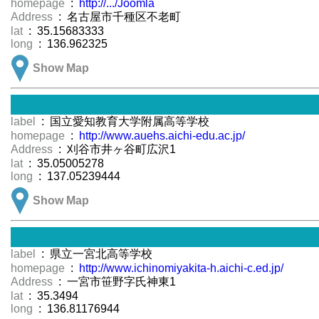
homepage
:
http://.../Joomla
Address
: 名古屋市千種区不老町
lat
: 35.15683333
long
: 136.962325
Show Map
label
: 国立愛知教育大学附属高等学校
homepage
:
http://www.auehs.aichi-edu.ac.jp/
Address
: 刈谷市井ヶ谷町広沢1
lat
: 35.05005278
long
: 137.05239444
Show Map
label
: 県立一宮北高等学校
homepage
:
http://www.ichinomiyakita-h.aichi-c.ed.jp/
Address
: 一宮市笹野字氏神東1
lat
: 35.3494
long
: 136.81176944