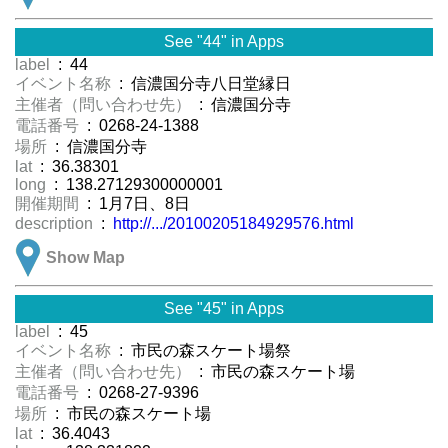
See "44" in Apps
label
: 44
イベント名称
: 信濃国分寺八日堂縁日
主催者（問い合わせ先）
: 信濃国分寺
電話番号
: 0268-24-1388
場所
: 信濃国分寺
lat
: 36.38301
long
: 138.27129300000001
開催期間
: 1月7日、8日
description
:
http://.../20100205184929576.html
Show Map
See "45" in Apps
label
: 45
イベント名称
: 市民の森スケート場祭
主催者（問い合わせ先）
: 市民の森スケート場
電話番号
: 0268-27-9396
場所
: 市民の森スケート場
lat
: 36.4043