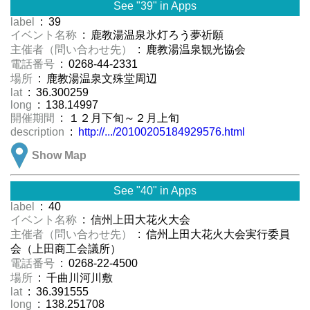
See "39" in Apps
label
: 39
イベント名称
: 鹿教湯温泉氷灯ろう夢祈願
主催者（問い合わせ先）
: 鹿教湯温泉観光協会
電話番号
: 0268-44-2331
場所
: 鹿教湯温泉文殊堂周辺
lat
: 36.300259
long
: 138.14997
開催期間
: １２月下旬～２月上旬
description
:
http://.../20100205184929576.html
Show Map
See "40" in Apps
label
: 40
イベント名称
: 信州上田大花火大会
主催者（問い合わせ先）
: 信州上田大花火大会実行委員
会（上田商工会議所）
電話番号
: 0268-22-4500
場所
: 千曲川河川敷
lat
: 36.391555
long
: 138.251708