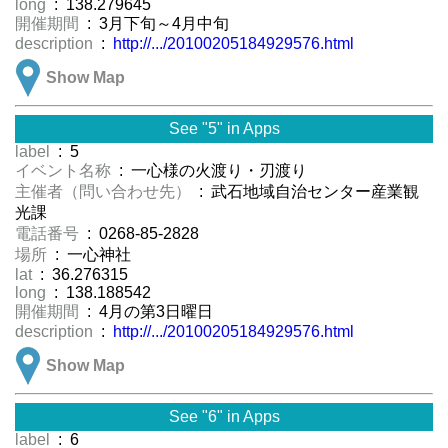
long
: 138.279645
開催期間
: 3月下旬～4月中旬
description
:
http://.../20100205184929576.html
Show Map
See "5" in Apps
label
: 5
イベント名称
: 一心様の火渡り・刃渡り
主催者（問い合わせ先）
: 武石地域自治センター産業観
光課
電話番号
: 0268-85-2828
場所
: 一心神社
lat
: 36.276315
long
: 138.188542
開催期間
: 4月の第3日曜日
description
:
http://.../20100205184929576.html
Show Map
See "6" in Apps
label
: 6