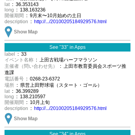
lat
: 36.353143
long
: 138.163236
開催期間
: 9月末〜10月始めの土日
description
:
http://.../20100205184929576.html
Show Map
See "33" in Apps
label
: 33
イベント名称
: 上田古戦場ハーフマラソン
主催者（問い合わせ先）
: 上田市教育委員会スポーツ推
進課
電話番号
: 0268-23-6372
場所
: 県営上田野球場（スタート・ゴール）
lat
: 36.399289
long
: 138.210597
開催期間
: 10月上旬
description
:
http://.../20100205184929576.html
Show Map
See "34" in Apps