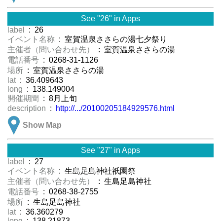
See "26" in Apps
label
: 26
イベント名称
: 室賀温泉ささらの湯七夕祭り
主催者（問い合わせ先）
: 室賀温泉ささらの湯
電話番号
: 0268-31-1126
場所
: 室賀温泉ささらの湯
lat
: 36.409643
long
: 138.149004
開催期間
: 8月上旬
description
:
http://.../20100205184929576.html
Show Map
See "27" in Apps
label
: 27
イベント名称
: 生島足島神社祇園祭
主催者（問い合わせ先）
: 生島足島神社
電話番号
: 0268-38-2755
場所
: 生島足島神社
lat
: 36.360279
long
: 138.21873