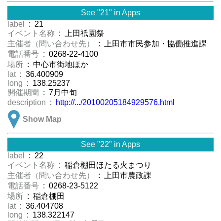
See "21" in Apps
label
: 21
イベント名称
: 上田祇園祭
主催者（問い合わせ先）
: 上田市市民参加・協働推進課
電話番号
: 0268-22-4100
場所
: 中心市街地ほか
lat
: 36.400909
long
: 138.25237
開催期間
: 7月中旬
description
:
http://.../20100205184929576.html
Show Map
See "22" in Apps
label
: 22
イベント名称
: 稲倉棚田ほたる火まつり
主催者（問い合わせ先）
: 上田市農政課
電話番号
: 0268-23-5122
場所
: 稲倉棚田
lat
: 36.404708
long
: 138.322147