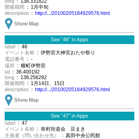
long
: 138.331822
開催期間
: 1月中旬
description
:
http://.../20100205184929576.html
Show Map
See "46" in Apps
label
: 46
イベント名称
: 伊勢宮大神宮おたや祭り
電話番号
: -
場所
: 横町伊勢宮
lat
: 36.400192
long
: 138.256292
開催期間
: 1月14日、15日
description
:
http://.../20100205184929576.html
Show Map
See "47" in Apps
label
: 47
イベント名称
: 幸村街道会 豆まき
主催者（問い合わせ先）
: 真田中央公民館