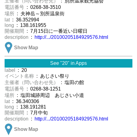
主催者（問い合わせ先）
: 別所温泉観光協会
電話番号
: 0268-38-3510
場所
: 夫神岳～別所温泉街
lat
: 36.352994
long
: 138.161955
開催期間
: 7月15日に一番近い日曜日
description
:
http://.../20100205184929576.html
Show Map
See "20" in Apps
label
: 20
イベント名称
: あじさい祭り
主催者（問い合わせ先）
: 塩田の館
電話番号
: 0268-38-1251
場所
: 塩田城跡周辺 あじさい小道
lat
: 36.340306
long
: 138.191281
開催期間
: 7月中旬
description
:
http://.../20100205184929576.html
Show Map