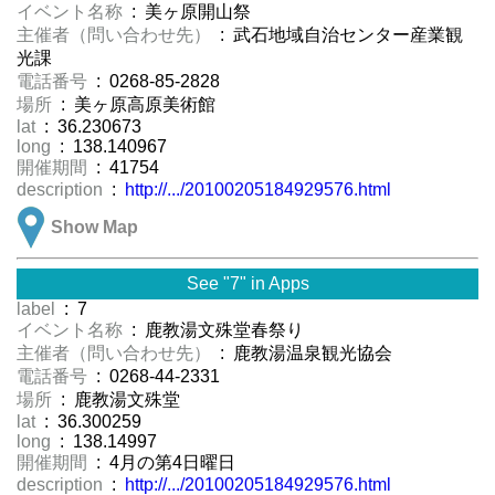
イベント名称
: 美ヶ原開山祭
主催者（問い合わせ先）
: 武石地域自治センター産業観
光課
電話番号
: 0268-85-2828
場所
: 美ヶ原高原美術館
lat
: 36.230673
long
: 138.140967
開催期間
: 41754
description
:
http://.../20100205184929576.html
Show Map
See "7" in Apps
label
: 7
イベント名称
: 鹿教湯文殊堂春祭り
主催者（問い合わせ先）
: 鹿教湯温泉観光協会
電話番号
: 0268-44-2331
場所
: 鹿教湯文殊堂
lat
: 36.300259
long
: 138.14997
開催期間
: 4月の第4日曜日
description
:
http://.../20100205184929576.html