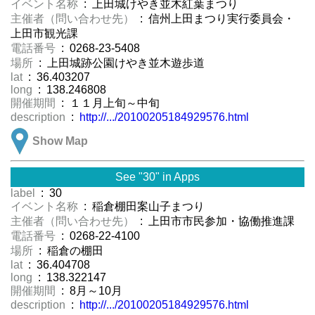
イベント名称
: 上田城けやき並木紅葉まつり
主催者（問い合わせ先）
: 信州上田まつり実行委員会・
上田市観光課
電話番号
: 0268-23-5408
場所
: 上田城跡公園けやき並木遊歩道
lat
: 36.403207
long
: 138.246808
開催期間
: １１月上旬～中旬
description
:
http://.../20100205184929576.html
Show Map
See "30" in Apps
label
: 30
イベント名称
: 稲倉棚田案山子まつり
主催者（問い合わせ先）
: 上田市市民参加・協働推進課
電話番号
: 0268-22-4100
場所
: 稲倉の棚田
lat
: 36.404708
long
: 138.322147
開催期間
: 8月～10月
description
:
http://.../20100205184929576.html