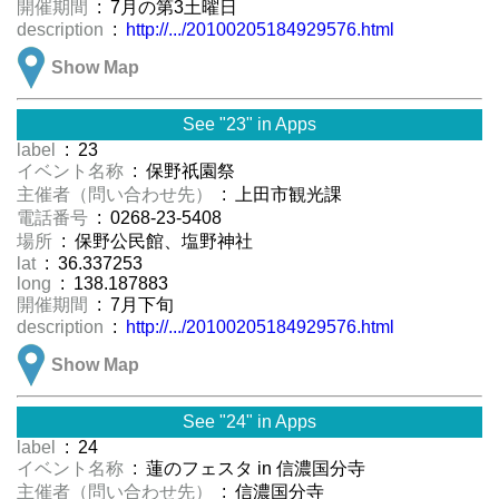
開催期間
: 7月の第3土曜日
description
:
http://.../20100205184929576.html
Show Map
See "23" in Apps
label
: 23
イベント名称
: 保野祇園祭
主催者（問い合わせ先）
: 上田市観光課
電話番号
: 0268-23-5408
場所
: 保野公民館、塩野神社
lat
: 36.337253
long
: 138.187883
開催期間
: 7月下旬
description
:
http://.../20100205184929576.html
Show Map
See "24" in Apps
label
: 24
イベント名称
: 蓮のフェスタ in 信濃国分寺
主催者（問い合わせ先）
: 信濃国分寺