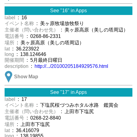
See "16" in Apps
label
: 16
イベント名称
: 美ヶ原牧場放牧祭り
主催者（問い合わせ先）
: 美ヶ原高原（美しの塔周辺）
電話番号
: 0268‐86‐2331
場所
: 美ヶ原高原（美しの塔周辺）
lat
: 36.223922
long
: 138.124646
開催期間
: 5月最終日曜日
description
:
http://.../20100205184929576.html
Show Map
See "17" in Apps
label
: 17
イベント名称
: 下塩尻桜づつみホタル水路 鑑賞会
主催者（問い合わせ先）
: 上田市下塩尻
電話番号
: 0268-22-8840
場所
: 上田市下塩尻
lat
: 36.416079
long
: 138.19855