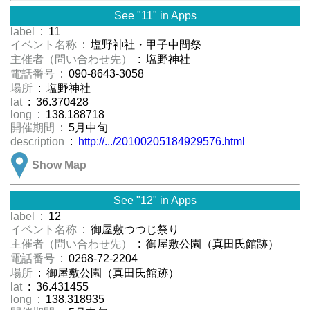
See "11" in Apps
label
: 11
イベント名称
: 塩野神社・甲子中間祭
主催者（問い合わせ先）
: 塩野神社
電話番号
: 090-8643-3058
場所
: 塩野神社
lat
: 36.370428
long
: 138.188718
開催期間
: 5月中旬
description
:
http://.../20100205184929576.html
Show Map
See "12" in Apps
label
: 12
イベント名称
: 御屋敷つつじ祭り
主催者（問い合わせ先）
: 御屋敷公園（真田氏館跡）
電話番号
: 0268-72-2204
場所
: 御屋敷公園（真田氏館跡）
lat
: 36.431455
long
: 138.318935