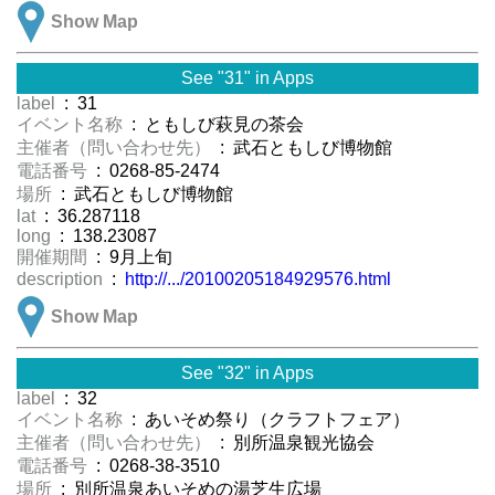
Show Map
See "31" in Apps
label
: 31
イベント名称
: ともしび萩見の茶会
主催者（問い合わせ先）
: 武石ともしび博物館
電話番号
: 0268-85-2474
場所
: 武石ともしび博物館
lat
: 36.287118
long
: 138.23087
開催期間
: 9月上旬
description
:
http://.../20100205184929576.html
Show Map
See "32" in Apps
label
: 32
イベント名称
: あいそめ祭り（クラフトフェア）
主催者（問い合わせ先）
: 別所温泉観光協会
電話番号
: 0268-38-3510
場所
: 別所温泉あいそめの湯芝生広場