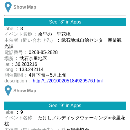
Show Map
See "8" in Apps
label
: 8
イベント名称
: 余里の一里花桃
主催者（問い合わせ先）
: 武石地域自治センター産業観
光課
電話番号
: 0268-85-2828
場所
: 武石余里地区
lat
: 36.283216
long
: 138.242114
開催期間
: 4月下旬～5月上旬
description
:
http://.../20100205184929576.html
Show Map
See "9" in Apps
label
: 9
イベント名称
: たけしノルディックウォーキングin余里花
桃
主催者（問い合わせ先）
: 武石観光協会