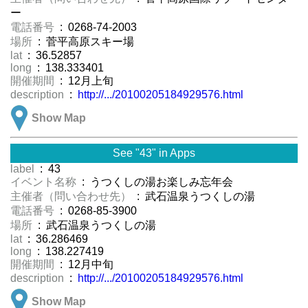
ー
電話番号
: 0268-74-2003
場所
: 菅平高原スキー場
lat
: 36.52857
long
: 138.333401
開催期間
: 12月上旬
description
:
http://.../20100205184929576.html
Show Map
See "43" in Apps
label
: 43
イベント名称
: うつくしの湯お楽しみ忘年会
主催者（問い合わせ先）
: 武石温泉うつくしの湯
電話番号
: 0268-85-3900
場所
: 武石温泉うつくしの湯
lat
: 36.286469
long
: 138.227419
開催期間
: 12月中旬
description
:
http://.../20100205184929576.html
Show Map