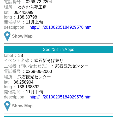
電話番号
: 0268-72-2204
場所
: ゆきむら夢工房
lat
: 36.443099
long
: 138.30798
開催期間
: 11月上旬
description
:
http://.../20100205184929576.html
Show Map
See "38" in Apps
label
: 38
イベント名称
: 武石新そば祭り
主催者（問い合わせ先）
: 武石観光センター
電話番号
: 0268-86-2003
場所
: 武石観光センター
lat
: 36.258904
long
: 138.138892
開催期間
: 11月中旬
description
:
http://.../20100205184929576.html
Show Map