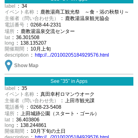
label
: 34
イベント名称
: 鹿教湯商工観光祭 ～食・浴の秋祭り～
主催者（問い合わせ先）
: 鹿教湯温泉観光協会
電話番号
: 0268-44-2331
場所
: 鹿教湯温泉交流センター
lat
: 36.301508
long
: 138.135207
開催期間
: 10月上旬
description
:
http://.../20100205184929576.html
Show Map
See "35" in Apps
label
: 35
イベント名称
: 真田幸村ロマンウオーク
主催者（問い合わせ先）
: 上田市観光課
電話番号
: 0268-23-5408
場所
: 上田城跡公園（スタート・ゴール）
lat
: 36.403806
long
: 138.244861
開催期間
: 10月下旬の土日
description
:
http://.../20100205184929576.html