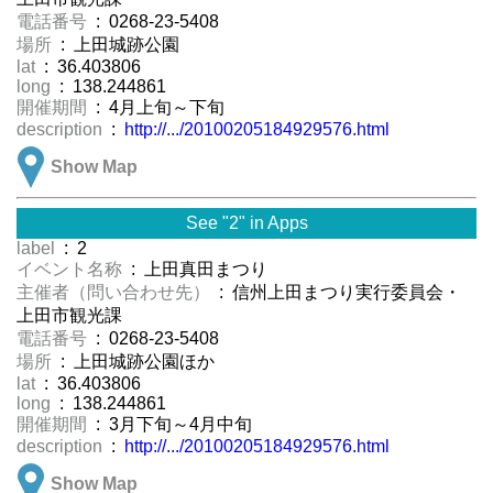
電話番号
: 0268-23-5408
場所
: 上田城跡公園
lat
: 36.403806
long
: 138.244861
開催期間
: 4月上旬～下旬
description
:
http://.../20100205184929576.html
Show Map
See "2" in Apps
label
: 2
イベント名称
: 上田真田まつり
主催者（問い合わせ先）
: 信州上田まつり実行委員会・
上田市観光課
電話番号
: 0268-23-5408
場所
: 上田城跡公園ほか
lat
: 36.403806
long
: 138.244861
開催期間
: 3月下旬～4月中旬
description
:
http://.../20100205184929576.html
Show Map