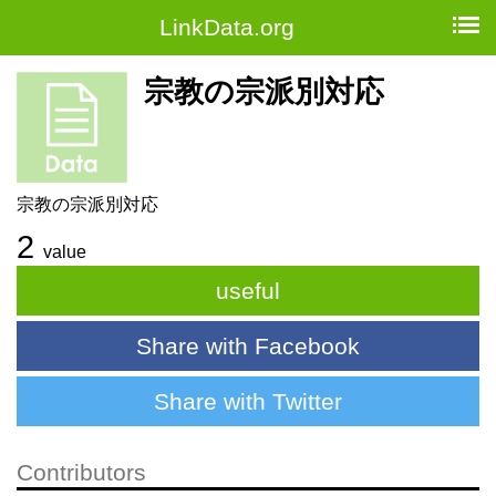
LinkData.org
宗教の宗派別対応
宗教の宗派別対応
2
value
useful
Share with Facebook
Share with Twitter
Contributors