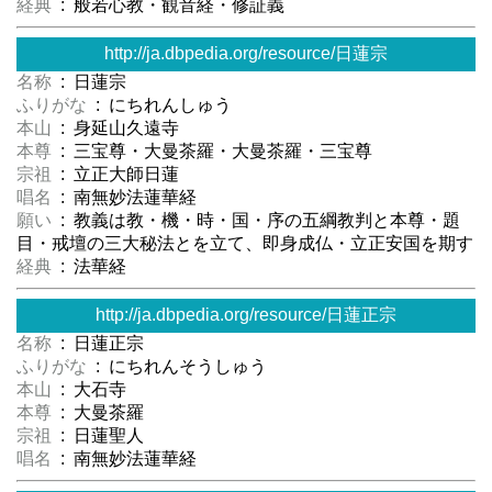
経典
: 般若心教・観音経・修証義
http://ja.dbpedia.org/resource/日蓮宗
名称
: 日蓮宗
ふりがな
: にちれんしゅう
本山
: 身延山久遠寺
本尊
: 三宝尊・大曼茶羅・大曼茶羅・三宝尊
宗祖
: 立正大師日蓮
唱名
: 南無妙法蓮華経
願い
: 教義は教・機・時・国・序の五綱教判と本尊・題
目・戒壇の三大秘法とを立て、即身成仏・立正安国を期す
経典
: 法華経
http://ja.dbpedia.org/resource/日蓮正宗
名称
: 日蓮正宗
ふりがな
: にちれんそうしゅう
本山
: 大石寺
本尊
: 大曼茶羅
宗祖
: 日蓮聖人
唱名
: 南無妙法蓮華経