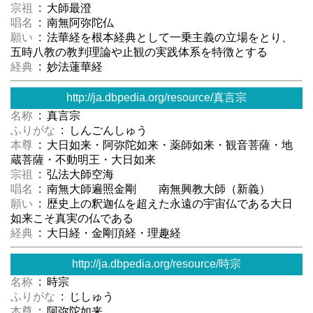
宗祖
: 大師最澄
唱名
: 南無阿弥陀仏
願い
: 法華経を根本経典として一乗主義の立場をとり、
五時八教の教判理論や止観の実践体系を特徴とする
経典
: 妙法蓮華経
http://ja.dbpedia.org/resource/真言宗
名称
: 真言宗
ふりがな
: しんごんしゅう
本尊
: 大日如来・阿弥陀如来・薬師如来・観音菩薩・地
蔵菩薩・不動明王・大日如来
宗祖
: 弘法大師空海
唱名
: 南無大師遍照金剛 南無興教大師（新義）
願い
: 歴史上の釈迦仏を超えた永遠の宇宙仏である大日
如来こそ真実の仏である
経典
: 大日経・金剛頂経・理趣経
http://ja.dbpedia.org/resource/時宗
名称
: 時宗
ふりがな
: じしゅう
本尊
: 阿弥陀如来