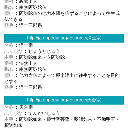
宗祖
: 親鸞上人
唱名
: 南無阿弥陀仏
願い
: 阿弥陀仏の他力本願を信ずることによって往生成
仏できる
経典
: 浄土三部系
http://ja.dbpedia.org/resource/浄土宗
名称
: 浄土宗
ふりがな
: じょうどじゅう
本尊
: 阿弥陀如来・立阿弥陀
宗祖
: 法然上人
唱名
: 南無阿弥陀仏
願い
: 他力念仏によって極楽浄土に往生することを目的
とする
経典
: 浄土三部系
http://ja.dbpedia.org/resource/天台宗
名称
: 天台宗
ふりがな
: てんだいしゅう
本尊
: 阿弥陀如来・観世音菩薩・薬師如来・不動明王・
釈迦如来