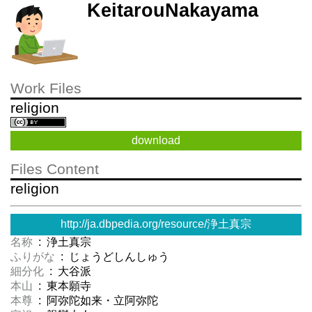
KeitarouNakayama
Work Files
religion
download
Files Content
religion
http://ja.dbpedia.org/resource/浄土真宗
名称
: 浄土真宗
ふりがな
: じょうどしんしゅう
細分化
: 大谷派
本山
: 東本願寺
本尊
: 阿弥陀如来・立阿弥陀