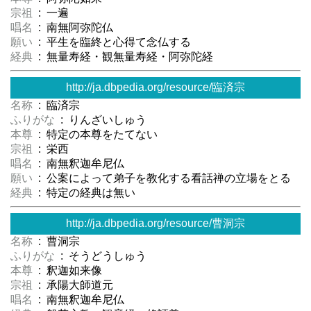
宗祖
: 一遍
唱名
: 南無阿弥陀仏
願い
: 平生を臨終と心得て念仏する
経典
: 無量寿経・観無量寿経・阿弥陀経
http://ja.dbpedia.org/resource/臨済宗
名称
: 臨済宗
ふりがな
: りんざいしゅう
本尊
: 特定の本尊をたてない
宗祖
: 栄西
唱名
: 南無釈迦牟尼仏
願い
: 公案によって弟子を教化する看話禅の立場をとる
経典
: 特定の経典は無い
http://ja.dbpedia.org/resource/曹洞宗
名称
: 曹洞宗
ふりがな
: そうどうしゅう
本尊
: 釈迦如来像
宗祖
: 承陽大師道元
唱名
: 南無釈迦牟尼仏