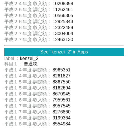
平成２４年度-収入額
: 10208398
平成２５年度-調定額
: 11262461
平成２５年度-収入額
: 10566305
平成２６年度-調定額
: 12925843
平成２６年度-収入額
: 12322489
平成２７年度-調定額
: 13004004
平成２７年度-収入額
: 12463130
See "kenzei_2" in Apps
label
: kenzei_2
科目１
: 普通税
平成１４年度-調定額
: 8965351
平成１４年度-収入額
: 8261827
平成１５年度-調定額
: 8867550
平成１５年度-収入額
: 8162694
平成１６年度-調定額
: 8670945
平成１６年度-収入額
: 7959561
平成１７年度-調定額
: 8957545
平成１７年度-収入額
: 8276860
平成１８年度-調定額
: 9199364
平成１８年度-収入額
: 8554984