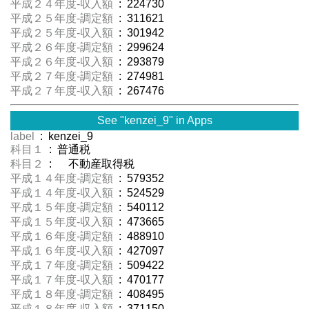
平成２４年度-収入額
: 224730
平成２５年度-調定額
: 311621
平成２５年度-収入額
: 301942
平成２６年度-調定額
: 299624
平成２６年度-収入額
: 293879
平成２７年度-調定額
: 274981
平成２７年度-収入額
: 267476
See "kenzei_9" in Apps
label
: kenzei_9
科目１
: 普通税
科目２
: 不動産取得税
平成１４年度-調定額
: 579352
平成１４年度-収入額
: 524529
平成１５年度-調定額
: 540112
平成１５年度-収入額
: 473665
平成１６年度-調定額
: 488910
平成１６年度-収入額
: 427097
平成１７年度-調定額
: 509422
平成１７年度-収入額
: 470177
平成１８年度-調定額
: 408495
平成１８年度-収入額
: 371150