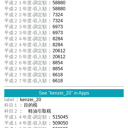
平成２１年度-調定額
: 58880
平成２１年度-収入額
: 58880
平成２２年度-調定額
: 7324
平成２２年度-収入額
: 7324
平成２３年度-調定額
: 6973
平成２３年度-収入額
: 6973
平成２４年度-調定額
: 8284
平成２４年度-収入額
: 8284
平成２５年度-調定額
: 20612
平成２５年度-収入額
: 20612
平成２６年度-調定額
: 8854
平成２６年度-収入額
: 8854
平成２７年度-調定額
: 6618
平成２７年度-収入額
: 6618
See "kenzei_20" in Apps
label
: kenzei_20
科目１
: 目的税
科目２
: 軽油引取税
平成１４年度-調定額
: 515045
平成１４年度-収入額
: 509050