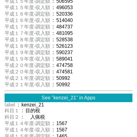
平成１５年度-調定額
: 506595
平成１５年度-収入額
: 496053
平成１６年度-調定額
: 520336
平成１６年度-収入額
: 514040
平成１７年度-調定額
: 484737
平成１７年度-収入額
: 481095
平成１８年度-調定額
: 528538
平成１８年度-収入額
: 526123
平成１９年度-調定額
: 590237
平成１９年度-収入額
: 589041
平成２０年度-調定額
: 474758
平成２０年度-収入額
: 474581
平成２１年度-調定額
: 50992
平成２１年度-収入額
: 50992
See "kenzei_21" in Apps
label
: kenzei_21
科目１
: 目的税
科目２
: 入猟税
平成１４年度-調定額
: 1567
平成１４年度-収入額
: 1567
平成１５年度-調定額
: 1465