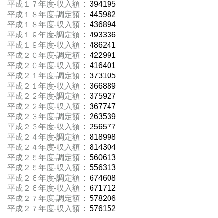
平成１７年度-収入額
: 394195
平成１８年度-調定額
: 445982
平成１８年度-収入額
: 436894
平成１９年度-調定額
: 493336
平成１９年度-収入額
: 486241
平成２０年度-調定額
: 422991
平成２０年度-収入額
: 416401
平成２１年度-調定額
: 373105
平成２１年度-収入額
: 366889
平成２２年度-調定額
: 375927
平成２２年度-収入額
: 367747
平成２３年度-調定額
: 263539
平成２３年度-収入額
: 256577
平成２４年度-調定額
: 818998
平成２４年度-収入額
: 814304
平成２５年度-調定額
: 560613
平成２５年度-収入額
: 556313
平成２６年度-調定額
: 674608
平成２６年度-収入額
: 671712
平成２７年度-調定額
: 578206
平成２７年度-収入額
: 576152