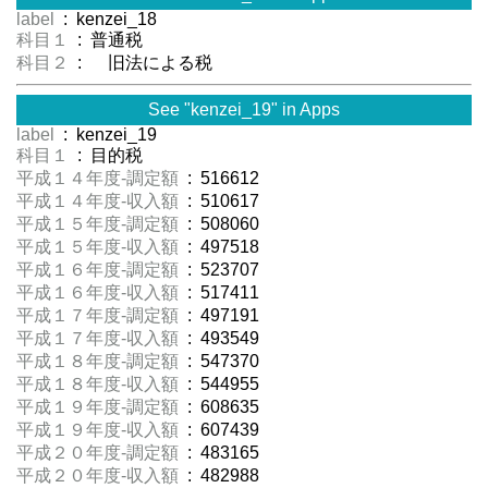
label
: kenzei_18
科目１
: 普通税
科目２
: 旧法による税
See "kenzei_19" in Apps
label
: kenzei_19
科目１
: 目的税
平成１４年度-調定額
: 516612
平成１４年度-収入額
: 510617
平成１５年度-調定額
: 508060
平成１５年度-収入額
: 497518
平成１６年度-調定額
: 523707
平成１６年度-収入額
: 517411
平成１７年度-調定額
: 497191
平成１７年度-収入額
: 493549
平成１８年度-調定額
: 547370
平成１８年度-収入額
: 544955
平成１９年度-調定額
: 608635
平成１９年度-収入額
: 607439
平成２０年度-調定額
: 483165
平成２０年度-収入額
: 482988