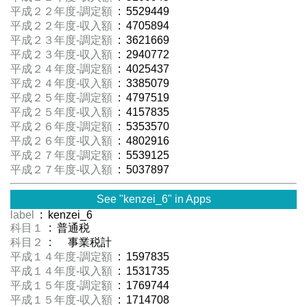
平成２２年度-調定額
: 5529449
平成２２年度-収入額
: 4705894
平成２３年度-調定額
: 3621669
平成２３年度-収入額
: 2940772
平成２４年度-調定額
: 4025437
平成２４年度-収入額
: 3385079
平成２５年度-調定額
: 4797519
平成２５年度-収入額
: 4157835
平成２６年度-調定額
: 5353570
平成２６年度-収入額
: 4802916
平成２７年度-調定額
: 5539125
平成２７年度-収入額
: 5037897
See "kenzei_6" in Apps
label
: kenzei_6
科目１
: 普通税
科目２
: 事業税計
平成１４年度-調定額
: 1597835
平成１４年度-収入額
: 1531735
平成１５年度-調定額
: 1769744
平成１５年度-収入額
: 1714708