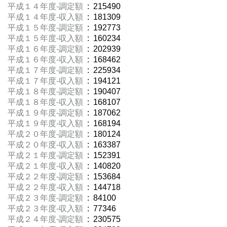
平成１４年度-調定額
: 215490
平成１４年度-収入額
: 181309
平成１５年度-調定額
: 192773
平成１５年度-収入額
: 160234
平成１６年度-調定額
: 202939
平成１６年度-収入額
: 168462
平成１７年度-調定額
: 225934
平成１７年度-収入額
: 194121
平成１８年度-調定額
: 190407
平成１８年度-収入額
: 168107
平成１９年度-調定額
: 187062
平成１９年度-収入額
: 168194
平成２０年度-調定額
: 180124
平成２０年度-収入額
: 163387
平成２１年度-調定額
: 152391
平成２１年度-収入額
: 140820
平成２２年度-調定額
: 153684
平成２２年度-収入額
: 144718
平成２３年度-調定額
: 84100
平成２３年度-収入額
: 77346
平成２４年度-調定額
: 230575