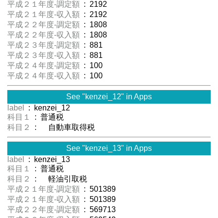
平成２１年度-調定額
: 2192
平成２１年度-収入額
: 2192
平成２２年度-調定額
: 1808
平成２２年度-収入額
: 1808
平成２３年度-調定額
: 881
平成２３年度-収入額
: 881
平成２４年度-調定額
: 100
平成２４年度-収入額
: 100
See "kenzei_12" in Apps
label
: kenzei_12
科目１
: 普通税
科目２
: 自動車取得税
See "kenzei_13" in Apps
label
: kenzei_13
科目１
: 普通税
科目２
: 軽油引取税
平成２１年度-調定額
: 501389
平成２１年度-収入額
: 501389
平成２２年度-調定額
: 569713