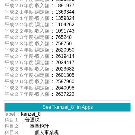
平成２０年度-収入額
: 1891977
平成２１年度-調定額
: 1369344
平成２１年度-収入額
: 1359324
平成２２年度-調定額
: 1104262
平成２２年度-収入額
: 1091743
平成２３年度-調定額
: 765248
平成２３年度-収入額
: 758750
平成２４年度-調定額
: 2620950
平成２４年度-収入額
: 2619414
平成２５年度-調定額
: 2024417
平成２５年度-収入額
: 2023682
平成２６年度-調定額
: 2601305
平成２６年度-収入額
: 2597960
平成２７年度-調定額
: 2640098
平成２７年度-収入額
: 2637222
See "kenzei_8" in Apps
label
: kenzei_8
科目１
: 普通税
科目２
: 事業税計
科目３
: 個人事業税