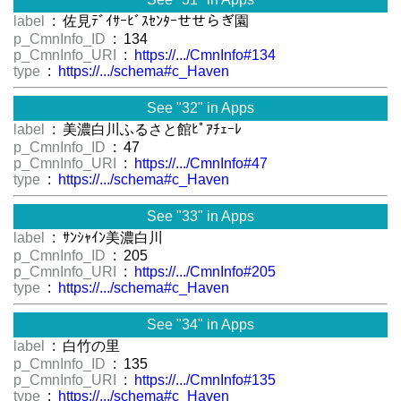
label
: 佐見ﾃﾞｲｻｰﾋﾞｽｾﾝﾀｰせせらぎ園
p_CmnInfo_ID
: 134
p_CmnInfo_URI
:
https://.../CmnInfo#134
type
:
https://.../schema#c_Haven
See "32" in Apps
label
: 美濃白川ふるさと館ﾋﾟｱﾁｪｰﾚ
p_CmnInfo_ID
: 47
p_CmnInfo_URI
:
https://.../CmnInfo#47
type
:
https://.../schema#c_Haven
See "33" in Apps
label
: ｻﾝｼｬｲﾝ美濃白川
p_CmnInfo_ID
: 205
p_CmnInfo_URI
:
https://.../CmnInfo#205
type
:
https://.../schema#c_Haven
See "34" in Apps
label
: 白竹の里
p_CmnInfo_ID
: 135
p_CmnInfo_URI
:
https://.../CmnInfo#135
type
:
https://.../schema#c_Haven