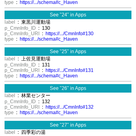
type
:
https://.../schema#c_Haven
See "24" in Apps
label
: 東黒川運動場
p_CmnInfo_ID
: 130
p_CmnInfo_URI
:
https://.../CmnInfo#130
type
:
https://.../schema#c_Haven
See "25" in Apps
label
: 上佐見運動場
p_CmnInfo_ID
: 131
p_CmnInfo_URI
:
https://.../CmnInfo#131
type
:
https://.../schema#c_Haven
See "26" in Apps
label
: 林業センター
p_CmnInfo_ID
: 132
p_CmnInfo_URI
:
https://.../CmnInfo#132
type
:
https://.../schema#c_Haven
See "27" in Apps
label
: 四季彩の湯