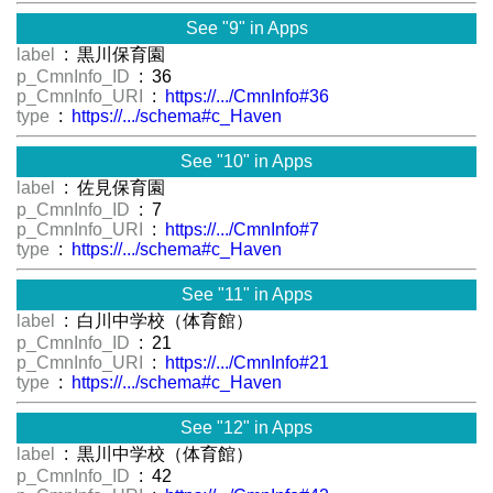
See "9" in Apps
label
: 黒川保育園
p_CmnInfo_ID
: 36
p_CmnInfo_URI
:
https://.../CmnInfo#36
type
:
https://.../schema#c_Haven
See "10" in Apps
label
: 佐見保育園
p_CmnInfo_ID
: 7
p_CmnInfo_URI
:
https://.../CmnInfo#7
type
:
https://.../schema#c_Haven
See "11" in Apps
label
: 白川中学校（体育館）
p_CmnInfo_ID
: 21
p_CmnInfo_URI
:
https://.../CmnInfo#21
type
:
https://.../schema#c_Haven
See "12" in Apps
label
: 黒川中学校（体育館）
p_CmnInfo_ID
: 42