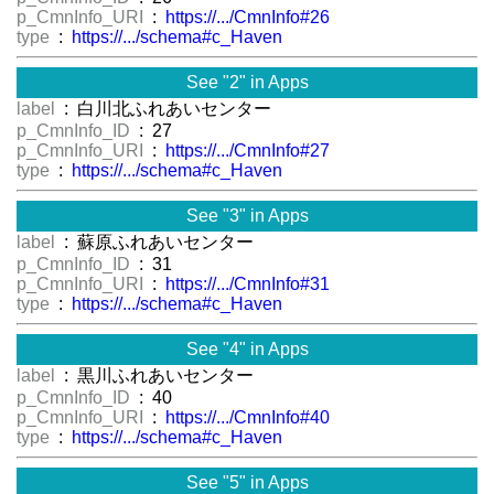
p_CmnInfo_URI
:
https://.../CmnInfo#26
type
:
https://.../schema#c_Haven
See "2" in Apps
label
: 白川北ふれあいセンター
p_CmnInfo_ID
: 27
p_CmnInfo_URI
:
https://.../CmnInfo#27
type
:
https://.../schema#c_Haven
See "3" in Apps
label
: 蘇原ふれあいセンター
p_CmnInfo_ID
: 31
p_CmnInfo_URI
:
https://.../CmnInfo#31
type
:
https://.../schema#c_Haven
See "4" in Apps
label
: 黒川ふれあいセンター
p_CmnInfo_ID
: 40
p_CmnInfo_URI
:
https://.../CmnInfo#40
type
:
https://.../schema#c_Haven
See "5" in Apps