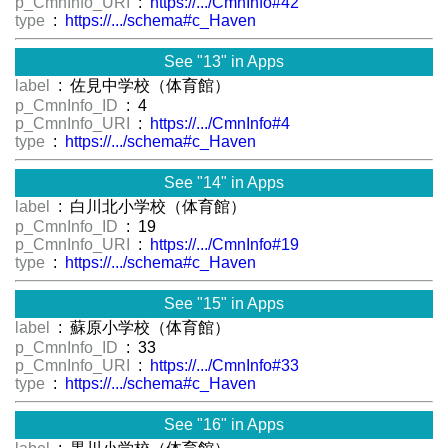
p_CmnInfo_URI
:
https://.../CmnInfo#42
type
:
https://.../schema#c_Haven
See "13" in Apps
label
: 佐見中学校（体育館）
p_CmnInfo_ID
: 4
p_CmnInfo_URI
:
https://.../CmnInfo#4
type
:
https://.../schema#c_Haven
See "14" in Apps
label
: 白川北小学校（体育館）
p_CmnInfo_ID
: 19
p_CmnInfo_URI
:
https://.../CmnInfo#19
type
:
https://.../schema#c_Haven
See "15" in Apps
label
: 蘇原小学校（体育館）
p_CmnInfo_ID
: 33
p_CmnInfo_URI
:
https://.../CmnInfo#33
type
:
https://.../schema#c_Haven
See "16" in Apps