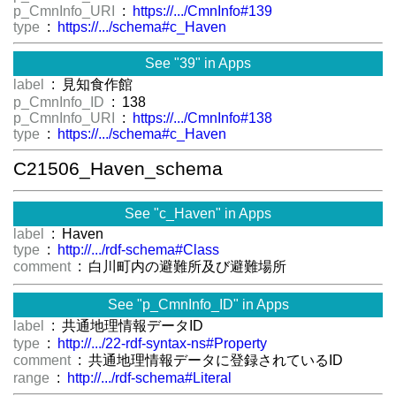
p_CmnInfo_URI
:
https://.../CmnInfo#139
type
:
https://.../schema#c_Haven
See "39" in Apps
label
: 見知食作館
p_CmnInfo_ID
: 138
p_CmnInfo_URI
:
https://.../CmnInfo#138
type
:
https://.../schema#c_Haven
C21506_Haven_schema
See "c_Haven" in Apps
label
: Haven
type
:
http://.../rdf-schema#Class
comment
: 白川町内の避難所及び避難場所
See "p_CmnInfo_ID" in Apps
label
: 共通地理情報データID
type
:
http://.../22-rdf-syntax-ns#Property
comment
: 共通地理情報データに登録されているID
range
:
http://.../rdf-schema#Literal