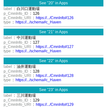
See "20" in Apps
label
: 白川口運動場
p_CmnInfo_ID
: 126
p_CmnInfo_URI
:
https://.../CmnInfo#126
type
:
https://.../schema#c_Haven
See "21" in Apps
label
: 中川運動場
p_CmnInfo_ID
: 127
p_CmnInfo_URI
:
https://.../CmnInfo#127
type
:
https://.../schema#c_Haven
See "22" in Apps
label
: 油井運動場
p_CmnInfo_ID
: 128
p_CmnInfo_URI
:
https://.../CmnInfo#128
type
:
https://.../schema#c_Haven
See "23" in Apps
label
: 三川運動場
p_CmnInfo_ID
: 129
p_CmnInfo_URI
:
https://.../CmnInfo#129