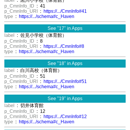
label
: 黒川小学校（体育館）
p_CmnInfo_ID
: 41
p_CmnInfo_URI
:
https://.../CmnInfo#41
type
:
https://.../schema#c_Haven
See "17" in Apps
label
: 佐見小学校（体育館）
p_CmnInfo_ID
: 8
p_CmnInfo_URI
:
https://.../CmnInfo#8
type
:
https://.../schema#c_Haven
See "18" in Apps
label
: 白川高校（体育館）
p_CmnInfo_ID
: 51
p_CmnInfo_URI
:
https://.../CmnInfo#51
type
:
https://.../schema#c_Haven
See "19" in Apps
label
: 切井体育館
p_CmnInfo_ID
: 12
p_CmnInfo_URI
:
https://.../CmnInfo#12
type
:
https://.../schema#c_Haven