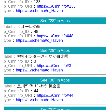
p_CmnInfo_ID
: 133
p_CmnInfo_URI
:
https://.../CmnInfo#133
type
:
https://.../schema#c_Haven
See "28" in Apps
label
: クオーレの里
p_CmnInfo_ID
: 48
p_CmnInfo_URI
:
https://.../CmnInfo#48
type
:
https://.../schema#c_Haven
See "29" in Apps
label
: 福祉センターさわやか白楽園
p_CmnInfo_ID
: 3
p_CmnInfo_URI
:
https://.../CmnInfo#3
type
:
https://.../schema#c_Haven
See "30" in Apps
label
: 黒川ﾃﾞｲｻｰﾋﾞｽｾﾝﾀｰ気楽園
p_CmnInfo_ID
: 44
p_CmnInfo_URI
:
https://.../CmnInfo#44
type
:
https://.../schema#c_Haven
See "31" in Apps