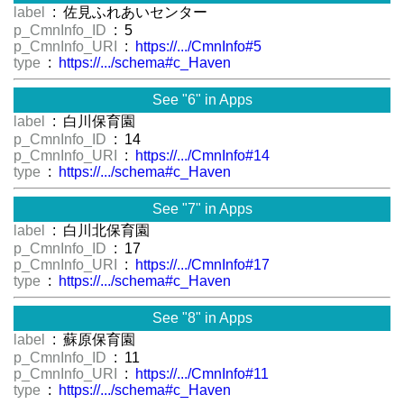
label
: 佐見ふれあいセンター
p_CmnInfo_ID
: 5
p_CmnInfo_URI
:
https://.../CmnInfo#5
type
:
https://.../schema#c_Haven
See "6" in Apps
label
: 白川保育園
p_CmnInfo_ID
: 14
p_CmnInfo_URI
:
https://.../CmnInfo#14
type
:
https://.../schema#c_Haven
See "7" in Apps
label
: 白川北保育園
p_CmnInfo_ID
: 17
p_CmnInfo_URI
:
https://.../CmnInfo#17
type
:
https://.../schema#c_Haven
See "8" in Apps
label
: 蘇原保育園
p_CmnInfo_ID
: 11
p_CmnInfo_URI
:
https://.../CmnInfo#11
type
:
https://.../schema#c_Haven