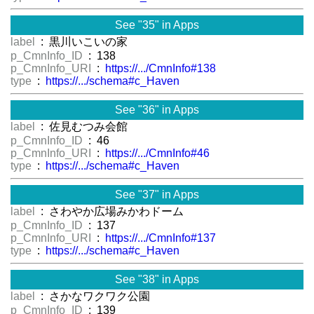
See "35" in Apps
label
: 黒川いこいの家
p_CmnInfo_ID
: 138
p_CmnInfo_URI
:
https://.../CmnInfo#138
type
:
https://.../schema#c_Haven
See "36" in Apps
label
: 佐見むつみ会館
p_CmnInfo_ID
: 46
p_CmnInfo_URI
:
https://.../CmnInfo#46
type
:
https://.../schema#c_Haven
See "37" in Apps
label
: さわやか広場みかわドーム
p_CmnInfo_ID
: 137
p_CmnInfo_URI
:
https://.../CmnInfo#137
type
:
https://.../schema#c_Haven
See "38" in Apps
label
: さかなワクワク公園
p_CmnInfo_ID
: 139