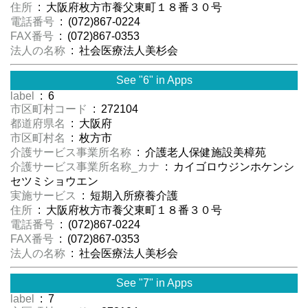
住所
: 大阪府枚方市養父東町１８番３０号
電話番号
: (072)867-0224
FAX番号
: (072)867-0353
法人の名称
: 社会医療法人美杉会
See "6" in Apps
label
: 6
市区町村コード
: 272104
都道府県名
: 大阪府
市区町村名
: 枚方市
介護サービス事業所名称
: 介護老人保健施設美樟苑
介護サービス事業所名称_カナ
: カイゴロウジンホケンシ
セツミショウエン
実施サービス
: 短期入所療養介護
住所
: 大阪府枚方市養父東町１８番３０号
電話番号
: (072)867-0224
FAX番号
: (072)867-0353
法人の名称
: 社会医療法人美杉会
See "7" in Apps
label
: 7