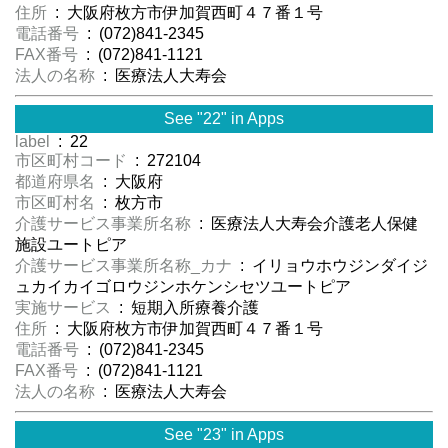
住所
: 大阪府枚方市伊加賀西町４７番１号
電話番号
: (072)841-2345
FAX番号
: (072)841-1121
法人の名称
: 医療法人大寿会
See "22" in Apps
label
: 22
市区町村コード
: 272104
都道府県名
: 大阪府
市区町村名
: 枚方市
介護サービス事業所名称
: 医療法人大寿会介護老人保健
施設ユートピア
介護サービス事業所名称_カナ
: イリョウホウジンダイジ
ュカイカイゴロウジンホケンシセツユートピア
実施サービス
: 短期入所療養介護
住所
: 大阪府枚方市伊加賀西町４７番１号
電話番号
: (072)841-2345
FAX番号
: (072)841-1121
法人の名称
: 医療法人大寿会
See "23" in Apps