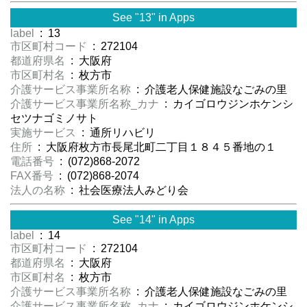
See "13" in Apps
label
: 13
市区町村コード
: 272104
都道府県名
: 大阪府
市区町村名
: 枚方市
介護サービス事業所名称
: 介護老人保健施設なごみの里
介護サービス事業所名称_カナ
: カイゴロウジンホケンシ
セツナゴミノサト
実施サービス
: 通所リハビリ
住所
: 大阪府枚方市長尾北町二丁目１８４５番地の１
電話番号
: (072)868-2072
FAX番号
: (072)868-2074
法人の名称
: 社会医療法人みどり会
See "14" in Apps
label
: 14
市区町村コード
: 272104
都道府県名
: 大阪府
市区町村名
: 枚方市
介護サービス事業所名称
: 介護老人保健施設なごみの里
介護サービス事業所名称_カナ
: カイゴロウジンホケンシ