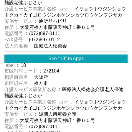
施設老健ふじさか
介護サービス事業所名称_カナ
: イリョウホウジンショウ
トクカイカイゴロウジンホケンシセツロウケンフジサカ
実施サービス
: 通所リハビリ
住所
: 大阪府枚方市藤阪天神町１番６０号
電話番号
: (072)897-0111
FAX番号
: (072)897-0112
法人の名称
: 医療法人松徳会
See "18" in Apps
label
: 18
市区町村コード
: 272104
都道府県名
: 大阪府
市区町村名
: 枚方市
介護サービス事業所名称
: 医療法人松徳会介護老人保健
施設老健ふじさか
介護サービス事業所名称_カナ
: イリョウホウジンショウ
トクカイカイゴロウジンホケンシセツロウケンフジサカ
実施サービス
: 短期入所療養介護
住所
: 大阪府枚方市藤阪天神町１番６０号
電話番号
: (072)897-0111