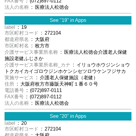
FAX番号
: (072)897-0112
法人の名称
: 医療法人松徳会
See "19" in Apps
label
: 19
市区町村コード
: 272104
都道府県名
: 大阪府
市区町村名
: 枚方市
介護サービス事業所名称
: 医療法人松徳会介護老人保健
施設老健ふじさか
介護サービス事業所名称_カナ
: イリョウホウジンショウ
トクカイカイゴロウジンホケンシセツロウケンフジサカ
実施サービス
: 介護老人保健施設（老健）
住所
: 大阪府枚方市藤阪天神町１番６０号
電話番号
: (072)897-0111
FAX番号
: (072)897-0112
法人の名称
: 医療法人松徳会
See "20" in Apps
label
: 20
市区町村コード
: 272104
都道府県名
: 大阪府