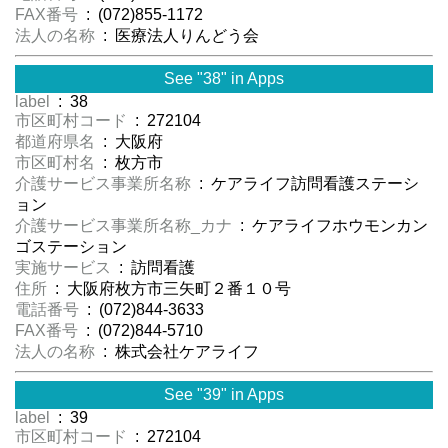
FAX番号
: (072)855-1172
法人の名称
: 医療法人りんどう会
See "38" in Apps
label
: 38
市区町村コード
: 272104
都道府県名
: 大阪府
市区町村名
: 枚方市
介護サービス事業所名称
: ケアライフ訪問看護ステーシ
ョン
介護サービス事業所名称_カナ
: ケアライフホウモンカン
ゴステーション
実施サービス
: 訪問看護
住所
: 大阪府枚方市三矢町２番１０号
電話番号
: (072)844-3633
FAX番号
: (072)844-5710
法人の名称
: 株式会社ケアライフ
See "39" in Apps
label
: 39
市区町村コード
: 272104