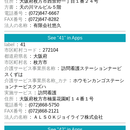
住所
: 大阪府枚方市西禁野一丁目１番２４号
方書
: 天の川マルビル５階
電話番号
: (072)847-6667
FAX番号
: (072)847-8282
法人の名称
: 有限会社悠久
See "41" in Apps
label
: 41
市区町村コード
: 272104
都道府県名
: 大阪府
市区町村名
: 枚方市
介護サービス事業所名称
: 訪問看護ステーションナービ
スくずは
介護サービス事業所名称_カナ
: ホウモンカンゴステーシ
ョンナービスクズハ
実施サービス
: 訪問看護
住所
: 大阪府枚方市楠葉花園町１４番１号
電話番号
: (072)868-5750
FAX番号
: (072)868-2121
法人の名称
: ＡＬＳＯＫジョイライフ株式会社
See "42" in Apps