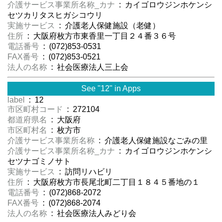
介護サービス事業所名称_カナ
: カイゴロウジンホケンシ
セツカリタスヒガシコウリ
実施サービス
: 介護老人保健施設（老健）
住所
: 大阪府枚方市東香里一丁目２４番３６号
電話番号
: (072)853-0531
FAX番号
: (072)853-0521
法人の名称
: 社会医療法人三上会
See "12" in Apps
label
: 12
市区町村コード
: 272104
都道府県名
: 大阪府
市区町村名
: 枚方市
介護サービス事業所名称
: 介護老人保健施設なごみの里
介護サービス事業所名称_カナ
: カイゴロウジンホケンシ
セツナゴミノサト
実施サービス
: 訪問リハビリ
住所
: 大阪府枚方市長尾北町二丁目１８４５番地の１
電話番号
: (072)868-2072
FAX番号
: (072)868-2074
法人の名称
: 社会医療法人みどり会