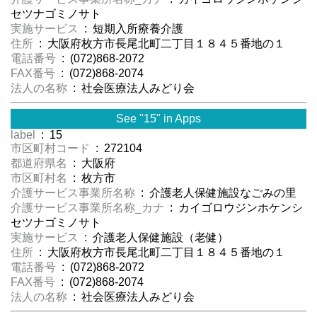
セツナゴミノサト
実施サービス
: 短期入所療養介護
住所
: 大阪府枚方市長尾北町二丁目１８４５番地の１
電話番号
: (072)868-2072
FAX番号
: (072)868-2074
法人の名称
: 社会医療法人みどり会
See "15" in Apps
label
: 15
市区町村コード
: 272104
都道府県名
: 大阪府
市区町村名
: 枚方市
介護サービス事業所名称
: 介護老人保健施設なごみの里
介護サービス事業所名称_カナ
: カイゴロウジンホケンシ
セツナゴミノサト
実施サービス
: 介護老人保健施設（老健）
住所
: 大阪府枚方市長尾北町二丁目１８４５番地の１
電話番号
: (072)868-2072
FAX番号
: (072)868-2074
法人の名称
: 社会医療法人みどり会