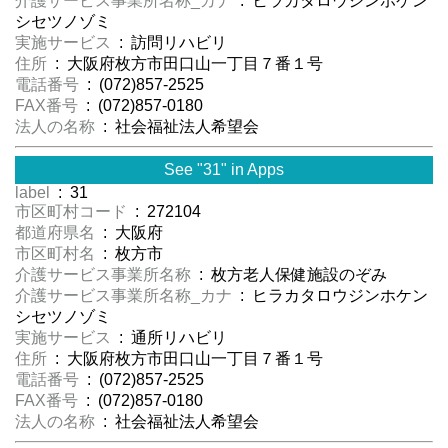
介護サービス事業所名称_カナ
: ヒラカタロウジンホケン
シセツノゾミ
実施サービス
: 訪問リハビリ
住所
: 大阪府枚方市田口山一丁目７番１号
電話番号
: (072)857-2525
FAX番号
: (072)857-0180
法人の名称
: 社会福祉法人希望会
See "31" in Apps
label
: 31
市区町村コード
: 272104
都道府県名
: 大阪府
市区町村名
: 枚方市
介護サービス事業所名称
: 枚方老人保健施設のぞみ
介護サービス事業所名称_カナ
: ヒラカタロウジンホケン
シセツノゾミ
実施サービス
: 通所リハビリ
住所
: 大阪府枚方市田口山一丁目７番１号
電話番号
: (072)857-2525
FAX番号
: (072)857-0180
法人の名称
: 社会福祉法人希望会