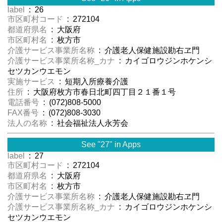
label
: 26
市区町村コード
: 272104
都道府県名
: 大阪府
市区町村名
: 枚方市
介護サービス事業所名称
: 介護老人保健施設勘右ヱ門
介護サービス事業所名称_カナ
: カイゴロウジンホケンシ
セツカンウエモン
実施サービス
: 短期入所療養介護
住所
: 大阪府枚方市春日北町四丁目２１番１号
電話番号
: (072)808-5000
FAX番号
: (072)808-3030
法人の名称
: 社会福祉法人永芳会
See "27" in Apps
label
: 27
市区町村コード
: 272104
都道府県名
: 大阪府
市区町村名
: 枚方市
介護サービス事業所名称
: 介護老人保健施設勘右ヱ門
介護サービス事業所名称_カナ
: カイゴロウジンホケンシ
セツカンウエモン