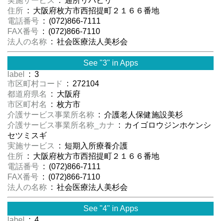
実施サービス
: 通所リハビリ
住所
: 大阪府枚方市西招提町２１６６番地
電話番号
: (072)866-7111
FAX番号
: (072)866-7110
法人の名称
: 社会医療法人美杉会
See "3" in Apps
label
: 3
市区町村コード
: 272104
都道府県名
: 大阪府
市区町村名
: 枚方市
介護サービス事業所名称
: 介護老人保健施設美杉
介護サービス事業所名称_カナ
: カイゴロウジンホケンシ
セツミスギ
実施サービス
: 短期入所療養介護
住所
: 大阪府枚方市西招提町２１６６番地
電話番号
: (072)866-7111
FAX番号
: (072)866-7110
法人の名称
: 社会医療法人美杉会
See "4" in Apps
label
: 4