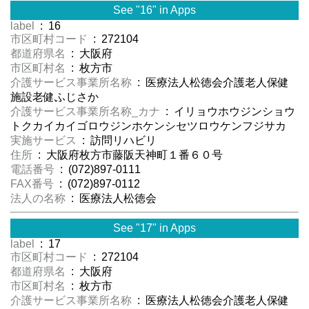
See "16" in Apps
label
: 16
市区町村コード
: 272104
都道府県名
: 大阪府
市区町村名
: 枚方市
介護サービス事業所名称
: 医療法人松徳会介護老人保健
施設老健ふじさか
介護サービス事業所名称_カナ
: イリョウホウジンショウ
トクカイカイゴロウジンホケンシセツロウケンフジサカ
実施サービス
: 訪問リハビリ
住所
: 大阪府枚方市藤阪天神町１番６０号
電話番号
: (072)897-0111
FAX番号
: (072)897-0112
法人の名称
: 医療法人松徳会
See "17" in Apps
label
: 17
市区町村コード
: 272104
都道府県名
: 大阪府
市区町村名
: 枚方市
介護サービス事業所名称
: 医療法人松徳会介護老人保健