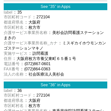
See "35" in Apps
label
: 35
市区町村コード
: 272104
都道府県名
: 大阪府
市区町村名
: 枚方市
介護サービス事業所名称
: 美杉会訪問看護ステーション
まきの
介護サービス事業所名称_カナ
: ミスギカイホウモンカン
ゴステーションマキノ
実施サービス
: 訪問看護
住所
: 大阪府枚方市養父東町６５番１号
電話番号
: (072)867-0601
FAX番号
: (072)864-0363
法人の名称
: 社会医療法人美杉会
See "36" in Apps
label
: 36
市区町村コード
: 272104
都道府県名
: 大阪府
市区町村名
: 枚方市
介護サービス事業所名称
: 東香里病院訪問看護ステーシ