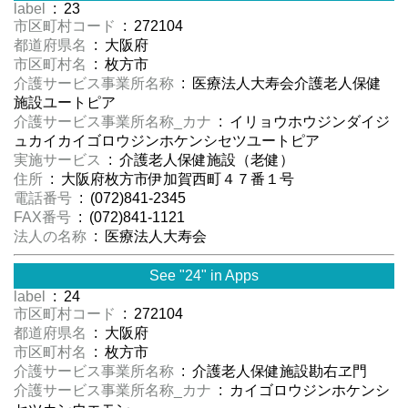
label
: 23
市区町村コード
: 272104
都道府県名
: 大阪府
市区町村名
: 枚方市
介護サービス事業所名称
: 医療法人大寿会介護老人保健
施設ユートピア
介護サービス事業所名称_カナ
: イリョウホウジンダイジ
ュカイカイゴロウジンホケンシセツユートピア
実施サービス
: 介護老人保健施設（老健）
住所
: 大阪府枚方市伊加賀西町４７番１号
電話番号
: (072)841-2345
FAX番号
: (072)841-1121
法人の名称
: 医療法人大寿会
See "24" in Apps
label
: 24
市区町村コード
: 272104
都道府県名
: 大阪府
市区町村名
: 枚方市
介護サービス事業所名称
: 介護老人保健施設勘右ヱ門
介護サービス事業所名称_カナ
: カイゴロウジンホケンシ