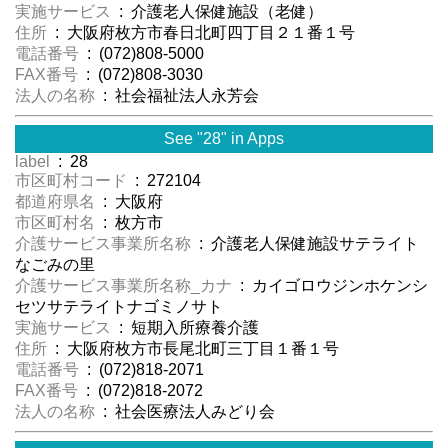
実施サービス
: 介護老人保健施設（老健）
住所
: 大阪府枚方市春日北町四丁目２１番１号
電話番号
: (072)808-5000
FAX番号
: (072)808-3030
法人の名称
: 社会福祉法人永芳会
See "28" in Apps
label
: 28
市区町村コード
: 272104
都道府県名
: 大阪府
市区町村名
: 枚方市
介護サービス事業所名称
: 介護老人保健施設サテライト
なごみの里
介護サービス事業所名称_カナ
: カイゴロウジンホケンシ
セツサテライトナゴミノサト
実施サービス
: 短期入所療養介護
住所
: 大阪府枚方市長尾北町三丁目１番１号
電話番号
: (072)818-2071
FAX番号
: (072)818-2072
法人の名称
: 社会医療法人みどり会