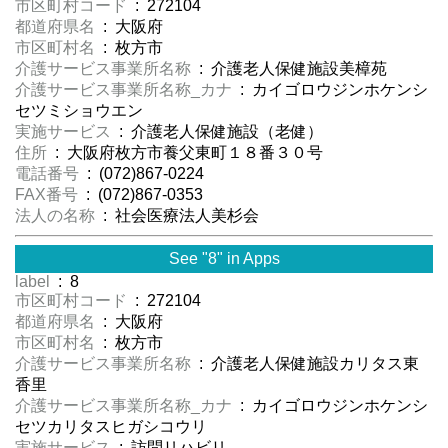
市区町村コード
: 272104
都道府県名
: 大阪府
市区町村名
: 枚方市
介護サービス事業所名称
: 介護老人保健施設美樟苑
介護サービス事業所名称_カナ
: カイゴロウジンホケンシ
セツミショウエン
実施サービス
: 介護老人保健施設（老健）
住所
: 大阪府枚方市養父東町１８番３０号
電話番号
: (072)867-0224
FAX番号
: (072)867-0353
法人の名称
: 社会医療法人美杉会
See "8" in Apps
label
: 8
市区町村コード
: 272104
都道府県名
: 大阪府
市区町村名
: 枚方市
介護サービス事業所名称
: 介護老人保健施設カリタス東
香里
介護サービス事業所名称_カナ
: カイゴロウジンホケンシ
セツカリタスヒガシコウリ
実施サービス
: 訪問リハビリ