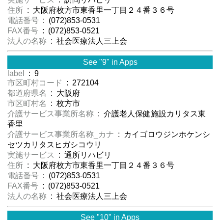
住所
: 大阪府枚方市東香里一丁目２４番３６号
電話番号
: (072)853-0531
FAX番号
: (072)853-0521
法人の名称
: 社会医療法人三上会
See "9" in Apps
label
: 9
市区町村コード
: 272104
都道府県名
: 大阪府
市区町村名
: 枚方市
介護サービス事業所名称
: 介護老人保健施設カリタス東
香里
介護サービス事業所名称_カナ
: カイゴロウジンホケンシ
セツカリタスヒガシコウリ
実施サービス
: 通所リハビリ
住所
: 大阪府枚方市東香里一丁目２４番３６号
電話番号
: (072)853-0531
FAX番号
: (072)853-0521
法人の名称
: 社会医療法人三上会
See "10" in Apps