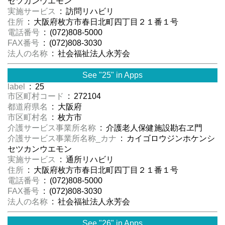
セツカンウエモン
実施サービス
: 訪問リハビリ
住所
: 大阪府枚方市春日北町四丁目２１番１号
電話番号
: (072)808-5000
FAX番号
: (072)808-3030
法人の名称
: 社会福祉法人永芳会
See "25" in Apps
label
: 25
市区町村コード
: 272104
都道府県名
: 大阪府
市区町村名
: 枚方市
介護サービス事業所名称
: 介護老人保健施設勘右ヱ門
介護サービス事業所名称_カナ
: カイゴロウジンホケンシ
セツカンウエモン
実施サービス
: 通所リハビリ
住所
: 大阪府枚方市春日北町四丁目２１番１号
電話番号
: (072)808-5000
FAX番号
: (072)808-3030
法人の名称
: 社会福祉法人永芳会
See "26" in Apps