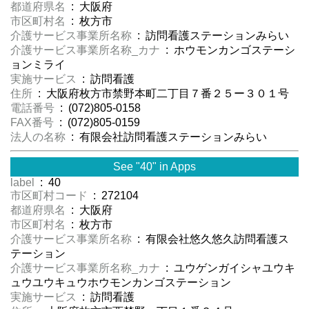
都道府県名
: 大阪府
市区町村名
: 枚方市
介護サービス事業所名称
: 訪問看護ステーションみらい
介護サービス事業所名称_カナ
: ホウモンカンゴステーシ
ョンミライ
実施サービス
: 訪問看護
住所
: 大阪府枚方市禁野本町二丁目７番２５ー３０１号
電話番号
: (072)805-0158
FAX番号
: (072)805-0159
法人の名称
: 有限会社訪問看護ステーションみらい
See "40" in Apps
label
: 40
市区町村コード
: 272104
都道府県名
: 大阪府
市区町村名
: 枚方市
介護サービス事業所名称
: 有限会社悠久悠久訪問看護ス
テーション
介護サービス事業所名称_カナ
: ユウゲンガイシャユウキ
ュウユウキュウホウモンカンゴステーション
実施サービス
: 訪問看護