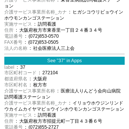
ョン
介護サービス事業所名称_カナ
: ヒガシコウリビョウイン
ホウモンカンゴステーション
実施サービス
: 訪問看護
住所
: 大阪府枚方市東香里一丁目２４番３４号
電話番号
: (072)853-0570
FAX番号
: (072)853-0505
法人の名称
: 社会医療法人三上会
See "37" in Apps
label
: 37
市区町村コード
: 272104
都道府県名
: 大阪府
市区町村名
: 枚方市
介護サービス事業所名称
: 医療法人りんどう会向山病院
訪問看護ステーション
介護サービス事業所名称_カナ
: イリョウホウジンリンド
ウカイムカイヤマビョウインホウモンカンゴステーション
実施サービス
: 訪問看護
住所
: 大阪府枚方市招提元町一丁目４３番６号
電話番号
: (072)855-2727