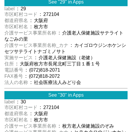
See "29" in Apps
label
: 29
市区町村コード
: 272104
都道府県名
: 大阪府
市区町村名
: 枚方市
介護サービス事業所名称
: 介護老人保健施設サテライト
なごみの里
介護サービス事業所名称_カナ
: カイゴロウジンホケンシ
セツサテライトナゴミノサト
実施サービス
: 介護老人保健施設（老健）
住所
: 大阪府枚方市長尾北町三丁目１番１号
電話番号
: (072)818-2071
FAX番号
: (072)818-2072
法人の名称
: 社会医療法人みどり会
See "30" in Apps
label
: 30
市区町村コード
: 272104
都道府県名
: 大阪府
市区町村名
: 枚方市
介護サービス事業所名称
: 枚方老人保健施設のぞみ