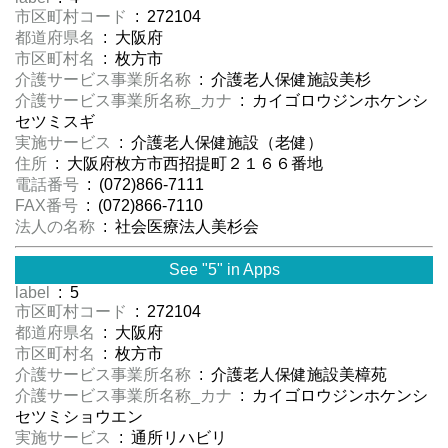
市区町村コード
: 272104
都道府県名
: 大阪府
市区町村名
: 枚方市
介護サービス事業所名称
: 介護老人保健施設美杉
介護サービス事業所名称_カナ
: カイゴロウジンホケンシ
セツミスギ
実施サービス
: 介護老人保健施設（老健）
住所
: 大阪府枚方市西招提町２１６６番地
電話番号
: (072)866-7111
FAX番号
: (072)866-7110
法人の名称
: 社会医療法人美杉会
See "5" in Apps
label
: 5
市区町村コード
: 272104
都道府県名
: 大阪府
市区町村名
: 枚方市
介護サービス事業所名称
: 介護老人保健施設美樟苑
介護サービス事業所名称_カナ
: カイゴロウジンホケンシ
セツミショウエン
実施サービス
: 通所リハビリ