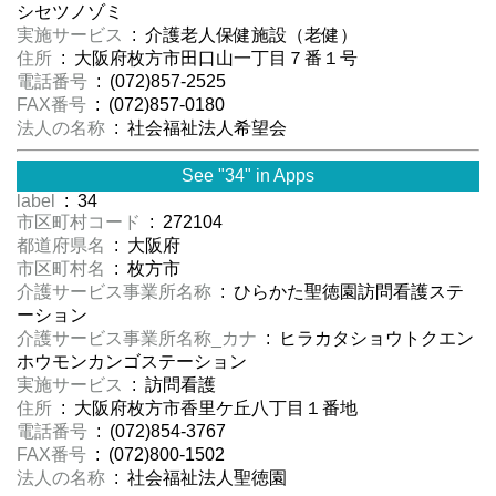
シセツノゾミ
実施サービス
: 介護老人保健施設（老健）
住所
: 大阪府枚方市田口山一丁目７番１号
電話番号
: (072)857-2525
FAX番号
: (072)857-0180
法人の名称
: 社会福祉法人希望会
See "34" in Apps
label
: 34
市区町村コード
: 272104
都道府県名
: 大阪府
市区町村名
: 枚方市
介護サービス事業所名称
: ひらかた聖徳園訪問看護ステ
ーション
介護サービス事業所名称_カナ
: ヒラカタショウトクエン
ホウモンカンゴステーション
実施サービス
: 訪問看護
住所
: 大阪府枚方市香里ケ丘八丁目１番地
電話番号
: (072)854-3767
FAX番号
: (072)800-1502
法人の名称
: 社会福祉法人聖徳園