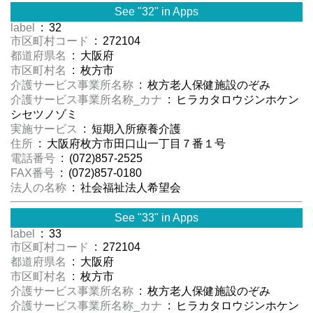
See "32" in Apps
label
: 32
市区町村コード
: 272104
都道府県名
: 大阪府
市区町村名
: 枚方市
介護サービス事業所名称
: 枚方老人保健施設のぞみ
介護サービス事業所名称_カナ
: ヒラカタロウジンホケン
シセツノゾミ
実施サービス
: 短期入所療養介護
住所
: 大阪府枚方市田口山一丁目７番１号
電話番号
: (072)857-2525
FAX番号
: (072)857-0180
法人の名称
: 社会福祉法人希望会
See "33" in Apps
label
: 33
市区町村コード
: 272104
都道府県名
: 大阪府
市区町村名
: 枚方市
介護サービス事業所名称
: 枚方老人保健施設のぞみ
介護サービス事業所名称_カナ
: ヒラカタロウジンホケン