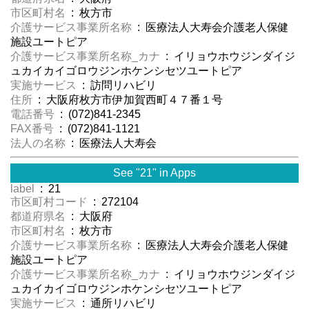
市区町村名
: 枚方市
介護サービス事業所名称
: 医療法人大寿会介護老人保健
施設ユートピア
介護サービス事業所名称_カナ
: イリョウホウジンダイジ
ュカイカイゴロウジンホケンシセツユートピア
実施サービス
: 訪問リハビリ
住所
: 大阪府枚方市伊加賀西町４７番１号
電話番号
: (072)841-2345
FAX番号
: (072)841-1121
法人の名称
: 医療法人大寿会
See "21" in Apps
label
: 21
市区町村コード
: 272104
都道府県名
: 大阪府
市区町村名
: 枚方市
介護サービス事業所名称
: 医療法人大寿会介護老人保健
施設ユートピア
介護サービス事業所名称_カナ
: イリョウホウジンダイジ
ュカイカイゴロウジンホケンシセツユートピア
実施サービス
: 通所リハビリ