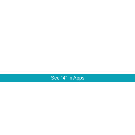
See "4" in Apps