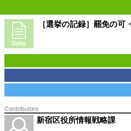
［選挙の記録］罷免の可
Contributors
新宿区役所情報戦略課