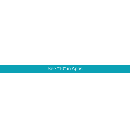
See "10" in Apps