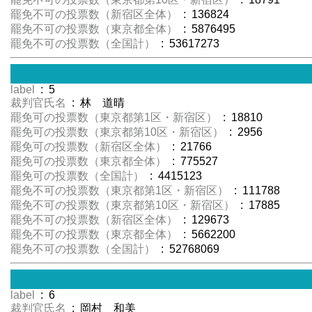
罷免不可の投票数（新宿区全体）
: 136824
罷免不可の投票数（東京都全体）
: 5876495
罷免不可の投票数（全国計）
: 53617273
label
: 5
裁判官氏名
: 林 道晴
罷免可の投票数（東京都第1区・新宿区）
: 18810
罷免可の投票数（東京都第10区・新宿区）
: 2956
罷免可の投票数（新宿区全体）
: 21766
罷免可の投票数（東京都全体）
: 775527
罷免可の投票数（全国計）
: 4415123
罷免不可の投票数（東京都第1区・新宿区）
: 111788
罷免不可の投票数（東京都第10区・新宿区）
: 17885
罷免不可の投票数（新宿区全体）
: 129673
罷免不可の投票数（東京都全体）
: 5662200
罷免不可の投票数（全国計）
: 52768069
label
: 6
裁判官氏名
: 岡村 和美