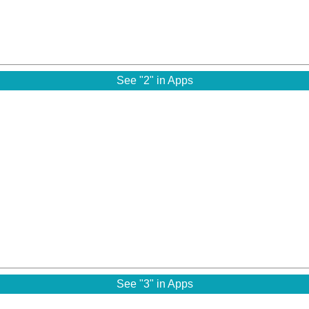
See "2" in Apps
See "3" in Apps