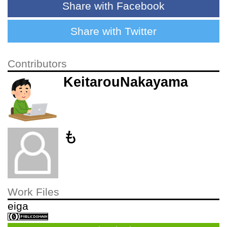
Share with Facebook
Share with Twitter
Contributors
KeitarouNakayama
も
Work Files
eiga