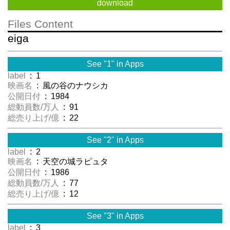
download
Files Content
eiga
See "1" in Apps
label
: 1
映画名
: 風の谷のナウシカ
公開日付
: 1984
総動員数/万人
: 91
総売り上げ/億
: 22
See "2" in Apps
label
: 2
映画名
: 天空の城ラピュタ
公開日付
: 1986
総動員数/万人
: 77
総売り上げ/億
: 12
See "3" in Apps
label
: 3