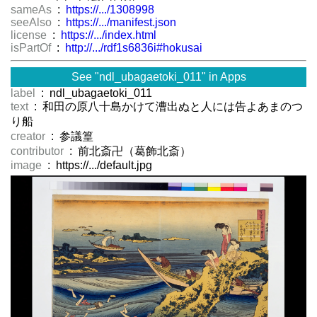
sameAs
:
https://.../1308998
seeAlso
:
https://.../manifest.json
license
:
https://.../index.html
isPartOf
:
http://.../rdf1s6836i#hokusai
See "ndl_ubagaetoki_011" in Apps
label
: ndl_ubagaetoki_011
text
: 和田の原八十島かけて漕出ぬと人には告よあまのつ
り船
creator
: 参議篁
contributor
: 前北斎卍（葛飾北斎）
image
: https://.../default.jpg