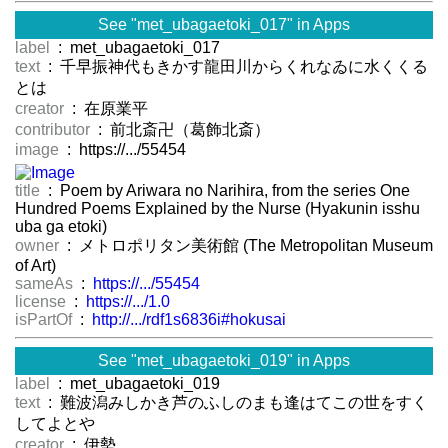
See "met_ubagaetoki_017" in Apps
label
: met_ubagaetoki_017
text
: 千早振神代もきかす龍田川からくれなゐに水くくる
とは
creator
: 在原業平
contributor
: 前北斎卍（葛飾北斎）
image
: https://.../55454
title
: Poem by Ariwara no Narihira, from the series One
Hundred Poems Explained by the Nurse (Hyakunin isshu
uba ga etoki)
owner
: メトロポリタン美術館 (The Metropolitan Museum
of Art)
sameAs
:
https://.../55454
license
:
https://.../1.0
isPartOf
:
http://.../rdf1s6836i#hokusai
See "met_ubagaetoki_019" in Apps
label
: met_ubagaetoki_019
text
: 難波潟みしかき芦のふしのまも逢はてこの世をすく
してよとや
creator
: 伊勢