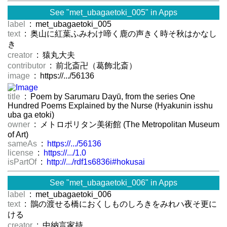
See "met_ubagaetoki_005" in Apps
label
: met_ubagaetoki_005
text
: 奥山に紅葉ふみわけ啼く鹿の声きく時そ秋はかなし
き
creator
: 猿丸大夫
contributor
: 前北斎卍（葛飾北斎）
image
: https://.../56136
title
: Poem by Sarumaru Dayū, from the series One
Hundred Poems Explained by the Nurse (Hyakunin isshu
uba ga etoki)
owner
: メトロポリタン美術館 (The Metropolitan Museum
of Art)
sameAs
:
https://.../56136
license
:
https://.../1.0
isPartOf
:
http://.../rdf1s6836i#hokusai
See "met_ubagaetoki_006" in Apps
label
: met_ubagaetoki_006
text
: 鵲の渡せる橋におくしものしろきをみれハ夜そ更に
ける
creator
: 中納言家持