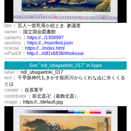
title
: 百人一首乳母か絵とき. 参議篁
owner
: 国立国会図書館
sameAs
:
https://.../1308997
seeAlso
:
https://.../manifest.json
license
:
https://.../index.html
isPartOf
:
http://.../rdf1s6836i#hokusai
See "ndl_ubagaetoki_017" in Apps
label
: ndl_ubagaetoki_017
text
: 千早振神代もきかす龍田川からくれなゐに水くくる
とは
creator
: 在原業平
contributor
: 前北斎卍（葛飾北斎）
image
: https://.../default.jpg