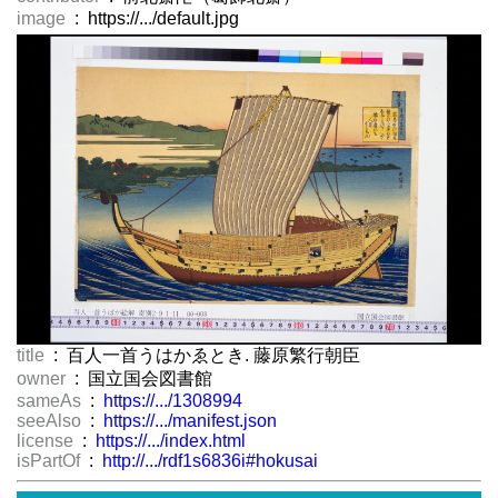
image
: https://.../default.jpg
title
: 百人一首うはかゑとき. 藤原繁行朝臣
owner
: 国立国会図書館
sameAs
:
https://.../1308994
seeAlso
:
https://.../manifest.json
license
:
https://.../index.html
isPartOf
:
http://.../rdf1s6836i#hokusai