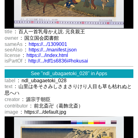
title
: 百人一首乳母かえ説. 元良親王
owner
: 国立国会図書館
sameAs
:
https://.../1309001
seeAlso
:
https://.../manifest.json
license
:
https://.../index.html
isPartOf
:
http://.../rdf1s6836i#hokusai
See "ndl_ubagaetoki_028" in Apps
label
: ndl_ubagaetoki_028
text
: 山里は冬そさみしさまさりけり人目も草も枯れぬと
思へハ
creator
: 源宗于朝臣
contributor
: 前北斎卍（葛飾北斎）
image
: https://.../default.jpg