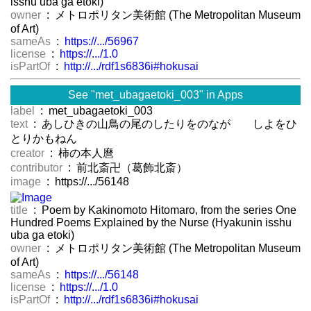
isshu uba ga etoki)
owner
: メトロポリタン美術館 (The Metropolitan Museum
of Art)
sameAs
:
https://.../56967
license
:
https://.../1.0
isPartOf
:
http://.../rdf1s6836i#hokusai
See "met_ubagaetoki_003" in Apps
label
: met_ubagaetoki_003
text
: あしひきの山鳥の尾のしたりをのながゝゝしよをひ
とりかもねん
creator
: 柿の本人麿
contributor
: 前北斎卍（葛飾北斎）
image
: https://.../56148
title
: Poem by Kakinomoto Hitomaro, from the series One
Hundred Poems Explained by the Nurse (Hyakunin isshu
uba ga etoki)
owner
: メトロポリタン美術館 (The Metropolitan Museum
of Art)
sameAs
:
https://.../56148
license
:
https://.../1.0
isPartOf
:
http://.../rdf1s6836i#hokusai