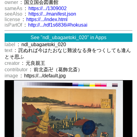
owner
: 国立国会図書館
sameAs
:
https://.../1309002
seeAlso
:
https://.../manifest.json
license
:
https://.../index.html
isPartOf
:
http://.../rdf1s6836i#hokusai
See "ndl_ubagaetoki_020" in Apps
label
: ndl_ubagaetoki_020
text
: 詫ぬれば今はたおなじ難波なる身をつくしても逢ん
とそ思ふ
creator
: 元良親王
contributor
: 前北斎卍（葛飾北斎）
image
: https://.../default.jpg