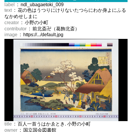
label
: ndl_ubagaetoki_009
text
: 花の色はうつりにけりないたつらにわか身よにふる
なかめせしまに
creator
: 小野の小町
contributor
: 前北斎卍（葛飾北斎）
image
: https://.../default.jpg
title
: 百人一首うはかゑとき. 小野の小町
owner
: 国立国会図書館