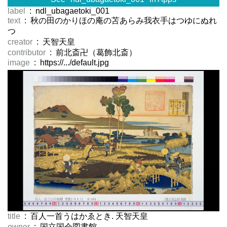
label
: ndl_ubagaetoki_001
text
: 秋の田のかりほの庵の苫あらみ我衣手はつゆにぬれ
つゝ
creator
: 天智天皇
contributor
: 前北斎卍（葛飾北斎）
image
: https://.../default.jpg
title
: 百人一首うはかゑとき. 天智天皇
owner
: 国立国会図書館