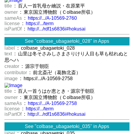
title
: 百人一首乳母か繪説・在原業平
owner
: 東京国立博物館（Ｃolbase所収）
sameAs
:
https://.../A-10569-2760
license
:
https://.../term
isPartOf
:
http://.../rdf1s6836i#hokusai
See "colbase_ubagaetoki_028" in Apps
label
: colbase_ubagaetoki_028
text
: 山里は冬そさみしさまさりけり人目も草も枯れぬと
思へハ
creator
: 源宗于朝臣
contributor
: 前北斎卍（葛飾北斎）
image
: https://.../A-10569-2758
title
: 百人一首うはか恵とき・源宗于朝臣
owner
: 東京国立博物館（Ｃolbase所収）
sameAs
:
https://.../A-10569-2758
license
:
https://.../term
isPartOf
:
http://.../rdf1s6836i#hokusai
See "colbase_ubagaetoki_035" in Apps
label
: colbase_ubagaetoki_035