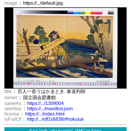
image
: https://.../default.jpg
title
: 百人一首うはかゑとき. 春道列樹
owner
: 国立国会図書館
sameAs
:
https://.../1309004
seeAlso
:
https://.../manifest.json
license
:
https://.../index.html
isPartOf
:
http://.../rdf1s6836i#hokusai