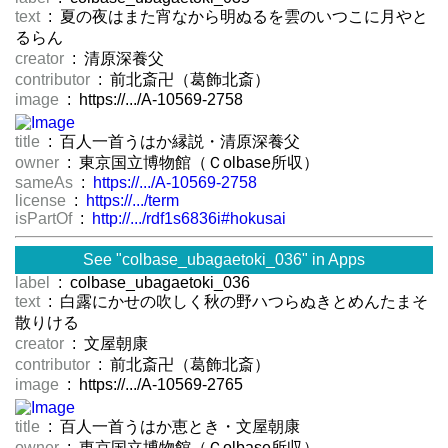
text
: 夏の夜はまた宵なから明ぬるを雲のいつこに月やと
るらん
creator
: 清原深養父
contributor
: 前北斎卍（葛飾北斎）
image
: https://.../A-10569-2758
title
: 百人一首うはか縁説・清原深養父
owner
: 東京国立博物館（Ｃolbase所収）
sameAs
:
https://.../A-10569-2758
license
:
https://.../term
isPartOf
:
http://.../rdf1s6836i#hokusai
See "colbase_ubagaetoki_036" in Apps
label
: colbase_ubagaetoki_036
text
: 白露にかせの吹しく秋の野ハつらぬきとめんたまそ
散りける
creator
: 文屋朝康
contributor
: 前北斎卍（葛飾北斎）
image
: https://.../A-10569-2765
title
: 百人一首うはか恵とき・文屋朝康
owner
: 東京国立博物館（Ｃolbase所収）