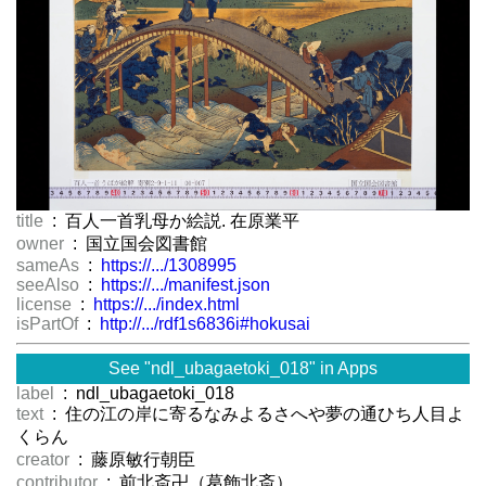
title
: 百人一首乳母か絵説. 在原業平
owner
: 国立国会図書館
sameAs
:
https://.../1308995
seeAlso
:
https://.../manifest.json
license
:
https://.../index.html
isPartOf
:
http://.../rdf1s6836i#hokusai
See "ndl_ubagaetoki_018" in Apps
label
: ndl_ubagaetoki_018
text
: 住の江の岸に寄るなみよるさへや夢の通ひち人目よ
くらん
creator
: 藤原敏行朝臣
contributor
: 前北斎卍（葛飾北斎）