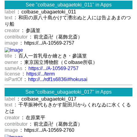
See "colbase_ubagaetoki_011" in Apps
label
: colbase_ubagaetoki_011
text
: 和田の原八十島かけて漕出ぬと人には告よあまのつ
り船
creator
: 参議篁
contributor
: 前北斎卍（葛飾北斎）
image
: https://.../A-10569-2757
title
: 百人一首乳母か繪とき・參議篁
owner
: 東京国立博物館（Ｃolbase所収）
sameAs
:
https://.../A-10569-2757
license
:
https://.../term
isPartOf
:
http://.../rdf1s6836i#hokusai
See "colbase_ubagaetoki_017" in Apps
label
: colbase_ubagaetoki_017
text
: 千早振神代もきかす龍田川からくれなゐに水くくる
とは
creator
: 在原業平
contributor
: 前北斎卍（葛飾北斎）
image
: https://.../A-10569-2760