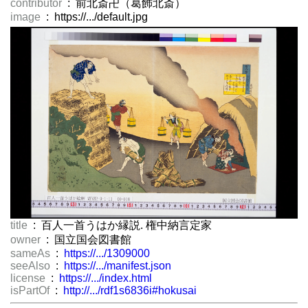
contributor
: 前北斎卍（葛飾北斎）
image
: https://.../default.jpg
title
: 百人一首うはか縁説. 権中納言定家
owner
: 国立国会図書館
sameAs
:
https://.../1309000
seeAlso
:
https://.../manifest.json
license
:
https://.../index.html
isPartOf
:
http://.../rdf1s6836i#hokusai