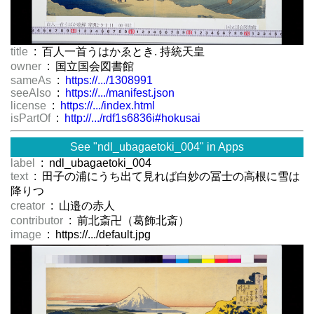
title
: 百人一首うはかゑとき. 持統天皇
owner
: 国立国会図書館
sameAs
:
https://.../1308991
seeAlso
:
https://.../manifest.json
license
:
https://.../index.html
isPartOf
:
http://.../rdf1s6836i#hokusai
See "ndl_ubagaetoki_004" in Apps
label
: ndl_ubagaetoki_004
text
: 田子の浦にうち出て見れば白妙の冨士の高根に雪は
降りつゝ
creator
: 山邉の赤人
contributor
: 前北斎卍（葛飾北斎）
image
: https://.../default.jpg