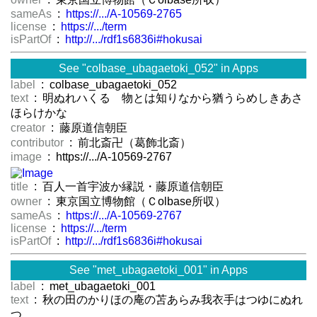
sameAs
:
https://.../A-10569-2765
license
:
https://.../term
isPartOf
:
http://.../rdf1s6836i#hokusai
See "colbase_ubagaetoki_052" in Apps
label
: colbase_ubagaetoki_052
text
: 明ぬれハくるゝ物とは知りなから猶うらめしきあさ
ほらけかな
creator
: 藤原道信朝臣
contributor
: 前北斎卍（葛飾北斎）
image
: https://.../A-10569-2767
title
: 百人一首宇波か縁説・藤原道信朝臣
owner
: 東京国立博物館（Ｃolbase所収）
sameAs
:
https://.../A-10569-2767
license
:
https://.../term
isPartOf
:
http://.../rdf1s6836i#hokusai
See "met_ubagaetoki_001" in Apps
label
: met_ubagaetoki_001
text
: 秋の田のかりほの庵の苫あらみ我衣手はつゆにぬれ
つゝ