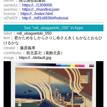
owner
: 国立国会図書館
sameAs
:
https://.../1309006
seeAlso
:
https://.../manifest.json
license
:
https://.../index.html
isPartOf
:
http://.../rdf1s6836i#hokusai
See "ndl_ubagaetoki_050" in Apps
label
: ndl_ubagaetoki_050
text
: 君かためをしからさりし命さえ永くもかなとおもひ
けるかな
creator
: 藤原義孝
contributor
: 前北斎卍（葛飾北斎）
image
: https://.../default.jpg