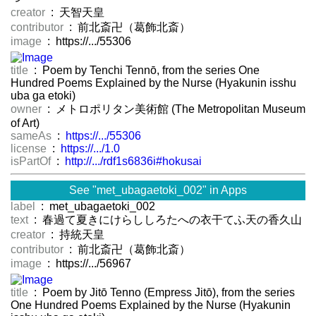
creator
: 天智天皇
contributor
: 前北斎卍（葛飾北斎）
image
: https://.../55306
title
: Poem by Tenchi Tennō, from the series One
Hundred Poems Explained by the Nurse (Hyakunin isshu
uba ga etoki)
owner
: メトロポリタン美術館 (The Metropolitan Museum
of Art)
sameAs
:
https://.../55306
license
:
https://.../1.0
isPartOf
:
http://.../rdf1s6836i#hokusai
See "met_ubagaetoki_002" in Apps
label
: met_ubagaetoki_002
text
: 春過て夏きにけらししろたへの衣干てふ天の香久山
creator
: 持統天皇
contributor
: 前北斎卍（葛飾北斎）
image
: https://.../56967
title
: Poem by Jitō Tenno (Empress Jitō), from the series
One Hundred Poems Explained by the Nurse (Hyakunin