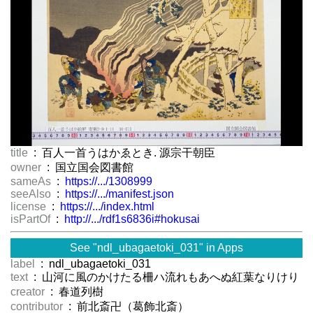
title
: 百人一首うはかゑとき. 源宗干朝臣
owner
: 国立国会図書館
sameAs
:
https://.../1308999
seeAlso
:
https://.../manifest.json
license
:
https://.../index.html
isPartOf
:
http://.../rdf1s6836i#hokusai
See "ndl_ubagaetoki_031" in Apps
label
: ndl_ubagaetoki_031
text
: 山河に風のかけたる柵ハ流れもあへぬ紅葉なりけり
creator
: 春道列樹
contributor
: 前北斎卍（葛飾北斎）