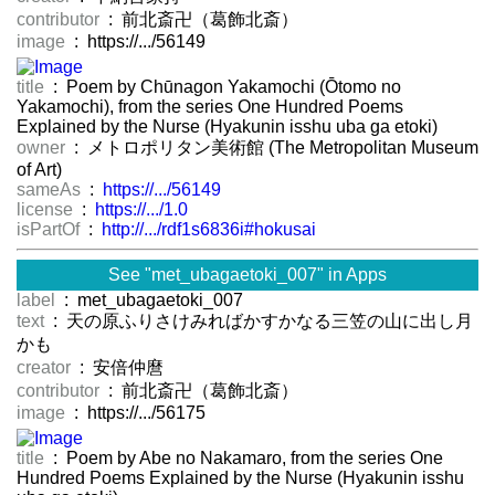
contributor
: 前北斎卍（葛飾北斎）
image
: https://.../56149
title
: Poem by Chūnagon Yakamochi (Ōtomo no
Yakamochi), from the series One Hundred Poems
Explained by the Nurse (Hyakunin isshu uba ga etoki)
owner
: メトロポリタン美術館 (The Metropolitan Museum
of Art)
sameAs
:
https://.../56149
license
:
https://.../1.0
isPartOf
:
http://.../rdf1s6836i#hokusai
See "met_ubagaetoki_007" in Apps
label
: met_ubagaetoki_007
text
: 天の原ふりさけみればかすかなる三笠の山に出し月
かも
creator
: 安倍仲麿
contributor
: 前北斎卍（葛飾北斎）
image
: https://.../56175
title
: Poem by Abe no Nakamaro, from the series One
Hundred Poems Explained by the Nurse (Hyakunin isshu