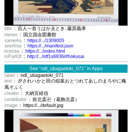
title
: 百人一首うはかゑとき. 藤原義孝
owner
: 国立国会図書館
sameAs
:
https://.../1309005
seeAlso
:
https://.../manifest.json
license
:
https://.../index.html
isPartOf
:
http://.../rdf1s6836i#hokusai
See "ndl_ubagaetoki_071" in Apps
label
: ndl_ubagaetoki_071
text
: 夕されハかと田の稲葉おとつれてあしのまろやに穐
風そふく
creator
: 大納言経信
contributor
: 前北斎卍（葛飾北斎）
image
: https://.../default.jpg