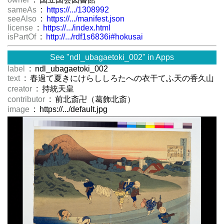
sameAs
:
https://.../1308992
seeAlso
:
https://.../manifest.json
license
:
https://.../index.html
isPartOf
:
http://.../rdf1s6836i#hokusai
See "ndl_ubagaetoki_002" in Apps
label
: ndl_ubagaetoki_002
text
: 春過て夏きにけらししろたへの衣干てふ天の香久山
creator
: 持統天皇
contributor
: 前北斎卍（葛飾北斎）
image
: https://.../default.jpg