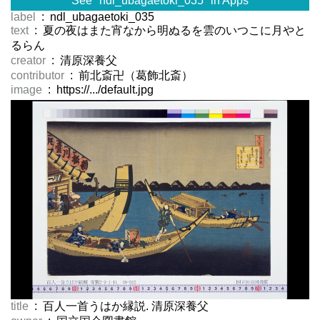
See "ndl_ubagaetoki_035" in Apps
label
: ndl_ubagaetoki_035
text
: 夏の夜はまた宵なから明ぬるを雲のいつこに月やと
るらん
creator
: 清原深養父
contributor
: 前北斎卍（葛飾北斎）
image
: https://.../default.jpg
title
: 百人一首うはか縁説. 清原深養父