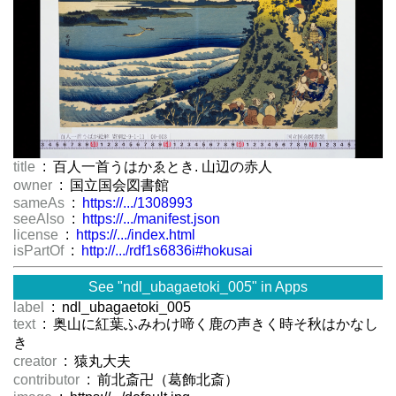
title
: 百人一首うはかゑとき. 山辺の赤人
owner
: 国立国会図書館
sameAs
:
https://.../1308993
seeAlso
:
https://.../manifest.json
license
:
https://.../index.html
isPartOf
:
http://.../rdf1s6836i#hokusai
See "ndl_ubagaetoki_005" in Apps
label
: ndl_ubagaetoki_005
text
: 奥山に紅葉ふみわけ啼く鹿の声きく時そ秋はかなし
き
creator
: 猿丸大夫
contributor
: 前北斎卍（葛飾北斎）