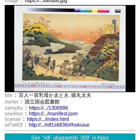
image
: https://.../default.jpg
title
: 百人一首乳母かゑとき. 猿丸太夫
owner
: 国立国会図書館
sameAs
:
https://.../1308996
seeAlso
:
https://.../manifest.json
license
:
https://.../index.html
isPartOf
:
http://.../rdf1s6836i#hokusai
See "ndl_ubagaetoki_009" in Apps