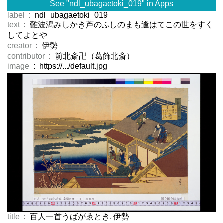
See "ndl_ubagaetoki_019" in Apps
label
: ndl_ubagaetoki_019
text
: 難波潟みしかき芦のふしのまも逢はてこの世をすく
してよとや
creator
: 伊勢
contributor
: 前北斎卍（葛飾北斎）
image
: https://.../default.jpg
title
: 百人一首うばがゑとき. 伊勢