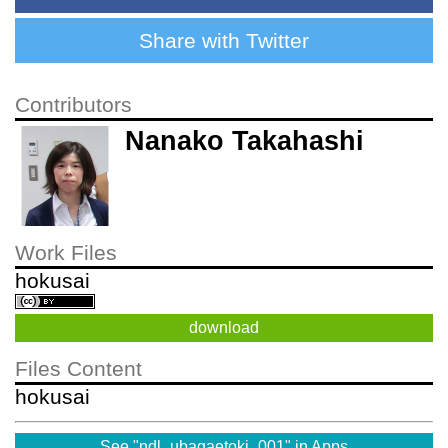
Share with Twitter
Contributors
Nanako Takahashi
Work Files
hokusai
download
Files Content
hokusai
See "ndl_ubagaetoki_001" in Apps