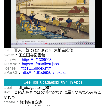
title
: 百人一首うはかゑとき. 大納言経信
owner
: 国立国会図書館
sameAs
:
https://.../1309003
seeAlso
:
https://.../manifest.json
license
:
https://.../index.html
isPartOf
:
http://.../rdf1s6836i#hokusai
See "ndl_ubagaetoki_097" in Apps
label
: ndl_ubagaetoki_097
text
: こぬ人をまつほの浦の夕なきに屋くやも塩のみもこ
かれつゝ
creator
: 権中納言定家