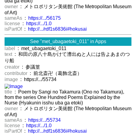
uba ga etoki)
owner
: メトロポリタン美術館 (The Metropolitan Museum
of Art)
sameAs
:
https://.../56175
license
:
https://.../1.0
isPartOf
:
http://.../rdf1s6836i#hokusai
See "met_ubagaetoki_011" in Apps
label
: met_ubagaetoki_011
text
: 和田の原八十島かけて漕出ぬと人には告よあまのつ
り船
creator
: 参議篁
contributor
: 前北斎卍（葛飾北斎）
image
: https://.../55734
title
: Poem by Sangi no Takamura (Ono no Takamura),
from the series One Hundred Poems Explained by the
Nurse (Hyakunin isshu uba ga etoki)
owner
: メトロポリタン美術館 (The Metropolitan Museum
of Art)
sameAs
:
https://.../55734
license
:
https://.../1.0
isPartOf
:
http://.../rdf1s6836i#hokusai