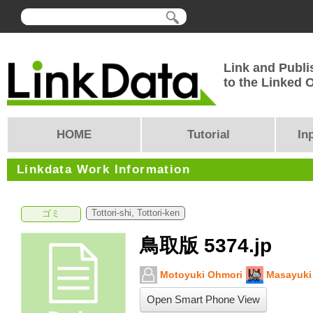
Link and Publi
to the Linked
HOME
Tutorial
In
Linkdata Work Information
Tottori-shi, Tottori-ken
ゴミ
鳥取版 5374.jp
Motoyuki Ohmori
Masayuki
Open Smart Phone View