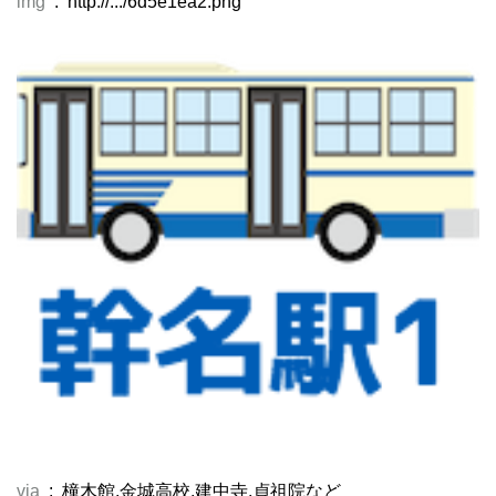
img
: http://.../6d5e1ea2.png
via
: 橦木館,金城高校,建中寺,貞祖院など