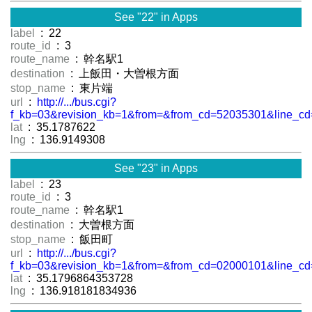
See "22" in Apps
label
: 22
route_id
: 3
route_name
: 幹名駅1
destination
: 上飯田・大曽根方面
stop_name
: 東片端
url
:
http://.../bus.cgi?
f_kb=03&revision_kb=1&from=&from_cd=52035301&line_cd
lat
: 35.1787622
lng
: 136.9149308
See "23" in Apps
label
: 23
route_id
: 3
route_name
: 幹名駅1
destination
: 大曽根方面
stop_name
: 飯田町
url
:
http://.../bus.cgi?
f_kb=03&revision_kb=1&from=&from_cd=02000101&line_cd
lat
: 35.1796864353728
lng
: 136.918181834936