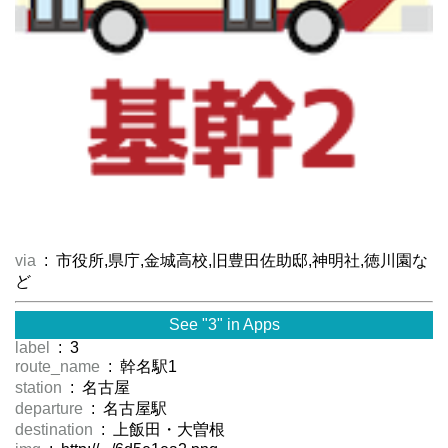
via
: 市役所,県庁,金城高校,旧豊田佐助邸,神明社,徳川園な
ど
See "3" in Apps
label
: 3
route_name
: 幹名駅1
station
: 名古屋
departure
: 名古屋駅
destination
: 上飯田・大曽根