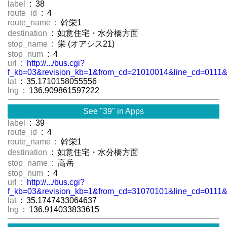
label
: 38
route_id
: 4
route_name
: 幹栄1
destination
: 如意住宅・水分橋方面
stop_name
: 栄 (オアシス21)
stop_num
: 4
url
:
http://.../bus.cgi?
f_kb=03&revision_kb=1&from_cd=21010014&line_cd=0111&
lat
: 35.1710158055556
lng
: 136.909861597222
See "39" in Apps
label
: 39
route_id
: 4
route_name
: 幹栄1
destination
: 如意住宅・水分橋方面
stop_name
: 高岳
stop_num
: 4
url
:
http://.../bus.cgi?
f_kb=03&revision_kb=1&from_cd=31070101&line_cd=0111&
lat
: 35.1747433064637
lng
: 136.914033833615