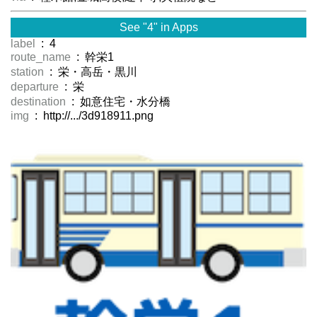
See "4" in Apps
label
: 4
route_name
: 幹栄1
station
: 栄・高岳・黒川
departure
: 栄
destination
: 如意住宅・水分橋
img
: http://.../3d918911.png