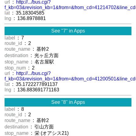
url
:
http://.../bus.cgi?
f_kb=03&revision_kb=1&from=&from_cd=41214702&line_cd
lat
: 35.18304585
lng
: 136.8978881
See "7" in Apps
label
: 7
route_id
: 2
route_name
: 基幹2
destination
: 光ヶ丘方面
stop_name
: 名古屋駅
stop_num
: 2
url
:
http://.../bus.cgi?
f_kb=03&revision_kb=1&from=&from_cd=41200501&line_cd
lat
: 35.1722277891137
lng
: 136.883691771163
See "8" in Apps
label
: 8
route_id
: 2
route_name
: 基幹2
destination
: 引山方面
stop_name
: 栄 (オアシス21)