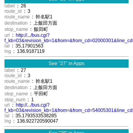
label
: 26
route_id
: 3
route_name
: 幹名駅1
destination
: 上飯田方面
stop_name
: 飯田町
url
:
http://.../bus.cgi?
f_kb=03&revision_kb=1&from=&from_cd=02000301&line_cd
lat
: 35.17901563
lng
: 136.9187119
See "27" in Apps
label
: 27
route_id
: 3
route_name
: 幹名駅1
destination
: 上飯田方面
stop_name
: 平田町
stop_num
: 1
url
:
http://.../bus.cgi?
f_kb=03&revision_kb=1&from=&from_cd=54005301&line_cd
lat
: 35.1793533538285
lng
: 136.922720590047