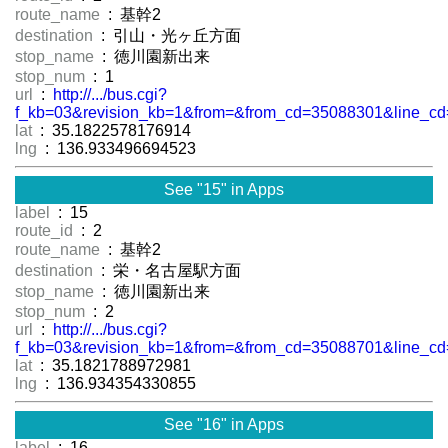
route_name
: 基幹2
destination
: 引山・光ヶ丘方面
stop_name
: 徳川園新出来
stop_num
: 1
url
:
http://.../bus.cgi?
f_kb=03&revision_kb=1&from=&from_cd=35088301&line_cd
lat
: 35.1822578176914
lng
: 136.933496694523
See "15" in Apps
label
: 15
route_id
: 2
route_name
: 基幹2
destination
: 栄・名古屋駅方面
stop_name
: 徳川園新出来
stop_num
: 2
url
:
http://.../bus.cgi?
f_kb=03&revision_kb=1&from=&from_cd=35088701&line_cd
lat
: 35.1821788972981
lng
: 136.934354330855
See "16" in Apps
label
: 16