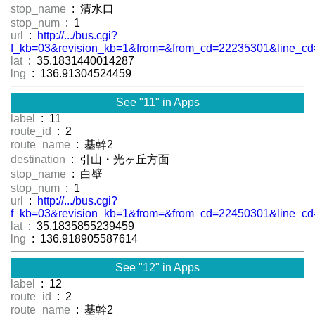
stop_name
: 清水口
stop_num
: 1
url
:
http://.../bus.cgi?
f_kb=03&revision_kb=1&from=&from_cd=22235301&line_cd
lat
: 35.1831440014287
lng
: 136.91304524459
See "11" in Apps
label
: 11
route_id
: 2
route_name
: 基幹2
destination
: 引山・光ヶ丘方面
stop_name
: 白壁
stop_num
: 1
url
:
http://.../bus.cgi?
f_kb=03&revision_kb=1&from=&from_cd=22450301&line_cd
lat
: 35.1835855239459
lng
: 136.918905587614
See "12" in Apps
label
: 12
route_id
: 2
route_name
: 基幹2