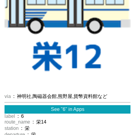
via
: 神明社,陶磁器会館,熊野屋,貨幣資料館など
See "6" in Apps
label
: 6
route_name
: 栄14
station
: 栄
departure
: 栄