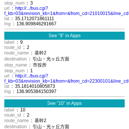
stop_num
: 3
url
:
http://.../bus.cgi?
f_kb=03&revision_kb=1&from=&from_cd=21010015&line_cd
lat
: 35.1712071861111
lng
: 136.909846291667
See "9" in Apps
label
: 9
route_id
: 2
route_name
: 基幹2
destination
: 引山・光ヶ丘方面
stop_name
: 市役所
stop_num
: 1
url
:
http://.../bus.cgi?
f_kb=03&revision_kb=1&from=&from_cd=22300101&line_cd
lat
: 35.1814010805873
lng
: 136.905384150397
See "10" in Apps
label
: 10
route_id
: 2
route_name
: 基幹2
destination
: 引山・光ヶ丘方面