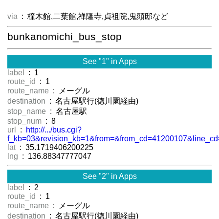
via
: 橦木館,二葉館,禅隆寺,貞祖院,鬼頭邸など
bunkanomichi_bus_stop
See "1" in Apps
label
: 1
route_id
: 1
route_name
: メーグル
destination
: 名古屋駅行(徳川園経由)
stop_name
: 名古屋駅
stop_num
: 8
url
:
http://.../bus.cgi?
f_kb=03&revision_kb=1&from=&from_cd=41200107&line_cd
lat
: 35.1719406200225
lng
: 136.88347777047
See "2" in Apps
label
: 2
route_id
: 1
route_name
: メーグル
destination
: 名古屋駅行(徳川園経由)