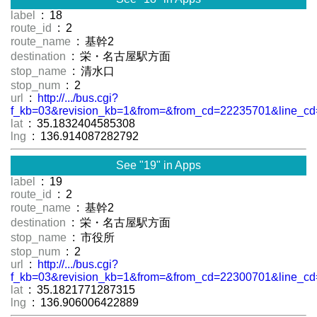
label
: 18
route_id
: 2
route_name
: 基幹2
destination
: 栄・名古屋駅方面
stop_name
: 清水口
stop_num
: 2
url
:
http://.../bus.cgi?
f_kb=03&revision_kb=1&from=&from_cd=22235701&line_cd
lat
: 35.1832404585308
lng
: 136.914087282792
See "19" in Apps
label
: 19
route_id
: 2
route_name
: 基幹2
destination
: 栄・名古屋駅方面
stop_name
: 市役所
stop_num
: 2
url
:
http://.../bus.cgi?
f_kb=03&revision_kb=1&from=&from_cd=22300701&line_cd
lat
: 35.1821771287315
lng
: 136.906006422889