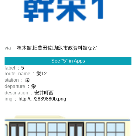
via
: 橦木館,旧豊田佐助邸,市政資料館など
See "5" in Apps
label
: 5
route_name
: 栄12
station
: 栄
departure
: 栄
destination
: 安井町西
img
: http://.../2839880b.png