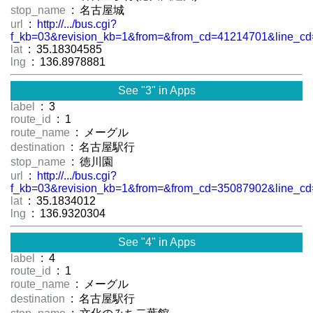
stop_name
: 名古屋城
url
:
http://.../bus.cgi?
f_kb=03&revision_kb=1&from=&from_cd=41214701&line_cd
lat
: 35.18304585
lng
: 136.8978881
See "3" in Apps
label
: 3
route_id
: 1
route_name
: メーグル
destination
: 名古屋駅行
stop_name
: 徳川園
url
:
http://.../bus.cgi?
f_kb=03&revision_kb=1&from=&from_cd=35087902&line_cd
lat
: 35.1834012
lng
: 136.9320304
See "4" in Apps
label
: 4
route_id
: 1
route_name
: メーグル
destination
: 名古屋駅行