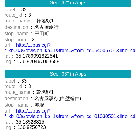
See "32" in Apps
label
: 32
route_id
: 3
route_name
: 幹名駅1
destination
: 名古屋駅行
stop_name
: 平田町
stop_num
: 2
url
:
http://.../bus.cgi?
f_kb=03&revision_kb=1&from=&from_cd=54005701&line_cd
lat
: 35.1789991622541
lng
: 136.920467063689
See "33" in Apps
label
: 33
route_id
: 3
route_name
: 幹名駅1
destination
: 名古屋駅行(白壁経由)
stop_name
: 赤塚
url
:
http://.../bus.cgi?
f_kb=03&revision_kb=1&from=&from_cd=01030501&line_cd
lat
: 35.18528815
lng
: 136.9256723