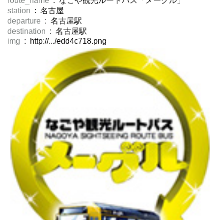
route_name
: なごや観光ルートバス「メーグル」
station
: 名古屋
departure
: 名古屋駅
destination
: 名古屋駅
img
: http://.../edd4c718.png