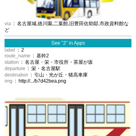
via
: 名古屋城,徳川園,二葉館,旧豊田佐助邸,市政資料館な
ど
See "2" in Apps
label
: 2
route_name
: 基幹2
station
: 名古屋・栄・市役所・茶屋が坂
departure
: 栄・名古屋駅
destination
: 引山・光が丘・猪高車庫
img
: http://.../b7d42bea.png