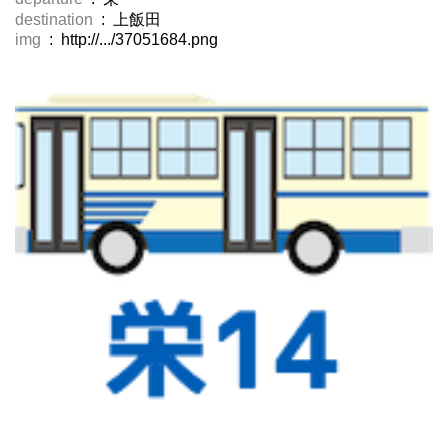
destination
: 上飯田
img
: http://.../37051684.png