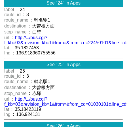
See "24" in Apps
label
: 24
route_id
: 3
route_name
: 幹名駅1
destination
: 大曽根方面
stop_name
: 白壁
url
:
http://.../bus.cgi?
f_kb=03&revision_kb=1&from=&from_cd=22450101&line_cd
lat
: 35.1827453
lng
: 136.918960755556
See "25" in Apps
label
: 25
route_id
: 3
route_name
: 幹名駅1
destination
: 大曽根方面
stop_name
: 赤塚
url
:
http://.../bus.cgi?
f_kb=03&revision_kb=1&from=&from_cd=01030101&line_cd
lat
: 35.18423119
lng
: 136.924131
See "26" in Apps