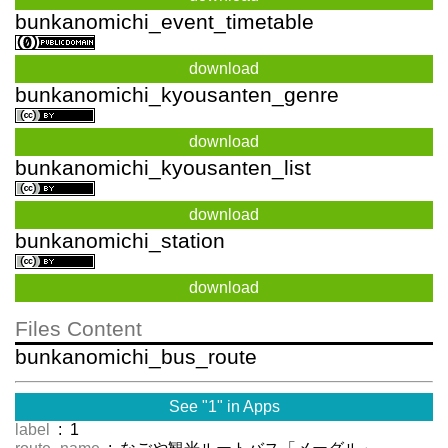
bunkanomichi_event_timetable
download
bunkanomichi_kyousanten_genre
download
bunkanomichi_kyousanten_list
download
bunkanomichi_station
download
Files Content
bunkanomichi_bus_route
See "1" in Apps
label
: 1