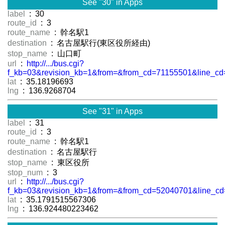
See "30" in Apps
label
: 30
route_id
: 3
route_name
: 幹名駅1
destination
: 名古屋駅行(東区役所経由)
stop_name
: 山口町
url
:
http://.../bus.cgi?
f_kb=03&revision_kb=1&from=&from_cd=71155501&line_cd
lat
: 35.18196693
lng
: 136.9268704
See "31" in Apps
label
: 31
route_id
: 3
route_name
: 幹名駅1
destination
: 名古屋駅行
stop_name
: 東区役所
stop_num
: 3
url
:
http://.../bus.cgi?
f_kb=03&revision_kb=1&from=&from_cd=52040701&line_cd
lat
: 35.1791515567306
lng
: 136.924480223462