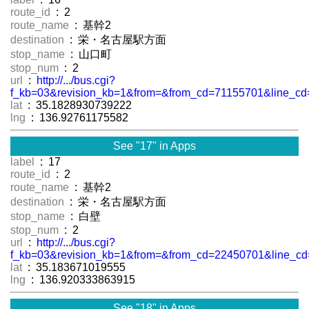
route_id
: 2
route_name
: 基幹2
destination
: 栄・名古屋駅方面
stop_name
: 山口町
stop_num
: 2
url
:
http://.../bus.cgi?
f_kb=03&revision_kb=1&from=&from_cd=71155701&line_cd
lat
: 35.1828930739222
lng
: 136.92761175582
See "17" in Apps
label
: 17
route_id
: 2
route_name
: 基幹2
destination
: 栄・名古屋駅方面
stop_name
: 白壁
stop_num
: 2
url
:
http://.../bus.cgi?
f_kb=03&revision_kb=1&from=&from_cd=22450701&line_cd
lat
: 35.183671019555
lng
: 136.920333863915
See "18" in Apps