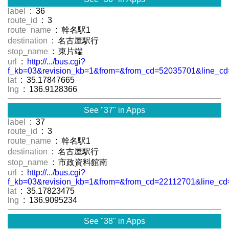
label
: 36
route_id
: 3
route_name
: 幹名駅1
destination
: 名古屋駅行
stop_name
: 東片端
url
:
http://.../bus.cgi?
f_kb=03&revision_kb=1&from=&from_cd=52035701&line_cd
lat
: 35.17847665
lng
: 136.9128366
See "37" in Apps
label
: 37
route_id
: 3
route_name
: 幹名駅1
destination
: 名古屋駅行
stop_name
: 市政資料館南
url
:
http://.../bus.cgi?
f_kb=03&revision_kb=1&from=&from_cd=22112701&line_cd
lat
: 35.17823475
lng
: 136.9095234
See "38" in Apps