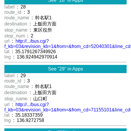
See "28" in Apps
label
: 28
route_id
: 3
route_name
: 幹名駅1
destination
: 上飯田方面
stop_name
: 東区役所
stop_num
: 2
url
:
http://.../bus.cgi?
f_kb=03&revision_kb=1&from=&from_cd=52040301&line_cd
lat
: 35.1791267349926
lng
: 136.924942970914
See "29" in Apps
label
: 29
route_id
: 3
route_name
: 幹名駅1
destination
: 上飯田方面
stop_name
: 山口町
url
:
http://.../bus.cgi?
f_kb=03&revision_kb=1&from=&from_cd=71155101&line_cd
lat
: 35.18337359
lng
: 136.9272758