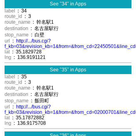
See "34" in Apps
label
: 34
route_id
: 3
route_name
: 幹名駅1
destination
: 名古屋駅行
stop_name
: 白壁
url
:
http://.../bus.cgi?
f_kb=03&revision_kb=1&from=&from_cd=22450501&line_cd
lat
: 35.1829728
lng
: 136.9191121
See "35" in Apps
label
: 35
route_id
: 3
route_name
: 幹名駅1
destination
: 名古屋駅行
stop_name
: 飯田町
url
:
http://.../bus.cgi?
f_kb=03&revision_kb=1&from=&from_cd=02000701&line_cd
lat
: 35.17872882
lng
: 136.9175708
See "36" in Apps