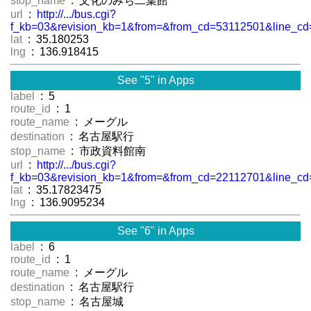
stop_name
: 文化のみち二葉館
url
:
http://.../bus.cgi?
f_kb=03&revision_kb=1&from=&from_cd=53112501&line_cd
lat
: 35.180253
lng
: 136.918415
See "5" in Apps
label
: 5
route_id
: 1
route_name
: メーグル
destination
: 名古屋駅行
stop_name
: 市政資料館南
url
:
http://.../bus.cgi?
f_kb=03&revision_kb=1&from=&from_cd=22112701&line_cd
lat
: 35.17823475
lng
: 136.9095234
See "6" in Apps
label
: 6
route_id
: 1
route_name
: メーグル
destination
: 名古屋駅行
stop_name
: 名古屋城