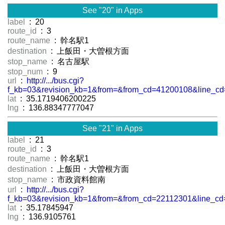
See "20" in Apps
label
: 20
route_id
: 3
route_name
: 幹名駅1
destination
: 上飯田・大曽根方面
stop_name
: 名古屋駅
stop_num
: 9
url
:
http://.../bus.cgi?
f_kb=03&revision_kb=1&from=&from_cd=41200108&line_cd
lat
: 35.1719406200225
lng
: 136.88347777047
See "21" in Apps
label
: 21
route_id
: 3
route_name
: 幹名駅1
destination
: 上飯田・大曽根方面
stop_name
: 市政資料館南
url
:
http://.../bus.cgi?
f_kb=03&revision_kb=1&from=&from_cd=22112301&line_cd
lat
: 35.17845947
lng
: 136.9105761