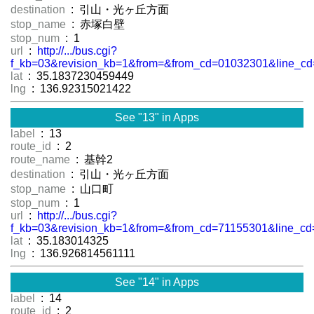
destination
: 引山・光ヶ丘方面
stop_name
: 赤塚白壁
stop_num
: 1
url
:
http://.../bus.cgi?
f_kb=03&revision_kb=1&from=&from_cd=01032301&line_cd
lat
: 35.1837230459449
lng
: 136.92315021422
See "13" in Apps
label
: 13
route_id
: 2
route_name
: 基幹2
destination
: 引山・光ヶ丘方面
stop_name
: 山口町
stop_num
: 1
url
:
http://.../bus.cgi?
f_kb=03&revision_kb=1&from=&from_cd=71155301&line_cd
lat
: 35.183014325
lng
: 136.926814561111
See "14" in Apps
label
: 14
route_id
: 2