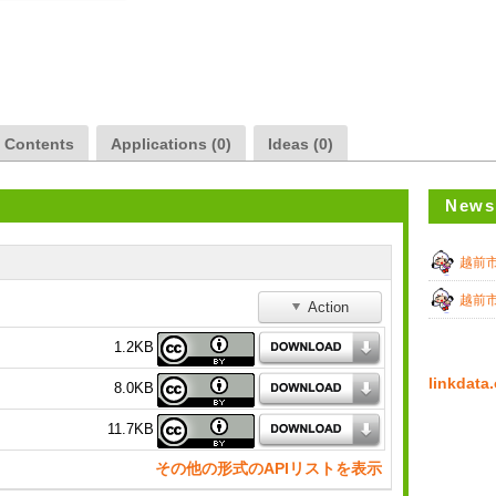
a Contents
Applications (0)
Ideas (0)
News
越前
越前
Action
1.2KB
linkda
8.0KB
11.7KB
その他の形式のAPIリストを表示