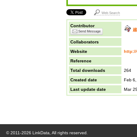
Web Search
Contributor
越
Send Message
Collaborators
Website
http:/
Reference
Total downloads
264
Created date
Feb 6,
Last update date
Mar 29
© 2011-
2026
LinkData, All rights reserved.