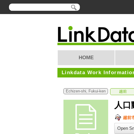
HOME
Linkdata Work Informatio
Echizen-shi, Fukui-ken
越前
人口
越前
Open Sm