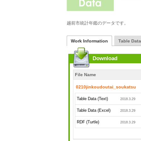
越前市統計年鑑のデータです。
Work Information
Table Dat
Download
File Name
0210jinkoudoutai_soukatsu
Table Data (Text)
2018.3.29
Table Data (Excel)
2018.3.29
RDF (Turtle)
2018.3.29