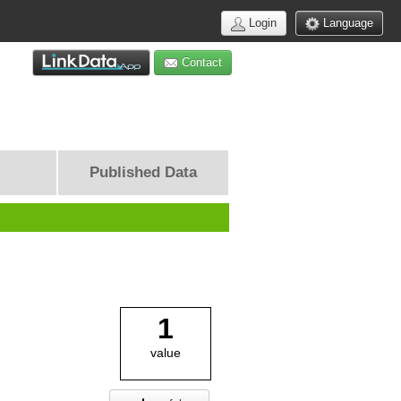
Login
Language
Contact
Published Data
1
value