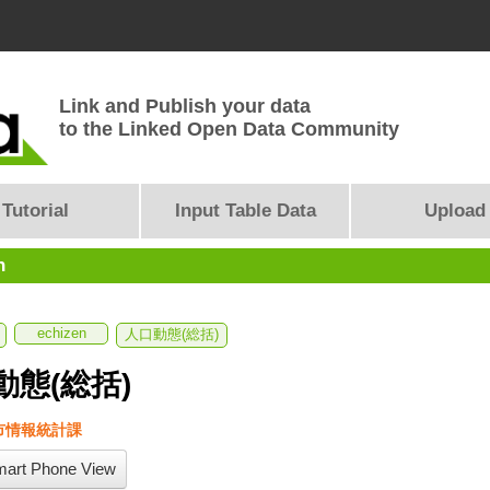
Link and Publish your data
to the Linked Open Data Community
Tutorial
Input Table Data
Upload
n
echizen
人口動態(総括)
動態(総括)
市情報統計課
art Phone View