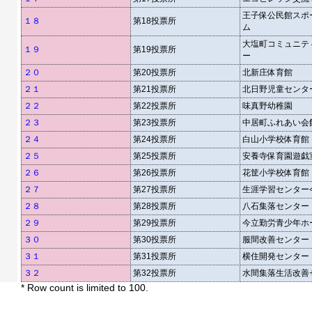
王子保公民館スポ
１８
第18投票所
ム
大塩町コミュニテ
１９
第19投票所
ー
２０
第20投票所
北新庄体育館
２１
第21投票所
北日野児童センタ
２２
第22投票所
味真野幼稚園
２３
第23投票所
中居町ふれあい会
２４
第24投票所
白山小学校体育館
２５
第25投票所
安養寺保育園遊戯
２６
第26投票所
花筐小学校体育館
２７
第27投票所
生涯学習センター
２８
第28投票所
八石集落センター
２９
第29投票所
今立勤労青少年ホ
３０
第30投票所
服間改善センター
３１
第31投票所
横住開発センター
３２
第32投票所
水間集落生活改善
* Row count is limited to 100.