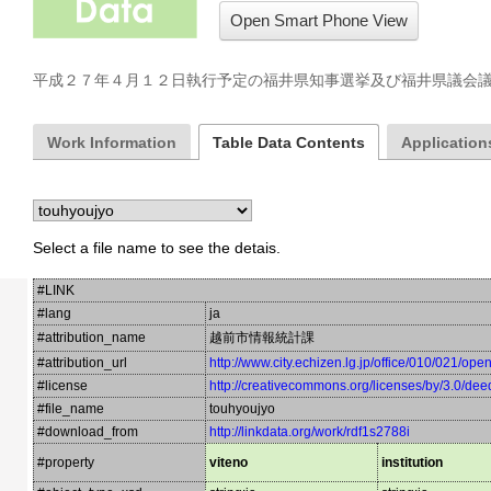
Open Smart Phone View
平成２７年４月１２日執行予定の福井県知事選挙及び福井県議会
Work Information
Table Data Contents
Applications
Select a file name to see the detais.
#LINK
#lang
ja
#attribution_name
越前市情報統計課
#attribution_url
http://www.city.echizen.lg.jp/office/010/021/op
#license
http://creativecommons.org/licenses/by/3.0/dee
#file_name
touhyoujyo
#download_from
http://linkdata.org/work/rdf1s2788i
#property
viteno
institution