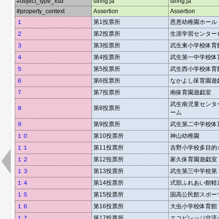
#object_type_xsd
string:ja
string:ja
#property_context
Assertion
Assertion
１
第1投票所
恩恵幼稚園ホール
２
第2投票所
生涯学習センター
３
第3投票所
武生東小学校体育
４
第4投票所
武生第一中学校体
５
第5投票所
武生西小学校体育
６
第6投票所
なかよし保育園遊
７
第7投票所
南保育園遊戯室
武生南児童センター
８
第8投票所
ーム
９
第9投票所
武生第二中学校体
１０
第10投票所
神山幼稚園
１１
第11投票所
吉野小学校多目的
１２
第12投票所
家久保育園遊戯室
１３
第13投票所
武生第三中学校第
１４
第14投票所
式部ふれあい館軽
１５
第15投票所
国高公民館スポー
１６
第16投票所
大虫小学校体育館
１７
第17投票所
エコビレッジ交流