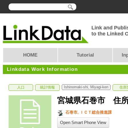
Link and Publi
to the Linked
HOME
Tutorial
In
Linkdata Work Information
Ishinomaki-shi, Miyagi-ken
人口
統計情報
住所
宮城県石巻市 住
石巻市, ＩＣＴ総合推進課
Open Smart Phone View