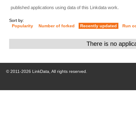
published applications using data of this Linkdata work.
Sort by:
Popularity
Number of forked
Recently updated
Run c
There is no applic
© 2011-
2026
LinkData, All rights reserved.