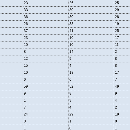
23
26
25
33
30
29
36
30
28
26
33
19
37
41
25
23
10
17
10
10
11
8
14
2
12
9
8
15
4
8
10
18
17
6
6
7
59
52
49
9
8
9
1
3
4
7
4
2
24
29
19
0
1
0
1
0
1