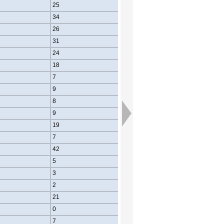
25
39
34
34
41
26
26
22
36
31
41
47
24
26
36
18
17
20
7
14
12
9
10
6
8
22
7
9
13
18
19
25
26
7
2
3
42
40
49
5
13
17
3
7
4
2
4
5
21
19
22
0
2
1
7
9
1