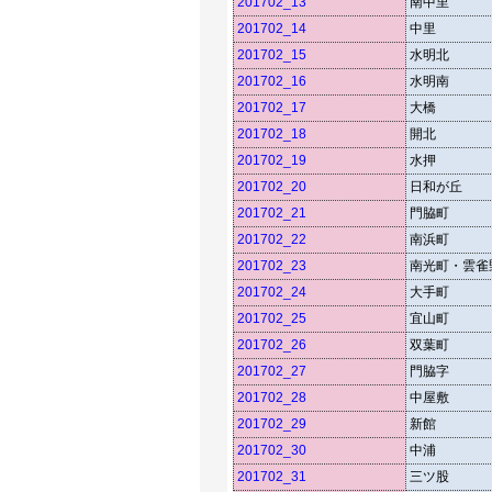
201702_13
南中里
201702_14
中里
201702_15
水明北
201702_16
水明南
201702_17
大橋
201702_18
開北
201702_19
水押
201702_20
日和が丘
201702_21
門脇町
201702_22
南浜町
201702_23
南光町・雲雀
201702_24
大手町
201702_25
宜山町
201702_26
双葉町
201702_27
門脇字
201702_28
中屋敷
201702_29
新館
201702_30
中浦
201702_31
三ツ股