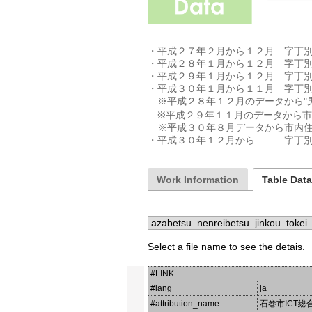
・平成２７年２月から１２月　字丁別
・平成２８年１月から１２月　字丁別
・平成２９年１月から１２月　字丁別
・平成３０年１月から１１月　字丁別
　※平成２８年１２月のデータから"男
　※平成２９年１１月のデータから市
　※平成３０年８月データから市内住
・平成３０年１２月から　　　字丁
Work Information
Table Dat
Select a file name to see the detais.
#LINK
#lang
ja
#attribution_name
石巻市ICT総