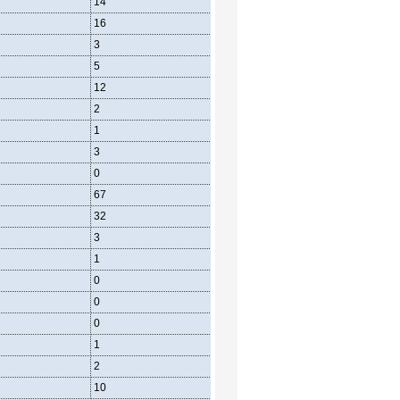
14
18
16
16
17
13
3
2
5
5
6
4
12
11
7
2
6
3
1
5
5
3
2
2
0
0
0
67
38
33
32
55
41
3
3
1
1
6
5
0
4
3
0
1
2
0
4
6
1
0
0
2
0
0
10
13
8