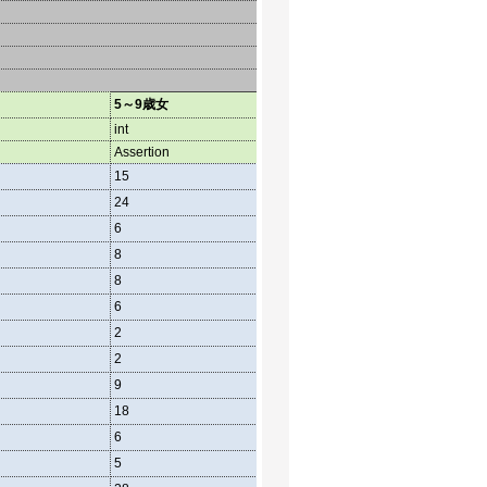
5～9歳女
10～14歳男
10～
int
int
int
Assertion
Assertion
Asser
15
17
15
24
43
34
6
4
1
8
12
13
8
18
9
6
3
3
2
3
1
2
3
4
9
10
7
18
33
28
6
9
12
5
12
10