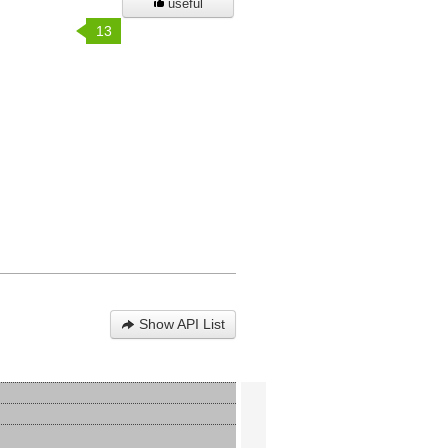
useful
13
Show API List