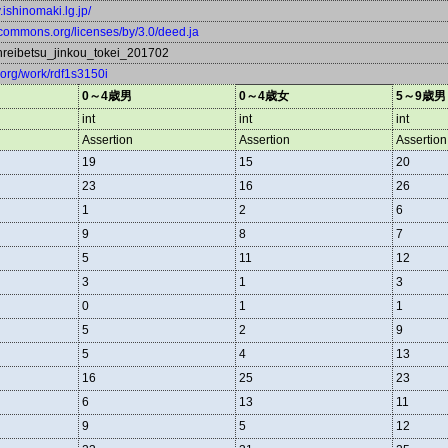
y.ishinomaki.lg.jp/
vecommons.org/licenses/by/3.0/deed.ja
reibetsu_jinkou_tokei_201702
a.org/work/rdf1s3150i
0～4歳男
0～4歳女
5～9歳男
int
int
int
Assertion
Assertion
Assertion
19
15
20
23
16
26
1
2
6
9
8
7
5
11
12
3
1
3
0
1
1
5
2
9
5
4
13
16
25
23
6
13
11
9
5
12