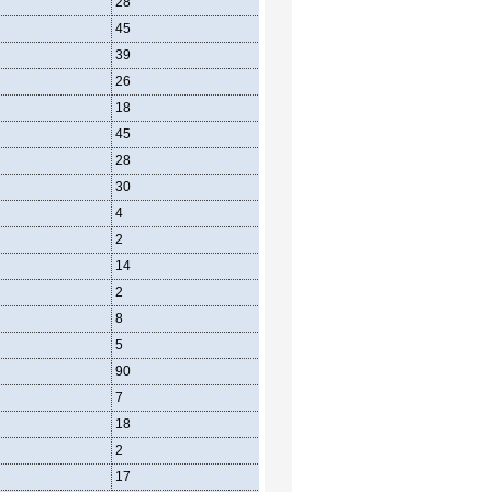
28
26
27
45
60
68
39
39
48
26
40
22
18
27
20
45
48
43
28
39
40
30
30
37
4
11
15
2
3
5
14
18
13
2
2
7
8
11
14
5
7
5
90
94
95
7
11
8
18
20
28
2
0
5
17
15
15