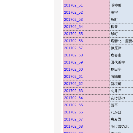
201702_51
明神町
201702_52
湊字
201702_53
魚町
201702_54
松並
201702_55
緑町
201702_56
鹿妻北・鹿妻
201702_57
伊原津
201702_58
鹿妻南
201702_59
田代浜字
201702_60
蛇田字
201702_61
向陽町
201702_62
新境町
201702_63
丸井戸
201702_64
あけぼの
201702_65
茜平
201702_66
わかば
201702_67
恵み野
201702_68
あけぼの北