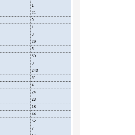
1
3
0
21
39
35
0
0
0
1
3
7
3
3
4
29
33
38
5
7
10
59
50
39
0
0
0
243
272
260
51
61
68
4
6
5
24
34
37
23
32
29
18
20
20
44
50
54
52
86
54
7
10
11