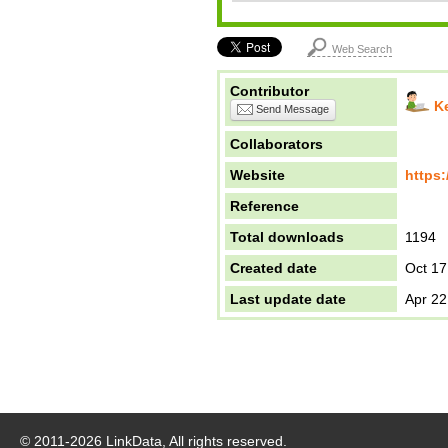
Web Search
Contributor
K
Send Message
Collaborators
Website
https:
Reference
Total downloads
1194
Created date
Oct 17
Last update date
Apr 22
© 2011-
2026
LinkData, All rights reserved.