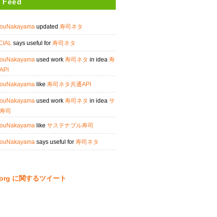
 Feed
arouNakayama
updated
寿司ネタ
OCIAL
says useful for
寿司ネタ
arouNakayama
used work
寿司ネタ
in idea
寿
PI
arouNakayama
like
寿司ネタ共通API
arouNakayama
used work
寿司ネタ
in idea
サ
寿司
arouNakayama
like
サステナブル寿司
arouNakayama
says useful for
寿司ネタ
ta.org に関するツイート