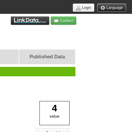
Login
Language
Contact
Published Data
4
value