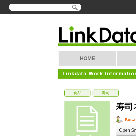
HOME
Linkdata Work Informatio
食品
寿司
寿司
Keit
Open Sm