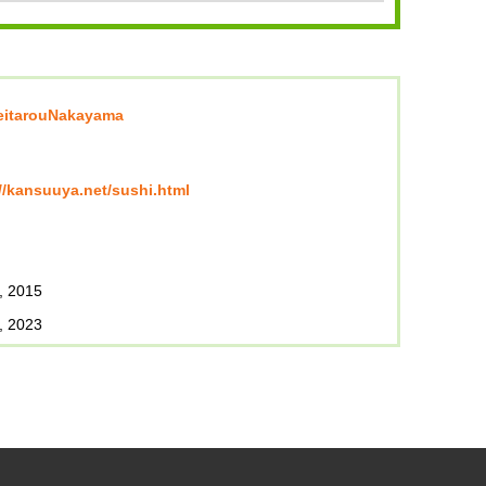
eitarouNakayama
//kansuuya.net/sushi.html
, 2015
, 2023