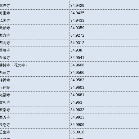
本浄寺
34.9429
海宝寺
34.9435
仏国寺
34.9433
天然寺
34.9359
西方寺
34.9272
西向寺
34.9312
善峰寺
34.938
金蔵寺
34.9541
勝持寺（花の寺）
34.9606
西蓮寺
34.9566
浄禅寺
34.9583
行住院
34.9603
光福寺
34.9681
實相寺
34.963
安楽寺
34.9832
西芳寺
34.9923
長恩寺
34.9909
壬生寺
35.0016