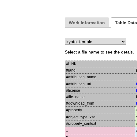
Work Information
Table Dat
Select a file name to see the detais.
#LINK
#lang
#attribution_name
#attribution_url
#license
#file_name
#download_from
#property
#object_type_xsd
#property_context
1