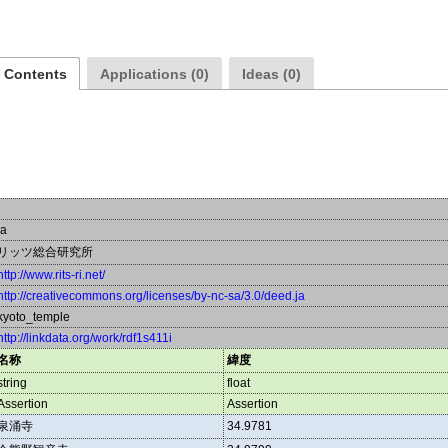
a Contents
Applications (0)
Ideas (0)
ja
リッツ総合研究所
http://www.rits-ri.net/
http://creativecommons.org/licenses/by-nc-sa/3.0/deed.ja
kyoto_temple
http://linkdata.org/work/rdf1s411i
名称
緯度
string
float
Assertion
Assertion
泉涌寺
34.9781