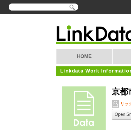
HOME
Linkdata Work Informatio
京都
リッ
Open Sm