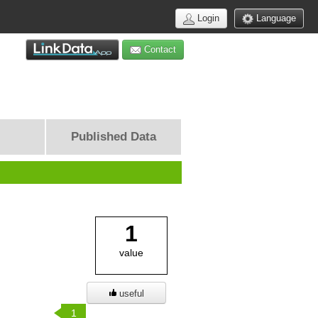
Login
Language
Contact
Published Data
1
value
useful
1