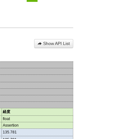
Show API List
経度
float
Assertion
135.781