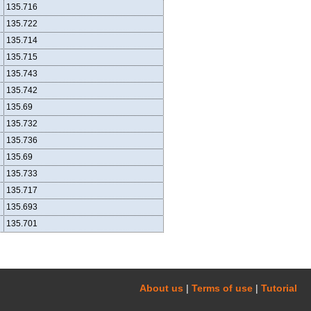
135.716
135.722
135.714
135.715
135.743
135.742
135.69
135.732
135.736
135.69
135.733
135.717
135.693
135.701
About us
|
Terms of use
|
Tutorial