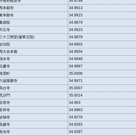
今熊野観音寺
34.9799
西本願寺
34.9913
東本願寺
34.9915
養源院
34.9879
方広寺
34.9923
三十三間堂(蓮華王院)
34.9879
妙法院
34.9903
西大谷本廟
34.9934
清水寺
34.9948
元慶寺
34.9887
堆雲軒
35.0006
六波羅蜜寺
34.9971
高台寺
35.0007
毘沙門
35.0014
宝塔寺
34.963
安祥寺
34.9963
妙福寺
34.9278
長建寺
34.9283
長光寺
34.9287