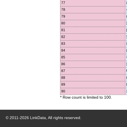
77
78
79
80
81
82
83
84
85
86
87
88
89
90
* Row count is limited to 100.
© 2011-
2026
LinkData, All rights reserved.