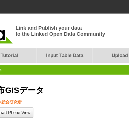
Link and Publish your data
to the Linked Open Data Community
Tutorial
Input Table Data
Upload
n
市GISデータ
ツ総合研究所
art Phone View