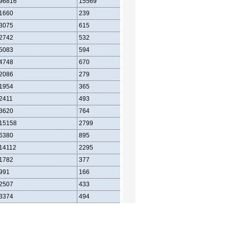
96816
15569
28710
1660
239
534
3075
615
1040
2742
532
878
5083
594
1530
4748
670
1282
2086
279
534
1954
365
470
2411
493
820
3620
764
958
15158
2799
4132
6380
895
1594
14112
2295
4560
1782
377
466
991
166
324
2507
433
806
3374
494
1158