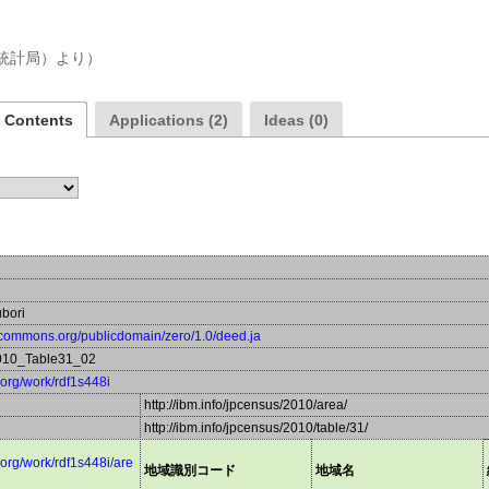
a Contents
Applications (2)
Ideas (0)
ubori
vecommons.org/publicdomain/zero/1.0/deed.ja
010_Table31_02
a.org/work/rdf1s448i
http://ibm.info/jpcensus/2010/area/
http://ibm.info/jpcensus/2010/table/31/
a.org/work/rdf1s448i/are
地域識別コード
地域名