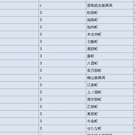
c
渡島総合振興局
3
松前町
3
福島町
3
知内町
3
木古内町
3
七飯町
3
鹿部町
3
森町
3
八雲町
3
長万部町
c
檜山振興局
3
江差町
3
上ノ国町
3
厚沢部町
3
乙部町
3
奥尻町
3
今金町
3
せたな町