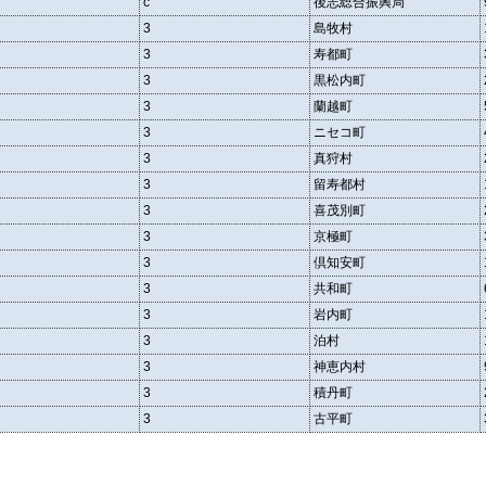
c
後志総合振興局
3
島牧村
3
寿都町
3
黒松内町
3
蘭越町
3
ニセコ町
3
真狩村
3
留寿都村
3
喜茂別町
3
京極町
3
倶知安町
3
共和町
3
岩内町
3
泊村
3
神恵内村
3
積丹町
3
古平町