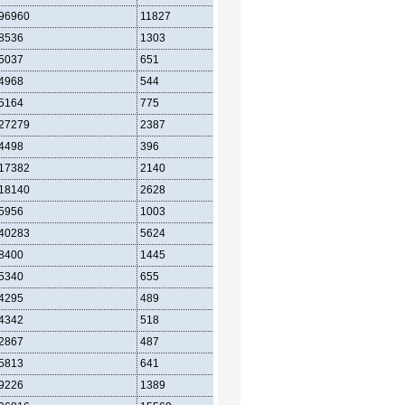
96960
11827
28200
8536
1303
3038
5037
651
1580
4968
544
1364
5164
775
1628
27279
2387
7754
4498
396
1146
17382
2140
4444
18140
2628
5056
5956
1003
2190
40283
5624
12842
8400
1445
2688
5340
655
1754
4295
489
1436
4342
518
1404
2867
487
1004
5813
641
1598
9226
1389
2958