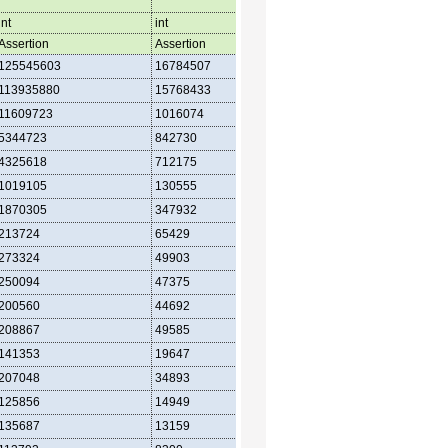
int
int
int
Assertion
Assertion
Assertion
125545603
16784507
28251680
113935880
15768433
25775802
11609723
1016074
2475878
5344723
842730
1535862
4325618
712175
1239436
1019105
130555
296426
1870305
347932
511198
213724
65429
60610
273324
49903
70502
250094
47375
67624
200560
44692
54120
208867
49585
57994
141353
19647
41442
207048
34893
59754
125856
14949
36790
135687
13159
36048