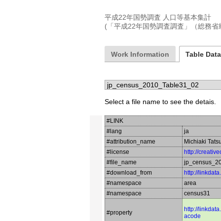
平成22年国勢調査 人口等基本集計

Work Information
Table Dat
Select a file name to see the detais.
#LINK
#lang
ja
#attribution_name
Michiaki Tats
#license
http://creati
#file_name
jp_census_2
#download_from
http://linkdat
#namespace
area
#namespace
census31
http://linkdat
#property
acode