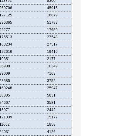
113792
8300
26314
269706
45915
81456
127125
18879
39570
336365
51783
104376
92277
17659
29786
176513
27548
54320
163234
27517
46890
122616
19416
36594
10351
2177
4150
86909
10349
24956
39009
7163
10506
23585
3752
7802
169248
25947
48474
38805
5831
11268
24667
3581
7464
15971
2442
5930
121339
15177
31190
11662
1858
4466
24031
4126
7810