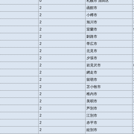
0
札幌市 清田区
2
函館市
2
小樽市
2
旭川市
2
室蘭市
2
釧路市
2
帯広市
2
北見市
2
夕張市
2
岩見沢市
2
網走市
2
留萌市
2
苫小牧市
2
稚内市
2
美唄市
2
芦別市
2
江別市
2
赤平市
2
紋別市