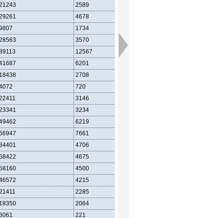
21243
2589
6582
29261
4678
8720
9807
1734
3664
28563
3570
7724
89113
12567
22182
41687
6201
13286
18438
2708
6080
4072
720
1524
22411
3146
7502
23341
3234
6424
49462
6219
16136
66947
7661
17034
34401
4706
10880
58422
4675
16070
58160
4500
15606
46572
4215
11816
21411
2285
5130
18350
2064
4444
3061
221
686