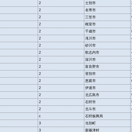
2
士別市
2
名寄市
2
三笠市
2
根室市
2
千歳市
2
滝川市
2
砂川市
2
歌志内市
2
深川市
2
富良野市
2
登別市
2
恵庭市
2
伊達市
2
北広島市
2
石狩市
2
北斗市
c
石狩振興局
3
当別町
3
新篠津村