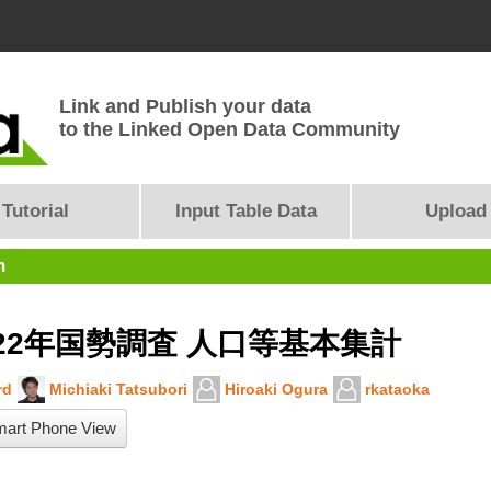
Link and Publish your data
to the Linked Open Data Community
Tutorial
Input Table Data
Upload
n
22年国勢調査 人口等基本集計
rd
Michiaki Tatsubori
Hiroaki Ogura
rkataoka
art Phone View