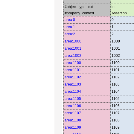
#object_type_xsd
int
#property_context
Assertion
area:0
0
area:1
1
area:2
2
area:1000
1000
area:1001
1001
area:1002
1002
area:1100
1100
area:1101
1101
area:1102
1102
area:1103
1103
area:1104
1104
area:1105
1105
area:1106
1106
area:1107
1107
area:1108
1108
area:1109
1109