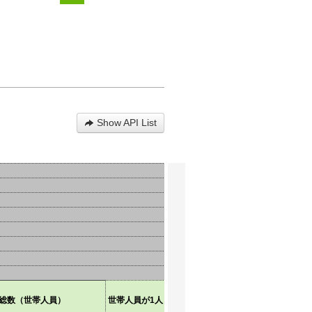
Show API List
総数（世帯人員）
世帯人員が1人
世帯人員が2人