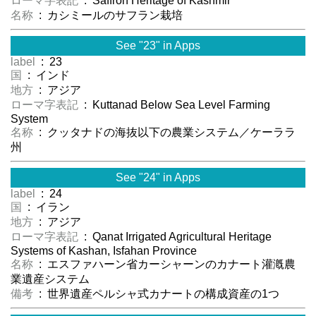
ローマ字表記
: Saffron Heritage of Kashmir
名称
: カシミールのサフラン栽培
See "23" in Apps
label
: 23
国
: インド
地方
: アジア
ローマ字表記
: Kuttanad Below Sea Level Farming
System
名称
: クッタナドの海抜以下の農業システム／ケーララ
州
See "24" in Apps
label
: 24
国
: イラン
地方
: アジア
ローマ字表記
: Qanat Irrigated Agricultural Heritage
Systems of Kashan, Isfahan Province
名称
: エスファハーン省カーシャーンのカナート灌漑農
業遺産システム
備考
: 世界遺産ペルシャ式カナートの構成資産の1つ