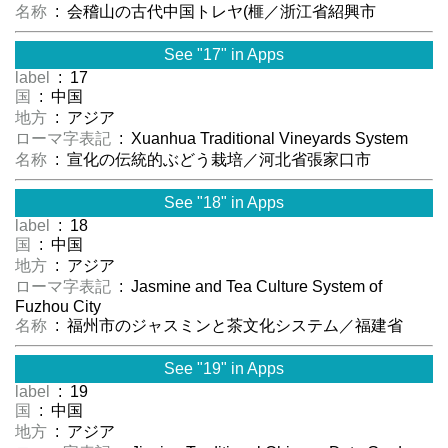
名称
: 会稽山の古代中国トレヤ(榧／浙江省紹興市
See "17" in Apps
label
: 17
国
: 中国
地方
: アジア
ローマ字表記
: Xuanhua Traditional Vineyards System
名称
: 宣化の伝統的ぶどう栽培／河北省張家口市
See "18" in Apps
label
: 18
国
: 中国
地方
: アジア
ローマ字表記
: Jasmine and Tea Culture System of
Fuzhou City
名称
: 福州市のジャスミンと茶文化システム／福建省
See "19" in Apps
label
: 19
国
: 中国
地方
: アジア