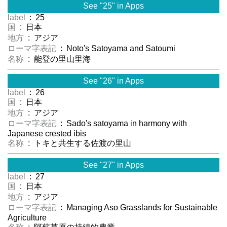
See "25" in Apps
label
: 25
国
: 日本
地方
: アジア
ローマ字表記
: Noto's Satoyama and Satoumi
名称
: 能登の里山里海
See "26" in Apps
label
: 26
国
: 日本
地方
: アジア
ローマ字表記
: Sado's satoyama in harmony with
Japanese crested ibis
名称
: トキと共生する佐渡の里山
See "27" in Apps
label
: 27
国
: 日本
地方
: アジア
ローマ字表記
: Managing Aso Grasslands for Sustainable
Agriculture