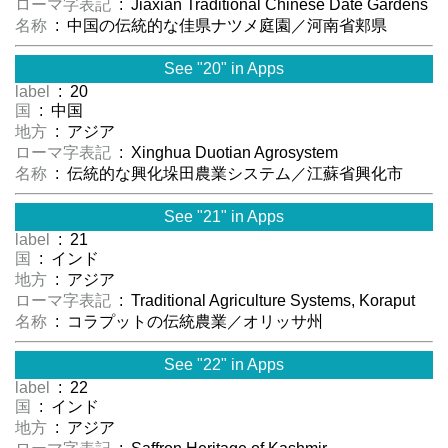
ローマ字表記
: Jiaxian Traditional Chinese Date Gardens
名称
: 中国の伝統的な佳県ナツメ庭園／河南省郏県
See "20" in Apps
label
: 20
国
: 中国
地方
: アジア
ローマ字表記
: Xinghua Duotian Agrosystem
名称
: 伝統的な興化垛田農業システム／江蘇省興化市
See "21" in Apps
label
: 21
国
: インド
地方
: アジア
ローマ字表記
: Traditional Agriculture Systems, Koraput
名称
: コラプットの伝統農業／オリッサ州
See "22" in Apps
label
: 22
国
: インド
地方
: アジア