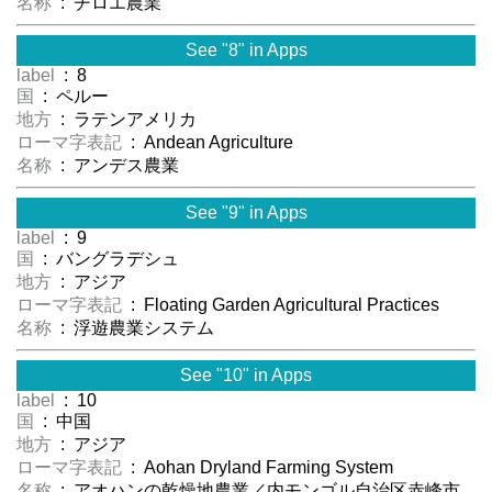
名称
: チロエ農業
See "8" in Apps
label
: 8
国
: ペルー
地方
: ラテンアメリカ
ローマ字表記
: Andean Agriculture
名称
: アンデス農業
See "9" in Apps
label
: 9
国
: バングラデシュ
地方
: アジア
ローマ字表記
: Floating Garden Agricultural Practices
名称
: 浮遊農業システム
See "10" in Apps
label
: 10
国
: 中国
地方
: アジア
ローマ字表記
: Aohan Dryland Farming System
名称
: アオハンの乾燥地農業／内モンゴル自治区赤峰市