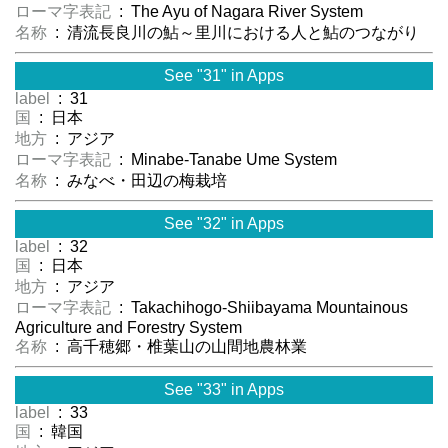
ローマ字表記
: The Ayu of Nagara River System
名称
: 清流長良川の鮎～里川における人と鮎のつながり
See "31" in Apps
label
: 31
国
: 日本
地方
: アジア
ローマ字表記
: Minabe-Tanabe Ume System
名称
: みなべ・田辺の梅栽培
See "32" in Apps
label
: 32
国
: 日本
地方
: アジア
ローマ字表記
: Takachihogo-Shiibayama Mountainous
Agriculture and Forestry System
名称
: 高千穂郷・椎葉山の山間地農林業
See "33" in Apps
label
: 33
国
: 韓国