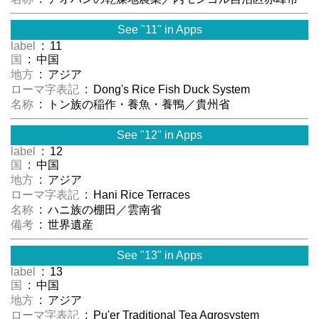
See "11" in Apps
label
: 11
国
: 中国
地方
: アジア
ローマ字表記
: Dong's Rice Fish Duck System
名称
: トン族の稲作・養魚・養鴨／貴州省
See "12" in Apps
label
: 12
国
: 中国
地方
: アジア
ローマ字表記
: Hani Rice Terraces
名称
: ハニ族の棚田／雲南省
備考
: 世界遺産
See "13" in Apps
label
: 13
国
: 中国
地方
: アジア
ローマ字表記
: Pu'er Traditional Tea Agrosystem