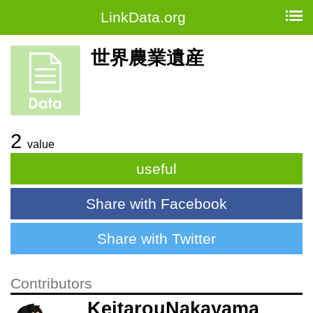
LinkData.org
世界農業遺産
2
value
useful
Share with Facebook
Share with Twitter
Contributors
KeitarouNakayama