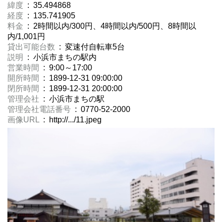
緯度
: 35.494868
経度
: 135.741905
料金
: 2時間以内/300円、4時間以内/500円、8時間以
内/1,001円
貸出可能台数
: 変速付自転車5台
説明
: 小浜市まちの駅内
営業時間
: 9:00～17:00
開所時間
: 1899-12-31 09:00:00
閉所時間
: 1899-12-31 20:00:00
管理会社
: 小浜市まちの駅
管理会社電話番号
: 0770-52-2000
画像URL
: http://.../11.jpeg