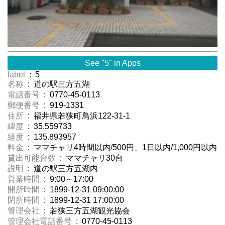
See "5" in Apps
label
: 5
名称
: 道の駅三方五湖
電話番号
: 0770-45-0113
郵便番号
: 919-1331
住所
: 福井県若狭町鳥浜122-31-1
緯度
: 35.559733
経度
: 135.893957
料金
: ママチャリ4時間以内/500円、1日以内/1,000円以内
貸出可能台数
: ママチャリ30台
説明
: 道の駅三方五湖内
営業時間
: 9:00～17:00
開所時間
: 1899-12-31 09:00:00
閉所時間
: 1899-12-31 17:00:00
管理会社
: 若狭三方五湖観光協会
管理会社電話番号
: 0770-45-0113