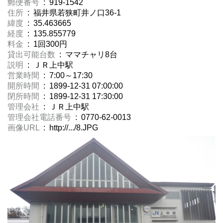
郵便番号
: 919-1542
住所
: 福井県若狭町井ノ口36-1
緯度
: 35.463665
経度
: 135.855779
料金
: 1回300円
貸出可能台数
: ママチャリ8台
説明
: ＪＲ上中駅
営業時間
: 7:00～17:30
開所時間
: 1899-12-31 07:00:00
閉所時間
: 1899-12-31 17:30:00
管理会社
: ＪＲ上中駅
管理会社電話番号
: 0770-62-0013
画像URL
: http://.../8.JPG