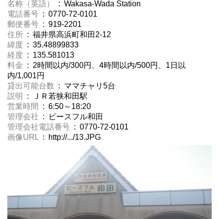
名称（英語）
: Wakasa-Wada Station
電話番号
: 0770-72-0101
郵便番号
: 919-2201
住所
: 福井県高浜町和田2-12
緯度
: 35.48899833
経度
: 135.581013
料金
: 2時間以内/300円、4時間以内/500円、1日以
内/1,001円
貸出可能台数
: ママチャリ5台
説明
: ＪＲ若狭和田駅
営業時間
: 6:50～18:20
管理会社
: ピースフル和田
管理会社電話番号
: 0770-72-0101
画像URL
: http://.../13.JPG