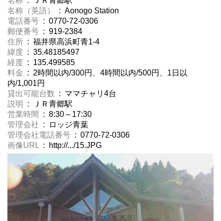
名称
: ＪＲ青郷駅
名称（英語）
: Aonogo Station
電話番号
: 0770-72-0306
郵便番号
: 919-2384
住所
: 福井県高浜町青1-4
緯度
: 35.48185497
経度
: 135.499585
料金
: 2時間以内/300円、4時間以内/500円、1日以
内/1,001円
貸出可能台数
: ママチャリ4台
説明
: ＪＲ青郷駅
営業時間
: 8:30～17:30
管理会社
: ロッジ青葉
管理会社電話番号
: 0770-72-0306
画像URL
: http://.../15.JPG