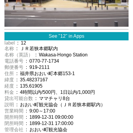
See "12" in Apps
label
: 12
名称
: ＪＲ若狭本郷駅内
名称（英語）
: Wakasa-Hongo Station
電話番号
: 0770-77-1734
郵便番号
: 919-2111
住所
: 福井県おおい町本郷153-1
緯度
: 35.48237167
経度
: 135.61905
料金
: 4時間以内/500円、1日以内/1,000円
貸出可能台数
: ママチャリ8台
説明
: おおい町観光協会（ＪＲ若狭本郷駅内）
営業時間
: 9:00～17:00
開所時間
: 1899-12-31 09:00:00
閉所時間
: 1899-12-31 17:00:00
管理会社
: おおい町観光協会