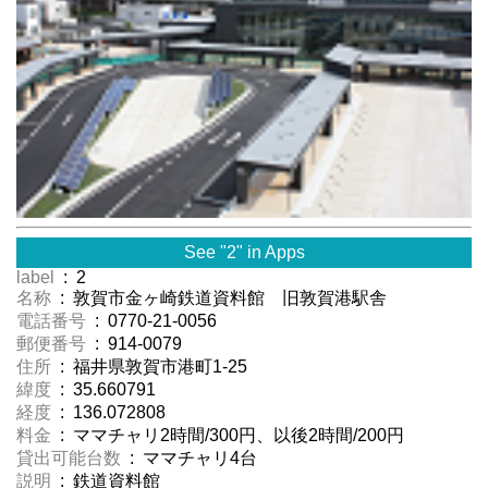
See "2" in Apps
label
: 2
名称
: 敦賀市金ヶ崎鉄道資料館 旧敦賀港駅舎
電話番号
: 0770-21-0056
郵便番号
: 914-0079
住所
: 福井県敦賀市港町1-25
緯度
: 35.660791
経度
: 136.072808
料金
: ママチャリ2時間/300円、以後2時間/200円
貸出可能台数
: ママチャリ4台
説明
: 鉄道資料館