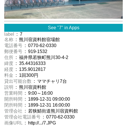
See "7" in Apps
label
: 7
名称
: 熊川宿資料館宿場館
電話番号
: 0770-62-0330
郵便番号
: 919-1532
住所
: 福井県若狭町熊川30-4-2
緯度
: 35.44316333
経度
: 135.9012817
料金
: 1回300円
貸出可能台数
: ママチャリ7台
説明
: 熊川宿資料館
営業時間
: 9:00～16:00
開所時間
: 1899-12-31 09:00:00
閉所時間
: 1899-12-31 16:00:00
管理会社
: 若狭鯖街道熊川宿資料館
管理会社電話番号
: 0770-62-0330
画像URL
: http://.../7.JPG