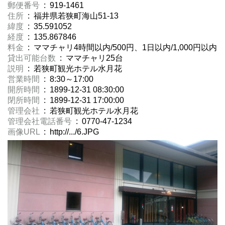
郵便番号
: 919-1461
住所
: 福井県若狭町海山51-13
緯度
: 35.591052
経度
: 135.867846
料金
: ママチャリ4時間以内/500円、1日以内/1,000円以内
貸出可能台数
: ママチャリ25台
説明
: 若狭町観光ホテル水月花
営業時間
: 8:30～17:00
開所時間
: 1899-12-31 08:30:00
閉所時間
: 1899-12-31 17:00:00
管理会社
: 若狭町観光ホテル水月花
管理会社電話番号
: 0770-47-1234
画像URL
: http://.../6.JPG