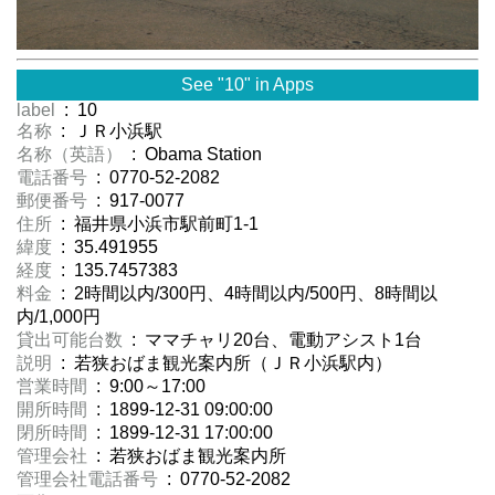
See "10" in Apps
label
: 10
名称
: ＪＲ小浜駅
名称（英語）
: Obama Station
電話番号
: 0770-52-2082
郵便番号
: 917-0077
住所
: 福井県小浜市駅前町1-1
緯度
: 35.491955
経度
: 135.7457383
料金
: 2時間以内/300円、4時間以内/500円、8時間以
内/1,000円
貸出可能台数
: ママチャリ20台、電動アシスト1台
説明
: 若狭おばま観光案内所（ＪＲ小浜駅内）
営業時間
: 9:00～17:00
開所時間
: 1899-12-31 09:00:00
閉所時間
: 1899-12-31 17:00:00
管理会社
: 若狭おばま観光案内所
管理会社電話番号
: 0770-52-2082