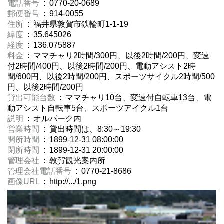
電話番号
: 0770-20-0689
郵便番号
: 914-0055
住所
: 福井県敦賀市鉄輪町1-1-19
緯度
: 35.645026
経度
: 136.075887
料金
: ママチャリ2時間/300円、以後2時間/200円、変速
付2時間/400円、以後2時間/200円、電動アシスト2時
間/600円、以後2時間/200円、スポーツサイクル2時間/500
円、以後2時間/200円
貸出可能台数
: ママチャリ10台、変速付自転車13台、電
動アシスト自転車5台、スポーツアイクル1台
説明
: オルパーク内
営業時間
: 貸出時間は、8:30～19:30
開所時間
: 1899-12-31 08:00:00
閉所時間
: 1899-12-31 20:00:00
管理会社
: 敦賀観光案内所
管理会社電話番号
: 0770-21-8686
画像URL
: http://.../1.png