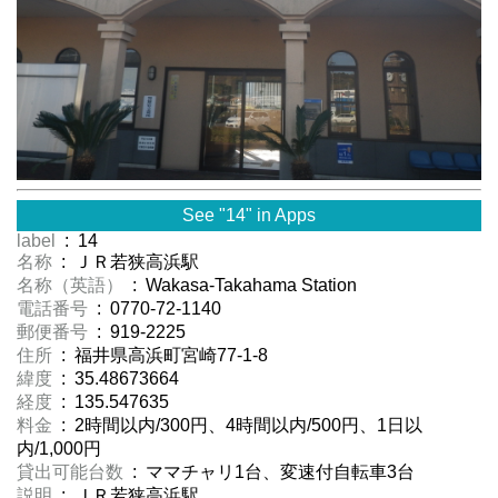
See "14" in Apps
label
: 14
名称
: ＪＲ若狭高浜駅
名称（英語）
: Wakasa-Takahama Station
電話番号
: 0770-72-1140
郵便番号
: 919-2225
住所
: 福井県高浜町宮崎77-1-8
緯度
: 35.48673664
経度
: 135.547635
料金
: 2時間以内/300円、4時間以内/500円、1日以
内/1,000円
貸出可能台数
: ママチャリ1台、変速付自転車3台
説明
: ＪＲ若狭高浜駅