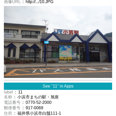
画像URL
: http://.../10.JPG
See "11" in Apps
label
: 11
名称
: 小浜市まちの駅・旭座
電話番号
: 0770-52-2000
郵便番号
: 917-0069
住所
: 福井県小浜市白鬚111-1