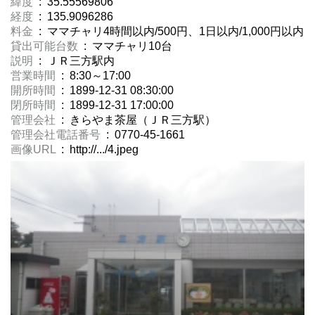
緯度
: 35.55569806
経度
: 135.9096286
料金
: ママチャリ4時間以内/500円、1日以内/1,000円以内
貸出可能台数
: ママチャリ10台
説明
: ＪＲ三方駅内
営業時間
: 8:30～17:00
開所時間
: 1899-12-31 08:30:00
閉所時間
: 1899-12-31 17:00:00
管理会社
: きらやま茶屋（ＪＲ三方駅）
管理会社電話番号
: 0770-45-1661
画像URL
: http://.../4.jpeg