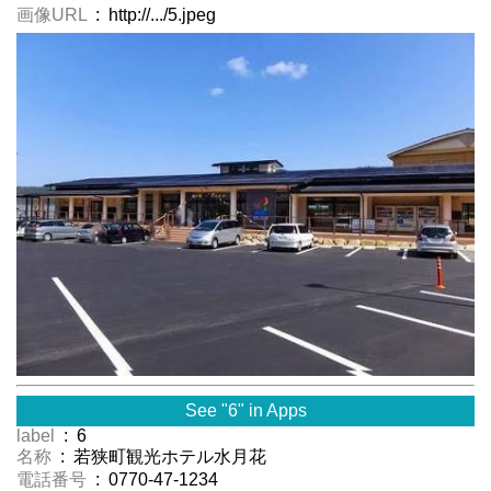
画像URL
: http://.../5.jpeg
See "6" in Apps
label
: 6
名称
: 若狭町観光ホテル水月花
電話番号
: 0770-47-1234