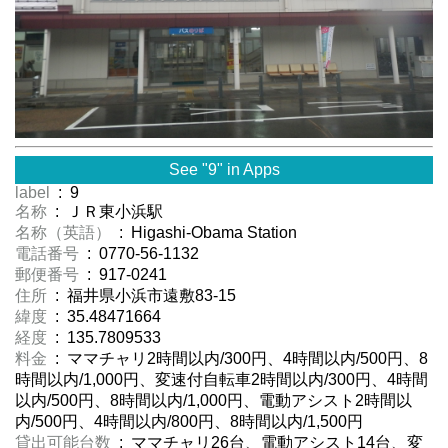
See "9" in Apps
label
: 9
名称
: ＪＲ東小浜駅
名称（英語）
: Higashi-Obama Station
電話番号
: 0770-56-1132
郵便番号
: 917-0241
住所
: 福井県小浜市遠敷83-15
緯度
: 35.48471664
経度
: 135.7809533
料金
: ママチャリ2時間以内/300円、4時間以内/500円、8
時間以内/1,000円、変速付自転車2時間以内/300円、4時間
以内/500円、8時間以内/1,000円、電動アシスト2時間以
内/500円、4時間以内/800円、8時間以内/1,500円
貸出可能台数
: ママチャリ26台、電動アシスト14台、変