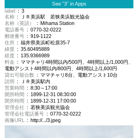
See "3" in Apps
label
: 3
名称
: ＪＲ美浜駅 若狭美浜観光協会
名称（英語）
: Mihama Station
電話番号
: 0770-32-0222
郵便番号
: 919-1122
住所
: 福井県美浜町松原35-7
緯度
: 35.60495889
経度
: 135.9366989
料金
: ママチャリ4時間以内/500円、4時間以上/1,000円、
電動アシスト4時間以内/800円、4時間以上/1,600円
貸出可能台数
: ママチャリ8台、電動アシスト10台
説明
: ＪＲ美浜駅内
営業時間
: 8:30～17:00
開所時間
: 1899-12-31 08:30:00
閉所時間
: 1899-12-31 17:00:00
管理会社
: 若狭美浜観光協会
管理会社電話番号
: 0770-32-0222
画像URL
: http://.../3.jpeg