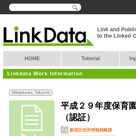
Link and Publi
to the Linked
HOME
Tutorial
In
Linkdata Work Information
Shinjuku-ku, Tokyo-to
平成２９年度保育
（認証）
新宿区役所情報戦略課