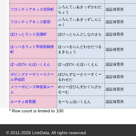
ふろんてぃあきっずかわだ
フロンティアキッズ河田町
認証保育所
ちょう
ふろんてぃあきっずしんじ
フロンティアキッズ新宿
認証保育所
ゅく
ぽけっとランド信濃町
ぽけっとらんどしなのまち
認証保育所
ほっぺるランド早稲田鶴巻
ほっぺるらんどわせだつる
認証保育所
町
まきちょう
ぽっぽのいえほいくえん
ぽっぽのいえほいくえん
認証保育所
ポピンズナーサリースクー
ぽぴんずなーさりーすくー
認証保育所
ル早稲田
るわせだ
メリーポピンズ神楽坂ルー
めりーぽぴんずかぐらざか
認証保育所
ム
るーむ
ルーチェ保育園
るーちぇほいくえん
認証保育所
* Row count is limited to 100.
© 2011-
2026
LinkData, All rights reserved.