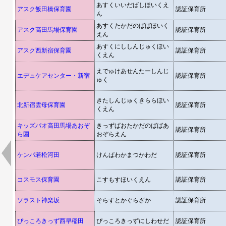
あすくいいだばしほいくえ
アスク飯田橋保育園
認証保育所
ん
あすくたかだのばばほいく
アスク高田馬場保育園
認証保育所
えん
あすくにししんじゅくほい
アスク西新宿保育園
認証保育所
くえん
えでゅけあせんたーしんじ
エデュケアセンター・新宿
認証保育所
ゅく
きたしんじゅくきららほい
北新宿雲母保育園
認証保育所
くえん
キッズパオ高田馬場あおぞ
きっずぱおたかだのばばあ
認証保育所
ら園
おぞらえん
ケンパ若松河田
けんぱわかまつかわだ
認証保育所
コスモス保育園
こすもすほいくえん
認証保育所
ソラスト神楽坂
そらすとかぐらざか
認証保育所
ぴっころきっず西早稲田
ぴっころきっずにしわせだ
認証保育所