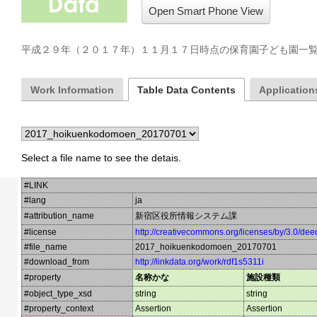
Open Smart Phone View
平成２９年（２０１７年）１１月１７日時点の保育園子ども園一
Work Information
Table Data Contents
Applications
Select a file name to see the detais.
#LINK
#lang
ja
#attribution_name
新宿区役所情報システム課
#license
http://creativecommons.org/licenses/by/3.0/dee
#file_name
2017_hoikuenkodomoen_20170701
#download_from
http://linkdata.org/work/rdf1s5311i
#property
名称かな
施設種類
#object_type_xsd
string
string
#property_context
Assertion
Assertion