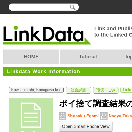
Link and Publi
to the Linked
HOME
Tutorial
In
Linkdata Work Information
Kawasaki-shi, Kanagawa-ken
Link
社会課題
環境 ごみ
ポイ捨て調査結果
Shusaku Egami
Naoya Taka
Open Smart Phone View