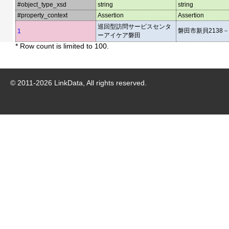
#object_type_xsd
string
string
#property_context
Assertion
Assertion
巡回型訪問サービスセンタ
磐田市新貝2138－
1
ーアイケア磐田
* Row count is limited to 100.
© 2011-
2026
LinkData, All rights reserved.