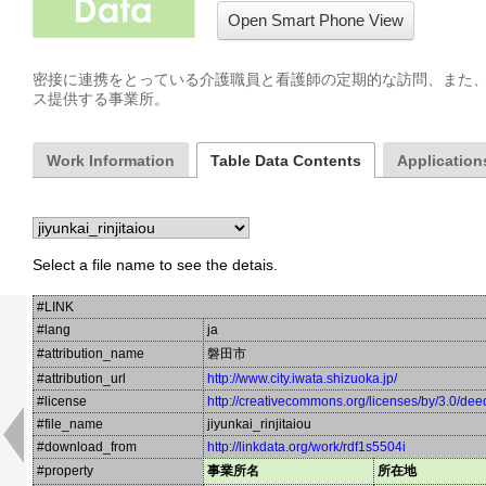
Open Smart Phone View
密接に連携をとっている介護職員と看護師の定期的な訪問、また
ス提供する事業所。
Work Information
Table Data Contents
Applications
Select a file name to see the detais.
#LINK
#lang
ja
#attribution_name
磐田市
#attribution_url
http://www.city.iwata.shizuoka.jp/
#license
http://creativecommons.org/licenses/by/3.0/dee
#file_name
jiyunkai_rinjitaiou
#download_from
http://linkdata.org/work/rdf1s5504i
#property
事業所名
所在地