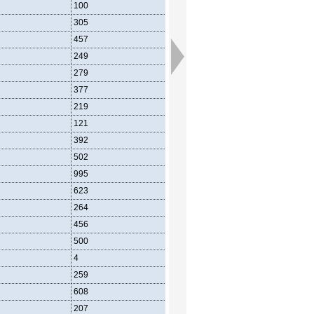
100
305
457
249
279
377
219
121
392
502
995
623
264
456
500
4
259
608
207