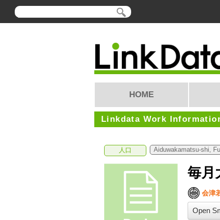
HOME
Linkdata Work Informatio
Aiduwakamatsu-shi, F
人口
毎月
会津
Open Sm