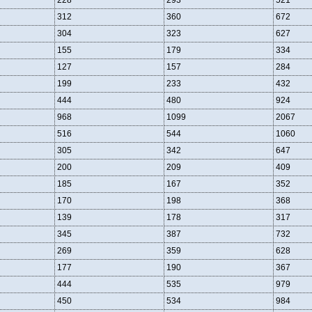
228
293
521
312
360
672
304
323
627
155
179
334
127
157
284
199
233
432
444
480
924
968
1099
2067
516
544
1060
305
342
647
200
209
409
185
167
352
170
198
368
139
178
317
345
387
732
269
359
628
177
190
367
444
535
979
450
534
984