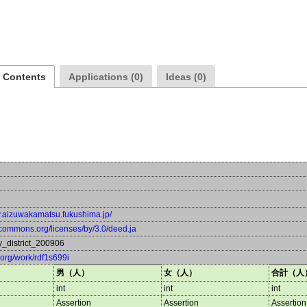
a Contents
Applications (0)
Ideas (0)
ty.aizuwakamatsu.fukushima.jp/
vecommons.org/licenses/by/3.0/deed.ja
y_district_200906
a.org/work/rdf1s699i
男（人）
女（人）
合計（人
int
int
int
Assertion
Assertion
Assertion