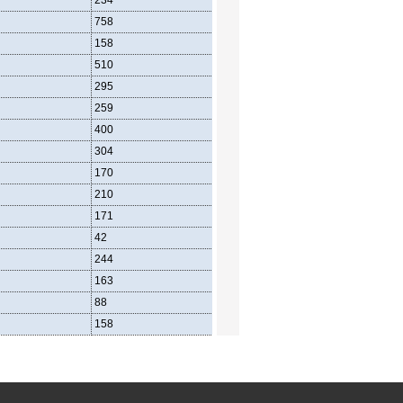
234
758
158
510
295
259
400
304
170
210
171
42
244
163
88
158