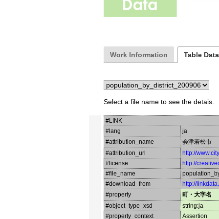
Work Information
Table Dat
Select a file name to see the detais.
#LINK
#lang
ja
#attribution_name
会津若松市
#attribution_url
http://www.ci
#license
http://creati
#file_name
population_b
#download_from
http://linkdat
#property
町・大字名
#object_type_xsd
string:ja
#property_context
Assertion