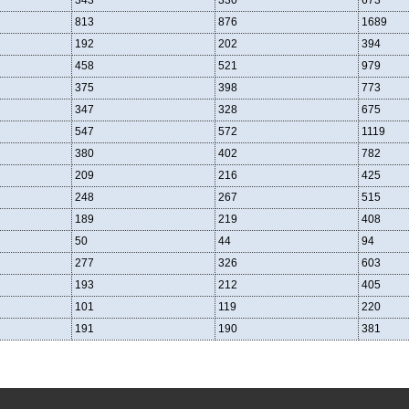
343
330
673
813
876
1689
192
202
394
458
521
979
375
398
773
347
328
675
547
572
1119
380
402
782
209
216
425
248
267
515
189
219
408
50
44
94
277
326
603
193
212
405
101
119
220
191
190
381