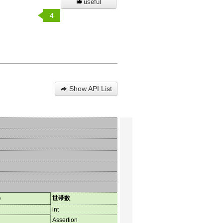
useful
4
Show API List
）
世帯数
int
Assertion