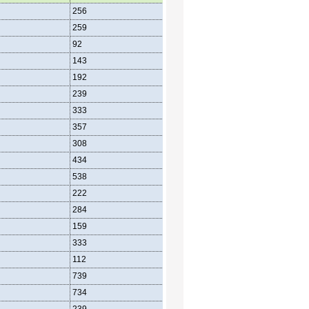
256
259
92
143
192
239
333
357
308
434
538
222
284
159
333
112
739
734