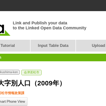
Link and Publish your data
to the Linked Open Data Community
Tutorial
Input Table Data
Upload
n
ukushima-ken
会津若松市
大字別人口（2009年）
若松市情報政策課
art Phone View