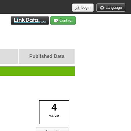
Login
Language
Contact
Published Data
4
value