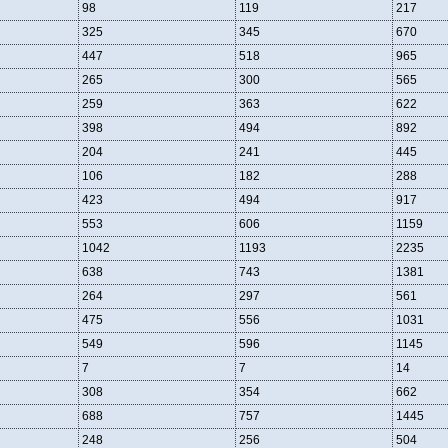
98
119
217
325
345
670
447
518
965
265
300
565
259
363
622
398
494
892
204
241
445
106
182
288
423
494
917
553
606
1159
1042
1193
2235
638
743
1381
264
297
561
475
556
1031
549
596
1145
7
7
14
308
354
662
688
757
1445
248
256
504