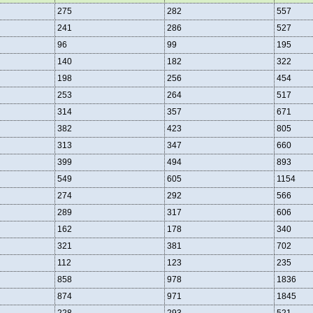
275
282
557
241
286
527
96
99
195
140
182
322
198
256
454
253
264
517
314
357
671
382
423
805
313
347
660
399
494
893
549
605
1154
274
292
566
289
317
606
162
178
340
321
381
702
112
123
235
858
978
1836
874
971
1845