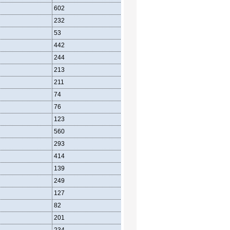
602
232
53
442
244
213
211
74
76
123
560
293
414
139
249
127
82
201