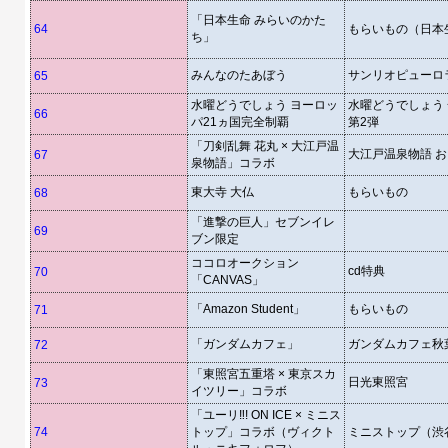
「日本生命 みらいのかた
64
もらいもの（日本
ち」
みんなのたあぼう
サンリオピューロ
65
水曜どうでしょう ヨーロッ
水曜どうでしょう
66
パ21ヵ国完全制覇
第2弾
「刀剣乱舞 花丸 × 大江戸温
大江戸温泉物語 
67
泉物語」コラボ
東大寺 大仏
もらいもの
68
「進撃の巨人」セブンイレ
69
ブン限定
ココロオークション
cd特典
70
「CANVAS」
「Amazon Student」
もらいもの
71
「ガンダムカフェ」
ガンダムカフェ秋
72
「東照宮五重塔 × 東京スカ
日光東照宮
73
イツリー」コラボ
「ユーリ‼︎! ON ICE × ミニス
74
トップ」コラボ（ヴィクト
ミニストップ（渋