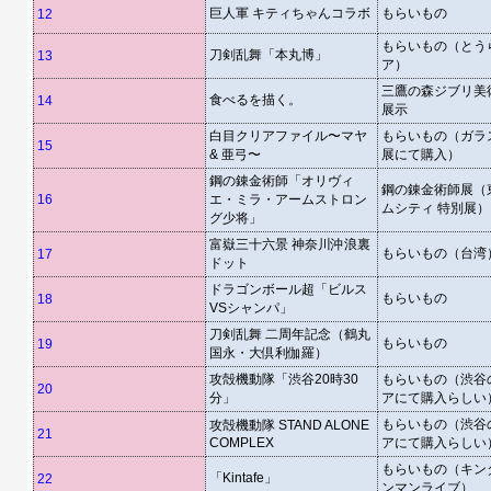
巨人軍 キティちゃんコラボ
もらいもの
12
もらいもの（とう
刀剣乱舞「本丸博」
13
ア）
三鷹の森ジブリ美
食べるを描く。
14
展示
白目クリアファイル〜マヤ
もらいもの（ガラ
15
& 亜弓〜
展にて購入）
鋼の錬金術師「オリヴィ
鋼の錬金術師展（
16
エ・ミラ・アームストロン
ムシティ 特別展）
グ少将」
富嶽三十六景 神奈川沖浪裏
もらいもの（台湾
17
ドット
ドラゴンボール超「ビルス
もらいもの
18
VSシャンパ」
刀剣乱舞 二周年記念（鶴丸
もらいもの
19
国永・大倶利伽羅）
攻殻機動隊「渋谷20時30
もらいもの（渋谷の
20
分」
アにて購入らしい
もらいもの（渋谷の
攻殻機動隊 STAND ALONE
21
COMPLEX
アにて購入らしい
もらいもの（キン
「Kintafe」
22
ンマンライブ）