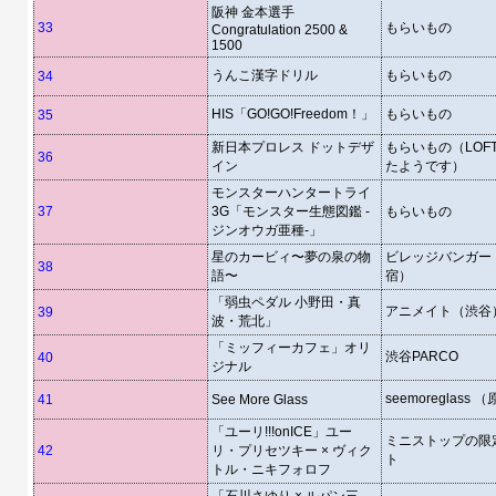
阪神 金本選手
33
もらいもの
Congratulation 2500 &
1500
うんこ漢字ドリル
もらいもの
34
HIS「GO!GO!Freedom！」
もらいもの
35
新日本プロレス ドットデザ
もらいもの（LOF
36
イン
たようです）
モンスターハンタートライ
37
3G「モンスター生態図鑑 -
もらいもの
ジンオウガ亜種-」
星のカービィ〜夢の泉の物
ビレッジバンガー
38
語〜
宿）
「弱虫ペダル 小野田・真
アニメイト（渋谷
39
波・荒北」
「ミッフィーカフェ」オリ
渋谷PARCO
40
ジナル
seemoreglass 
41
See More Glass
「ユーリ!!!onICE」ユー
ミニストップの限
42
リ・プリセツキー × ヴィク
ト
トル・ニキフォロフ