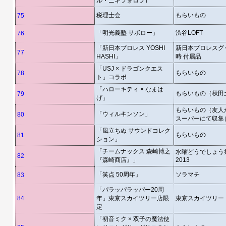
ル・ニキフォロフ）
税理士会
もらいもの
75
「明光義塾 サボロー」
渋谷LOFT
76
「新日本プロレス YOSHI
新日本プロレスグ
77
HASHI」
時 付属品
「USJ × ドラゴンクエス
もらいもの
78
ト」コラボ
「ハローキティ × なまは
もらいもの（秋田
79
げ」
もらいもの（友人
「ウィルキンソン」
80
スーパーにて収集
「風立ちぬ サウンドコレク
もらいもの
81
ション」
「チームナックス 森崎博之
水曜どうでしょう祭 
82
『森崎商店』」
2013
「笑点 50周年」
ソラマチ
83
「パラッパラッパー20周
84
年」東京スカイツリー店限
東京スカイツリー
定
「初音ミク × 双子の魔法使