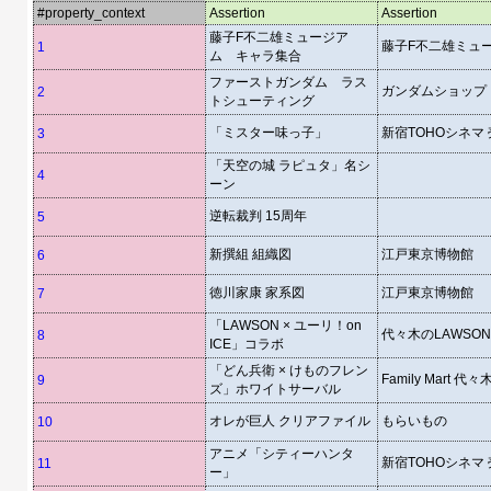
#property_context
Assertion
Assertion
藤子F不二雄ミュージア
藤子F不二雄ミュ
1
ム キャラ集合
ファーストガンダム ラス
ガンダムショップ
2
トシューティング
「ミスター味っ子」
新宿TOHOシネマ
3
「天空の城 ラピュタ」名シ
4
ーン
逆転裁判 15周年
5
新撰組 組織図
江戸東京博物館
6
徳川家康 家系図
江戸東京博物館
7
「LAWSON × ユーリ！on
代々木のLAWSON
8
ICE」コラボ
「どん兵衛 × けものフレン
Family Mart 代々
9
ズ」ホワイトサーバル
オレが巨人 クリアファイル
もらいもの
10
アニメ「シティーハンタ
新宿TOHOシネマ
11
ー」