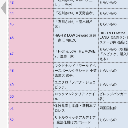
「石川さゆり × ルパン三
もらいもの
43
世」コラボ
「石川さゆり × 天野喜孝」
もらいもの
44
「石川さゆり × 荒木飛呂
もらいもの
45
彦」
HiGH & LOW the
HiGH & LOW g-sword 達磨
LAND（読売ラン
46
一家 日向紀久
ステージ内 売店
もらいもの（映画
「High & Low THE MOVIE
47
「ムビチケ」購入
2」達磨一家
える）
マクドナルド「ワールドベ
48
ースボールクラシック 小笠
もらいもの
原道大 選手」
ユニクロ「ノバク・ジョコ
もらいもの
49
ビッチ」
ロックマン2 クリアファイ
ビレッジバンガー
50
ル
谷）
保険見直し本舗 × 新日本プ
両国国技館
51
ロレス
リトルウィッチアカデミア
もらいもの
52
~魔法仕掛けのパレード~