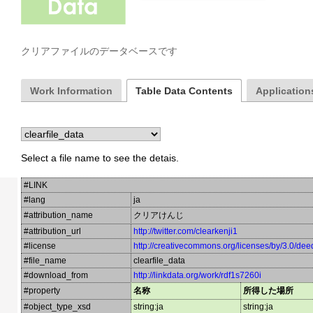
クリアファイルのデータベースです
Work Information
Table Data Contents
Applications
Select a file name to see the detais.
#LINK
#lang
ja
#attribution_name
クリアけんじ
#attribution_url
http://twitter.com/clearkenji1
#license
http://creativecommons.org/licenses/by/3.0/dee
#file_name
clearfile_data
#download_from
http://linkdata.org/work/rdf1s7260i
#property
名称
所得した場所
#object_type_xsd
string:ja
string:ja