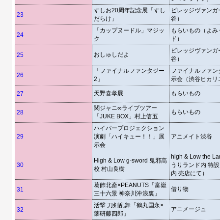
すしお20周年記念展「すし
ビレッジヴァンガ
23
だらけ」
谷）
「カップヌードル」マジッ
もらいもの（よみ
24
ク
ド）
ビレッジヴァンガ
おしゅしだよ
25
谷）
「ファイナルファンタジー
ファイナルファン
26
2」
示会（渋谷ヒカリ
天野喜孝展
もらいもの
27
関ジャニ∞ライブツアー
もらいもの
28
「JUKE BOX」村上信五
ハイパープロジェクション
29
演劇「ハイキュー！！」展
アニメイト渋谷
示会
high & Low the
High & Low g-sword 鬼邪高
30
うりランド内 特
校 村山良樹
内 売店にて）
葛飾北斎×PEANUTS「富嶽
借り物
31
三十六景 神奈川沖浪裏」
活撃 刀剣乱舞「鶴丸国永×
アニメージュ
32
薬研藤四郎」