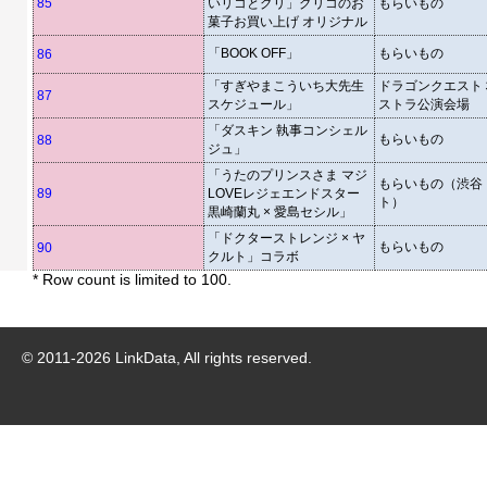
85
いリコとグリ」グリコのお
もらいもの
菓子お買い上げ オリジナル
「BOOK OFF」
もらいもの
86
「すぎやまこういち大先生
ドラゴンクエスト
87
スケジュール」
ストラ公演会場
「ダスキン 執事コンシェル
もらいもの
88
ジュ」
「うたのプリンスさま マジ
もらいもの（渋谷
89
LOVEレジェエンドスター
ト）
黒崎蘭丸 × 愛島セシル」
「ドクターストレンジ × ヤ
もらいもの
90
クルト」コラボ
* Row count is limited to 100.
© 2011-
2026
LinkData, All rights reserved.