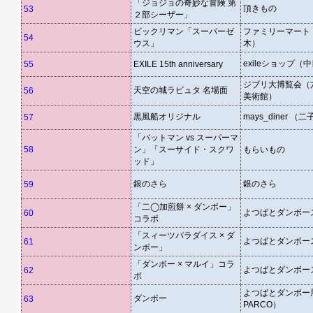
「ジョジョの奇妙な冒険 第
頂きもの
53
２部シーザー」
ビックリマン「スーパーゼ
ファミリーマート
54
ウス」
木）
exileショップ（
55
EXILE 15th anniversary
ジブリ大博覧会（
天空の城ラピュタ 名場面
56
美術館）
黒風船オリジナル
mays_diner （
57
「バットマン vs スーパーマ
58
ン」「スーサイド・スクワ
もらいもの
ッド」
銀のさら
銀のさら
59
「二◯加煎餅 × ダンボー」
よつばとダンボー
60
コラボ
「スィーツパラダイス × ダ
よつばとダンボー
61
ンボー」
「ダンボー × マルイ」コラ
よつばとダンボー
62
ボ
よつばとダンボー
ダンボー
63
PARCO）