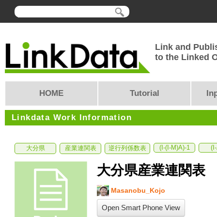
Link and Publi
to the Linked
HOME
Tutorial
In
Linkdata Work Information
(I-(I-M)A)-1
(I
大分県
産業連関表
逆行列係数表
大分県産業連関表
Masanobu_Kojo
Open Smart Phone View