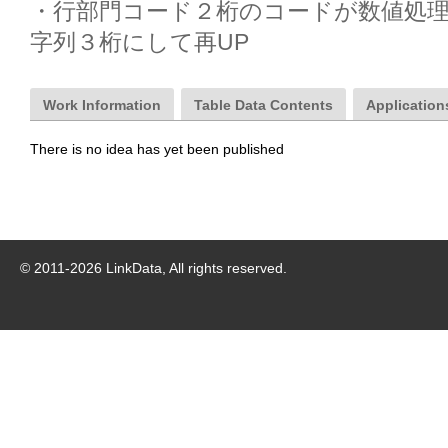
・行部門コード２桁のコードが数値処
字列３桁にして再UP
Work Information
Table Data Contents
Applications
There is no idea has yet been published
© 2011-
2026
LinkData, All rights reserved.