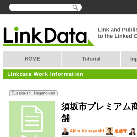
Link and Publi
to the Linked
HOME
Tutorial
In
Linkdata Work Information
Suzaka-shi, Nagano-ken
須坂市プレミアム商
舗
Akira Kobayashi
遠藤守