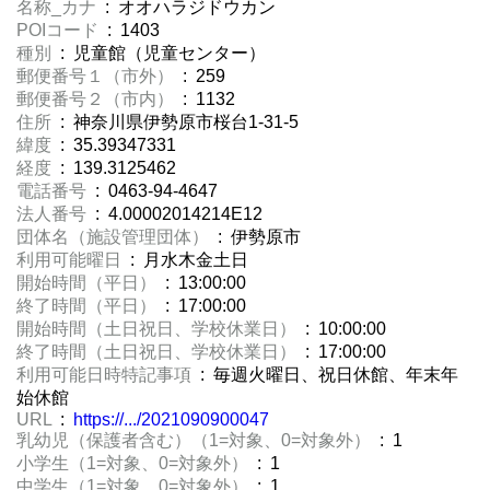
名称_カナ
: オオハラジドウカン
POIコード
: 1403
種別
: 児童館（児童センター）
郵便番号１（市外）
: 259
郵便番号２（市内）
: 1132
住所
: 神奈川県伊勢原市桜台1-31-5
緯度
: 35.39347331
経度
: 139.3125462
電話番号
: 0463-94-4647
法人番号
: 4.00002014214E12
団体名（施設管理団体）
: 伊勢原市
利用可能曜日
: 月水木金土日
開始時間（平日）
: 13:00:00
終了時間（平日）
: 17:00:00
開始時間（土日祝日、学校休業日）
: 10:00:00
終了時間（土日祝日、学校休業日）
: 17:00:00
利用可能日時特記事項
: 毎週火曜日、祝日休館、年末年
始休館
URL
:
https://.../2021090900047
乳幼児（保護者含む）（1=対象、0=対象外）
: 1
小学生（1=対象、0=対象外）
: 1
中学生（1=対象、0=対象外）
: 1