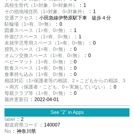
高校生世代（1=対象、0=対象外）
: 1
その他地域住民（1=対象、0=対象外）
: 1
交通アクセス
: 小田急線伊勢原駅下車 徒歩４分
駐輪場（1=有、0=無）
: 0
図書スペース（1=有、0=無）
: 1
外遊びスペース（1=有、0=無）
: 1
未就学児専用スペース（1=有、0=無）
: 0
授乳スペース（1=有、0=無）
: 0
オムツ交換スペース（1=有、0=無）
: 0
ベビーマット（1=有、0=無）
: 0
飲食スペース（1=有、0=無）
: 0
食事持ち込み（1=有、0=無）
: 0
相談対応（1=保護者等の相談、2＝こどもからの相談、3
＝両方（保護者・こども、0＝実施していない）
: 0
母親クラブ等（1=有、0=無）
: 0
最終更新日
: 2022-04-01
See "2" in Apps
label
: 2
都道府県コード
: 140007
No
: 神奈川県