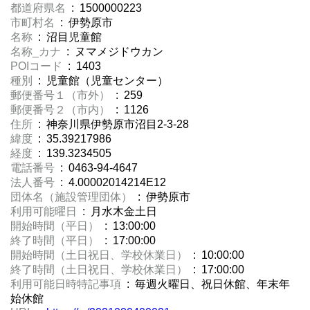
都道府県名
: 1500000223
市町村名
: 伊勢原市
名称
: 沼目児童館
名称_カナ
: ヌマメジドウカン
POIコード
: 1403
種別
: 児童館（児童センター）
郵便番号１（市外）
: 259
郵便番号２（市内）
: 1126
住所
: 神奈川県伊勢原市沼目2-3-28
緯度
: 35.39217986
経度
: 139.3234505
電話番号
: 0463-94-4647
法人番号
: 4.00002014214E12
団体名（施設管理団体）
: 伊勢原市
利用可能曜日
: 月水木金土日
開始時間（平日）
: 13:00:00
終了時間（平日）
: 17:00:00
開始時間（土日祝日、学校休業日）
: 10:00:00
終了時間（土日祝日、学校休業日）
: 17:00:00
利用可能日時特記事項
: 毎週火曜日、祝日休館、年末年
始休館