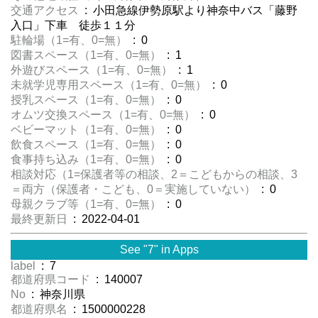
交通アクセス
: 小田急線伊勢原駅より神奈中バス「藤野
入口」下車 徒歩１１分
駐輪場（1=有、0=無）
: 0
図書スペース（1=有、0=無）
: 1
外遊びスペース（1=有、0=無）
: 1
未就学児専用スペース（1=有、0=無）
: 0
授乳スペース（1=有、0=無）
: 0
オムツ交換スペース（1=有、0=無）
: 0
ベビーマット（1=有、0=無）
: 0
飲食スペース（1=有、0=無）
: 0
食事持ち込み（1=有、0=無）
: 0
相談対応（1=保護者等の相談、2＝こどもからの相談、3
＝両方（保護者・こども、0＝実施していない）
: 0
母親クラブ等（1=有、0=無）
: 0
最終更新日
: 2022-04-01
See "7" in Apps
label
: 7
都道府県コード
: 140007
No
: 神奈川県
都道府県名
: 1500000228