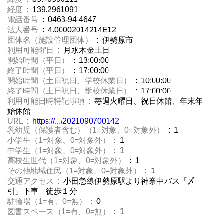
経度
: 139.2961091
電話番号
: 0463-94-4647
法人番号
: 4.00002014214E12
団体名（施設管理団体）
: 伊勢原市
利用可能曜日
: 月水木金土日
開始時間（平日）
: 13:00:00
終了時間（平日）
: 17:00:00
開始時間（土日祝日、学校休業日）
: 10:00:00
終了時間（土日祝日、学校休業日）
: 17:00:00
利用可能日時特記事項
: 毎週火曜日、祝日休館、年末年
始休館
URL
:
https://.../2021090700142
乳幼児（保護者含む）（1=対象、0=対象外）
: 1
小学生（1=対象、0=対象外）
: 1
中学生（1=対象、0=対象外）
: 1
高校生世代（1=対象、0=対象外）
: 1
その他地域住民（1=対象、0=対象外）
: 1
交通アクセス
: 小田急線伊勢原駅より神奈中バス「〆
引」下車 徒歩１分
駐輪場（1=有、0=無）
: 0
図書スペース（1=有、0=無）
: 1