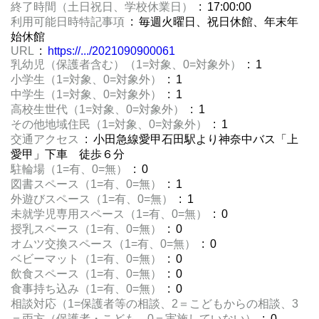
終了時間（土日祝日、学校休業日）
: 17:00:00
利用可能日時特記事項
: 毎週火曜日、祝日休館、年末年
始休館
URL
:
https://.../2021090900061
乳幼児（保護者含む）（1=対象、0=対象外）
: 1
小学生（1=対象、0=対象外）
: 1
中学生（1=対象、0=対象外）
: 1
高校生世代（1=対象、0=対象外）
: 1
その他地域住民（1=対象、0=対象外）
: 1
交通アクセス
: 小田急線愛甲石田駅より神奈中バス「上
愛甲」下車 徒歩６分
駐輪場（1=有、0=無）
: 0
図書スペース（1=有、0=無）
: 1
外遊びスペース（1=有、0=無）
: 1
未就学児専用スペース（1=有、0=無）
: 0
授乳スペース（1=有、0=無）
: 0
オムツ交換スペース（1=有、0=無）
: 0
ベビーマット（1=有、0=無）
: 0
飲食スペース（1=有、0=無）
: 0
食事持ち込み（1=有、0=無）
: 0
相談対応（1=保護者等の相談、2＝こどもからの相談、3
＝両方（保護者・こども、0＝実施していない）
: 0