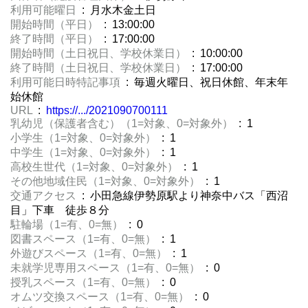
利用可能曜日
: 月水木金土日
開始時間（平日）
: 13:00:00
終了時間（平日）
: 17:00:00
開始時間（土日祝日、学校休業日）
: 10:00:00
終了時間（土日祝日、学校休業日）
: 17:00:00
利用可能日時特記事項
: 毎週火曜日、祝日休館、年末年
始休館
URL
:
https://.../2021090700111
乳幼児（保護者含む）（1=対象、0=対象外）
: 1
小学生（1=対象、0=対象外）
: 1
中学生（1=対象、0=対象外）
: 1
高校生世代（1=対象、0=対象外）
: 1
その他地域住民（1=対象、0=対象外）
: 1
交通アクセス
: 小田急線伊勢原駅より神奈中バス「西沼
目」下車 徒歩８分
駐輪場（1=有、0=無）
: 0
図書スペース（1=有、0=無）
: 1
外遊びスペース（1=有、0=無）
: 1
未就学児専用スペース（1=有、0=無）
: 0
授乳スペース（1=有、0=無）
: 0
オムツ交換スペース（1=有、0=無）
: 0