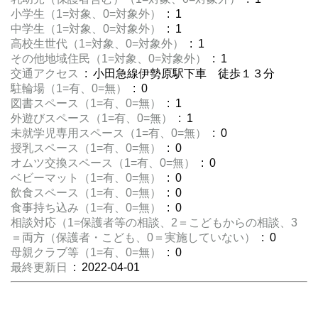
小学生（1=対象、0=対象外）
: 1
中学生（1=対象、0=対象外）
: 1
高校生世代（1=対象、0=対象外）
: 1
その他地域住民（1=対象、0=対象外）
: 1
交通アクセス
: 小田急線伊勢原駅下車 徒歩１３分
駐輪場（1=有、0=無）
: 0
図書スペース（1=有、0=無）
: 1
外遊びスペース（1=有、0=無）
: 1
未就学児専用スペース（1=有、0=無）
: 0
授乳スペース（1=有、0=無）
: 0
オムツ交換スペース（1=有、0=無）
: 0
ベビーマット（1=有、0=無）
: 0
飲食スペース（1=有、0=無）
: 0
食事持ち込み（1=有、0=無）
: 0
相談対応（1=保護者等の相談、2＝こどもからの相談、3
＝両方（保護者・こども、0＝実施していない）
: 0
母親クラブ等（1=有、0=無）
: 0
最終更新日
: 2022-04-01