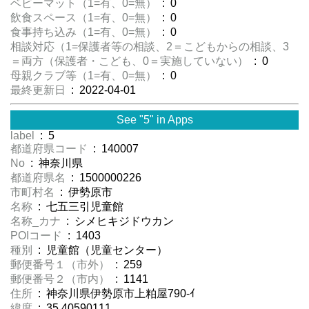
ベビーマット（1=有、0=無）
: 0
飲食スペース（1=有、0=無）
: 0
食事持ち込み（1=有、0=無）
: 0
相談対応（1=保護者等の相談、2＝こどもからの相談、3
＝両方（保護者・こども、0＝実施していない）
: 0
母親クラブ等（1=有、0=無）
: 0
最終更新日
: 2022-04-01
See "5" in Apps
label
: 5
都道府県コード
: 140007
No
: 神奈川県
都道府県名
: 1500000226
市町村名
: 伊勢原市
名称
: 七五三引児童館
名称_カナ
: シメヒキジドウカン
POIコード
: 1403
種別
: 児童館（児童センター）
郵便番号１（市外）
: 259
郵便番号２（市内）
: 1141
住所
: 神奈川県伊勢原市上粕屋790-ｲ
緯度
: 35.40590111