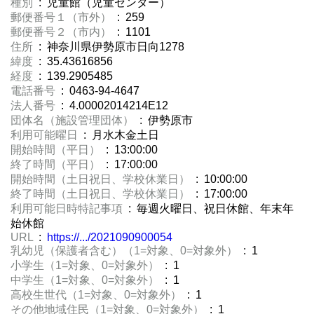
種別
: 児童館（児童センター）
郵便番号１（市外）
: 259
郵便番号２（市内）
: 1101
住所
: 神奈川県伊勢原市日向1278
緯度
: 35.43616856
経度
: 139.2905485
電話番号
: 0463-94-4647
法人番号
: 4.00002014214E12
団体名（施設管理団体）
: 伊勢原市
利用可能曜日
: 月水木金土日
開始時間（平日）
: 13:00:00
終了時間（平日）
: 17:00:00
開始時間（土日祝日、学校休業日）
: 10:00:00
終了時間（土日祝日、学校休業日）
: 17:00:00
利用可能日時特記事項
: 毎週火曜日、祝日休館、年末年
始休館
URL
:
https://.../2021090900054
乳幼児（保護者含む）（1=対象、0=対象外）
: 1
小学生（1=対象、0=対象外）
: 1
中学生（1=対象、0=対象外）
: 1
高校生世代（1=対象、0=対象外）
: 1
その他地域住民（1=対象、0=対象外）
: 1