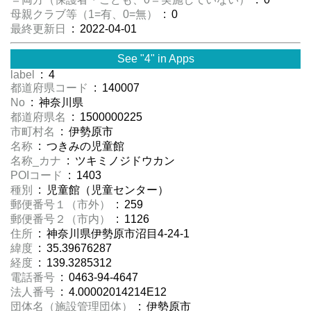
母親クラブ等（1=有、0=無）
: 0
最終更新日
: 2022-04-01
See "4" in Apps
label
: 4
都道府県コード
: 140007
No
: 神奈川県
都道府県名
: 1500000225
市町村名
: 伊勢原市
名称
: つきみの児童館
名称_カナ
: ツキミノジドウカン
POIコード
: 1403
種別
: 児童館（児童センター）
郵便番号１（市外）
: 259
郵便番号２（市内）
: 1126
住所
: 神奈川県伊勢原市沼目4-24-1
緯度
: 35.39676287
経度
: 139.3285312
電話番号
: 0463-94-4647
法人番号
: 4.00002014214E12
団体名（施設管理団体）
: 伊勢原市