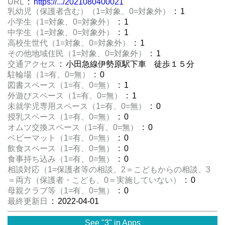
URL
:
https://.../2021080400021
乳幼児（保護者含む）（1=対象、0=対象外）
: 1
小学生（1=対象、0=対象外）
: 1
中学生（1=対象、0=対象外）
: 1
高校生世代（1=対象、0=対象外）
: 1
その他地域住民（1=対象、0=対象外）
: 1
交通アクセス
: 小田急線伊勢原駅下車 徒歩１５分
駐輪場（1=有、0=無）
: 0
図書スペース（1=有、0=無）
: 1
外遊びスペース（1=有、0=無）
: 1
未就学児専用スペース（1=有、0=無）
: 0
授乳スペース（1=有、0=無）
: 0
オムツ交換スペース（1=有、0=無）
: 0
ベビーマット（1=有、0=無）
: 0
飲食スペース（1=有、0=無）
: 0
食事持ち込み（1=有、0=無）
: 0
相談対応（1=保護者等の相談、2＝こどもからの相談、3
＝両方（保護者・こども、0＝実施していない）
: 0
母親クラブ等（1=有、0=無）
: 0
最終更新日
: 2022-04-01
See "3" in Apps