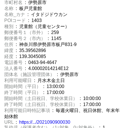
市町村名
: 伊勢原市
名称
: 板戸児童館
名称_カナ
: イタドジドウカン
POIコード
: 1403
種別
: 児童館（児童センター）
郵便番号１（市外）
: 259
郵便番号２（市内）
: 1145
住所
: 神奈川県伊勢原市板戸831-9
緯度
: 35.39562896
経度
: 139.3045085
電話番号
: 0463-94-4647
法人番号
: 4.00002014214E12
団体名（施設管理団体）
: 伊勢原市
利用可能曜日
: 月水木金土日
開始時間（平日）
: 13:00:00
終了時間（平日）
: 17:00:00
開始時間（土日祝日、学校休業日）
: 10:00:00
終了時間（土日祝日、学校休業日）
: 17:00:00
利用可能日時特記事項
: 毎週火曜日、祝日休館、年末年
始休館
URL
:
https://.../2021090900030
乳幼児（保護者含む）（1=対象、0=対象外）
: 1