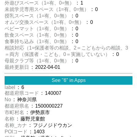
外遊びスペース（1=有、0=無）
: 1
未就学児専用スペース（1=有、0=無）
: 0
授乳スペース（1=有、0=無）
: 0
オムツ交換スペース（1=有、0=無）
: 0
ベビーマット（1=有、0=無）
: 0
飲食スペース（1=有、0=無）
: 0
食事持ち込み（1=有、0=無）
: 0
相談対応（1=保護者等の相談、2＝こどもからの相談、3
＝両方（保護者・こども、0＝実施していない）
: 0
母親クラブ等（1=有、0=無）
: 0
最終更新日
: 2022-04-01
See "6" in Apps
label
: 6
都道府県コード
: 140007
No
: 神奈川県
都道府県名
: 1500000227
市町村名
: 伊勢原市
名称
: 藤野児童館
名称_カナ
: フジノジドウカン
POIコード
: 1403