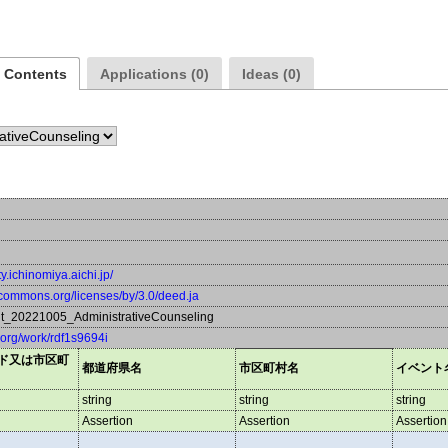
a Contents
Applications (0)
Ideas (0)
ty.ichinomiya.aichi.jp/
vecommons.org/licenses/by/3.0/deed.ja
t_20221005_AdministrativeCounseling
a.org/work/rdf1s9694i
ド又は市区町
都道府県名
市区町村名
イベント
string
string
string
Assertion
Assertion
Assertion