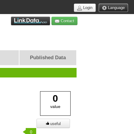
Login
Language
Contact
Published Data
0
value
useful
0