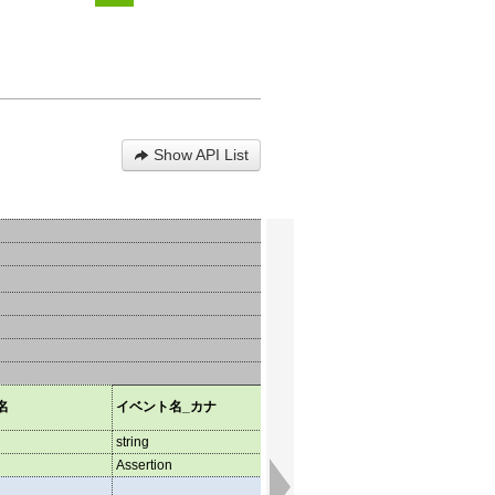
Show API List
名
イベント名_カナ
イベント名_英語
開始
string
string
strin
Assertion
Assertion
Asser