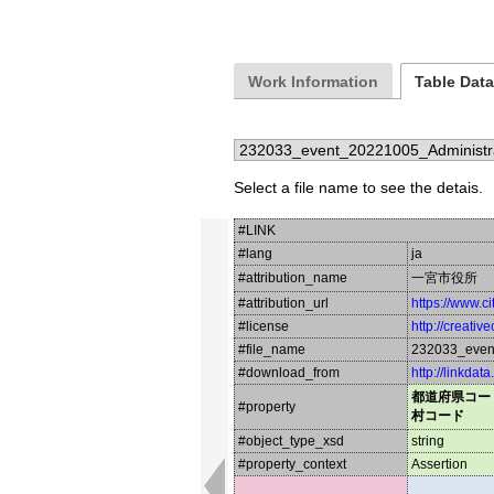
Work Information
Table Dat
Select a file name to see the detais.
#LINK
#lang
ja
#attribution_name
一宮市役所
#attribution_url
https://www.ci
#license
http://creati
#file_name
232033_even
#download_from
http://linkdat
都道府県コー
#property
村コード
#object_type_xsd
string
#property_context
Assertion