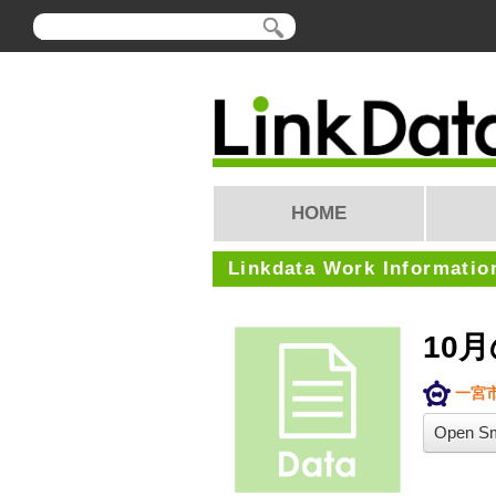
HOME
Linkdata Work Informatio
10
一宮
Open Sm