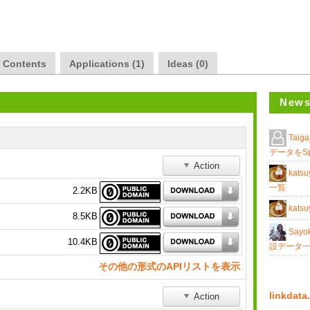
a Contents
Applications (1)
Ideas (0)
News
Taig
データをSp
Action
katsu
一覧
2.2KB
katsu
8.5KB
Sayo
10.4KB
設データ
その他の形式のAPIリストを表示
linkda
Action