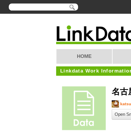
HOME
Linkdata Work Informatio
名古
katsu
Open Sm