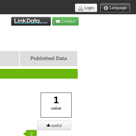
Login
Language
Contact
Published Data
1
value
useful
2