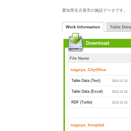
愛知県名古屋市の施設データです。
Work Information
Table Dat
Download
File Name
nagoya_CityOfice
Table Data (Text)
2013.11.15
Table Data (Excel)
2013.11.15
RDF (Turtle)
2013.11.15
nagoya_hospital