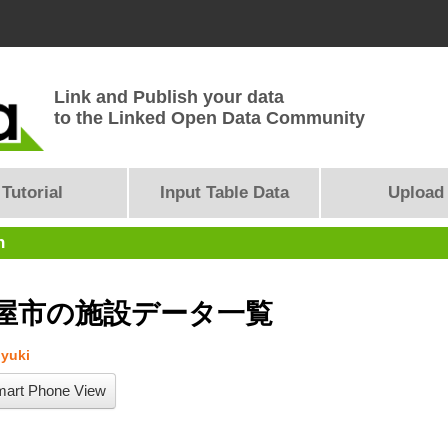
Link and Publish your data
to the Linked Open Data Community
Tutorial
Input Table Data
Upload
n
屋市の施設データ一覧
yuki
art Phone View