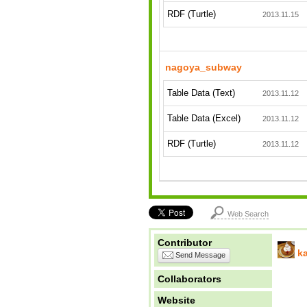
RDF (Turtle)
2013.11.15
nagoya_subway
Table Data (Text)
2013.11.12
Table Data (Excel)
2013.11.12
RDF (Turtle)
2013.11.12
Web Search
Contributor
k
Send Message
Collaborators
Website