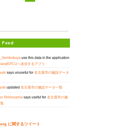
 Feed
a_Sembokuya
use this data in the application
arqlEPCUへ送信するアプリ
yuki
says unuseful for
名古屋市の施設データ
yuki
updated
名古屋市の施設データ一覧
ko Shimoyama
says useful for
名古屋市の施
一覧
ta.org に関するツイート