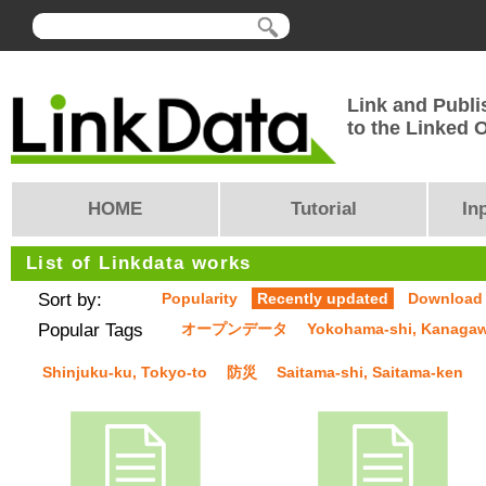
Link and Publi
to the Linked
HOME
Tutorial
In
List of Linkdata works
Sort by:
Popularity
Recently updated
Download
Popular Tags
オープンデータ
Yokohama-shi, Kanaga
Shinjuku-ku, Tokyo-to
防災
Saitama-shi, Saitama-ken