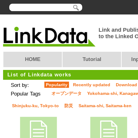
Link and Publi
to the Linked
HOME
Tutorial
In
List of Linkdata works
Sort by:
Popularity
Recently updated
Download
Popular Tags
オープンデータ
Yokohama-shi, Kanaga
Shinjuku-ku, Tokyo-to
防災
Saitama-shi, Saitama-ken