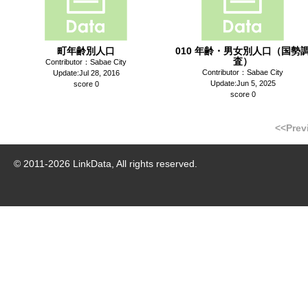
町年齢別人口
010 年齢・男女別人口（国勢
査）
Contributor：Sabae City
Contributor：Sabae City
Update:Jul 28, 2016
Update:Jun 5, 2025
score 0
score 0
<<Prev
© 2011-
2026
LinkData, All rights reserved.