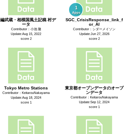
1
Apps
新編武蔵・相模国風土記稿 村デ
SGC_CrisisResponse_link_f
ータ
or_AI
Contributor：小池 隆
Contributor：シダーメイソン
Update:Aug 15, 2022
Update:Jun 27, 2026
score 2
score 2
Tokyo Metro Stations
東京都オープンデータのオープ
ンデータ
Contributor：KeitarouNakayama
Contributor：KeitarouNakayama
Update:Aug 18, 2024
Update:Sep 12, 2024
score 1
score 1