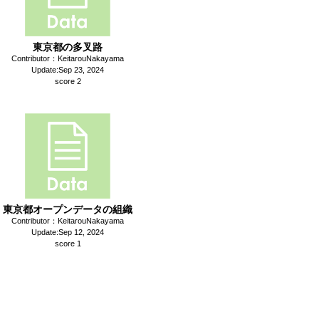
東京都の多叉路
Contributor：KeitarouNakayama
Update:Sep 23, 2024
score 2
東京都オープンデータの組織
Contributor：KeitarouNakayama
Update:Sep 12, 2024
score 1