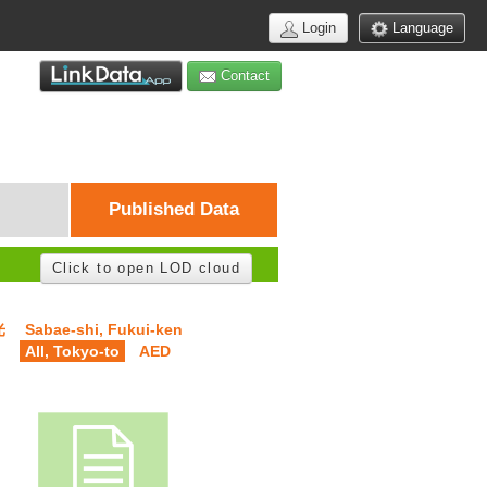
Login
Language
Contact
Published Data
Click to open LOD cloud
光
Sabae-shi, Fukui-ken
All, Tokyo-to
AED