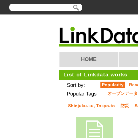
HOME
List of Linkdata works
Sort by:
Popularity
Rec
Popular Tags
オープンデータ
Shinjuku-ku, Tokyo-to
防災
S