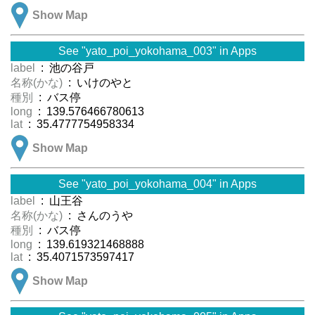
Show Map
See "yato_poi_yokohama_003" in Apps
label
: 池の谷戸
名称(かな)
: いけのやと
種別
: バス停
long
: 139.576466780613
lat
: 35.4777754958334
Show Map
See "yato_poi_yokohama_004" in Apps
label
: 山王谷
名称(かな)
: さんのうや
種別
: バス停
long
: 139.619321468888
lat
: 35.4071573597417
Show Map