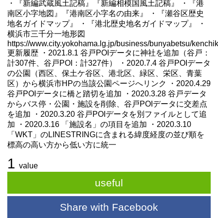
・『新編武蔵風土記稿』『新編相模国風土記稿』 ・『港
南区小字地図』『港南区小字名の由来』 ・『瀬谷区歴史
地名ガイドマップ』 ・『港北歴史地名ガイドマップ』 ・
横浜市三千分一地形図
https://www.city.yokohama.lg.jp/business/bunyabetsu/kench
更新履歴 ・2021.8.1 谷戸POIデータに神社を追加（谷戸：
計307件、谷戸POI：計327件） ・2020.7.4 谷戸POIデータ
の公園（西区、保土ケ谷区、港北区、緑区、栄区、青葉
区）から横浜市HPの当該公園ページへリンク ・2020.4.29
谷戸POIデータに橋と踏切を追加 ・2020.3.28 谷戸データ
からバス停・公園・施設を削除、谷戸POIデータに交差点
を追加 ・2020.3.20 谷戸POIデータを別ファイルとして追
加 ・2020.3.16 「施設名」の項目を追加 ・2020.3.10
「WKT」のLINESTRINGに含まれる緯度経度の並び順を
標高の高い方から低い方に統一
1
value
useful
Share with Facebook