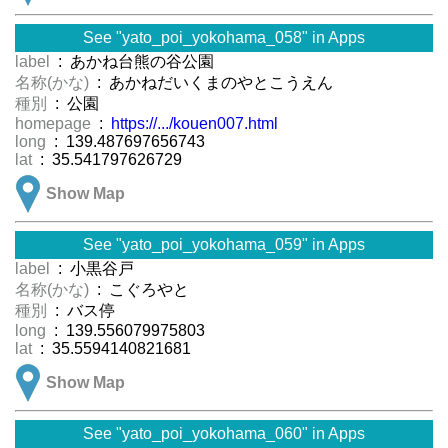
See "yato_poi_yokohama_058" in Apps
label
: あかね台熊の谷公園
名称(かな)
: あかねだいくまのやとこうえん
種別
: 公園
homepage
:
https://.../kouen007.html
long
: 139.487697656743
lat
: 35.541797626729
Show Map
See "yato_poi_yokohama_059" in Apps
label
: 小黒谷戸
名称(かな)
: こぐろやと
種別
: バス停
long
: 139.556079975803
lat
: 35.5594140821681
Show Map
See "yato_poi_yokohama_060" in Apps