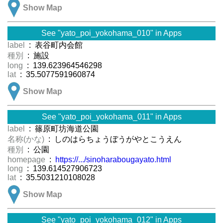
Show Map
See "yato_poi_yokohama_010" in Apps
label
: 表谷町内会館
種別
: 施設
long
: 139.623964546298
lat
: 35.5077591960874
Show Map
See "yato_poi_yokohama_011" in Apps
label
: 篠原町坊海道公園
名称(かな)
: しのはらちょうぼうがやとこうえん
種別
: 公園
homepage
:
https://.../sinoharabougayato.html
long
: 139.614527906723
lat
: 35.5031210108028
Show Map
See "yato_poi_yokohama_012" in Apps