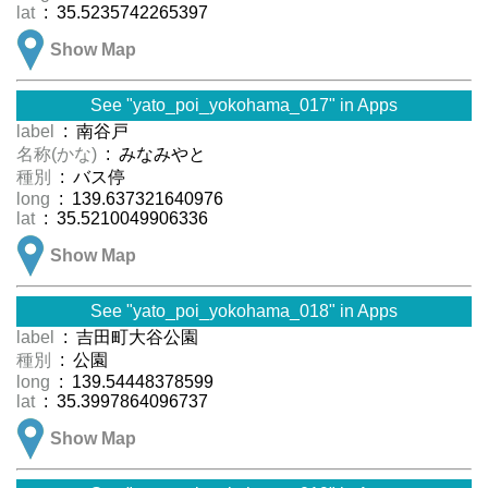
lat
: 35.5235742265397
Show Map
See "yato_poi_yokohama_017" in Apps
label
: 南谷戸
名称(かな)
: みなみやと
種別
: バス停
long
: 139.637321640976
lat
: 35.5210049906336
Show Map
See "yato_poi_yokohama_018" in Apps
label
: 吉田町大谷公園
種別
: 公園
long
: 139.54448378599
lat
: 35.3997864096737
Show Map