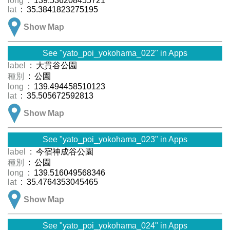
long
: 139.536208455721
lat
: 35.3841823275195
Show Map
See "yato_poi_yokohama_022" in Apps
label
: 大貫谷公園
種別
: 公園
long
: 139.494458510123
lat
: 35.505672592813
Show Map
See "yato_poi_yokohama_023" in Apps
label
: 今宿神成谷公園
種別
: 公園
long
: 139.516049568346
lat
: 35.4764353045465
Show Map
See "yato_poi_yokohama_024" in Apps