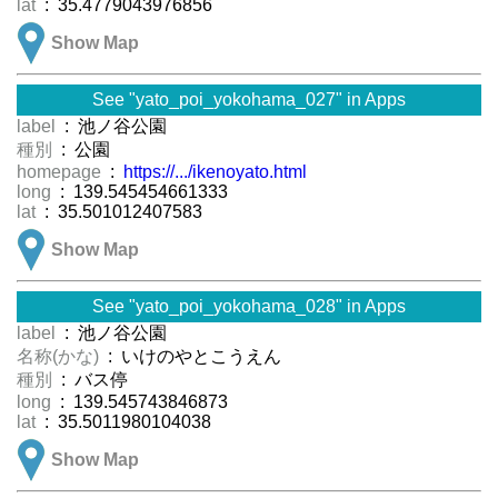
lat
: 35.4779043976856
Show Map
See "yato_poi_yokohama_027" in Apps
label
: 池ノ谷公園
種別
: 公園
homepage
:
https://.../ikenoyato.html
long
: 139.545454661333
lat
: 35.501012407583
Show Map
See "yato_poi_yokohama_028" in Apps
label
: 池ノ谷公園
名称(かな)
: いけのやとこうえん
種別
: バス停
long
: 139.545743846873
lat
: 35.5011980104038
Show Map