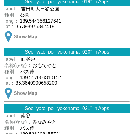
See "yato_poi_yokohama_019" in Apps
label
: 吉田町大日谷公園
種別
: 公園
long
: 139.544356127641
lat
: 35.3989758474191
Show Map
See "yato_poi_yokohama_020" in Apps
label
: 面谷戸
名称(かな)
: おもてやと
種別
: バス停
long
: 139.517066310157
lat
: 35.3640900658209
Show Map
See "yato_poi_yokohama_021" in Apps
label
: 南谷
名称(かな)
: みなみやと
種別
: バス停