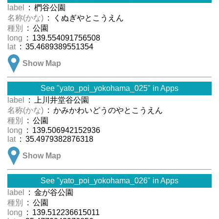
label
: 椚谷公園
名称(かな)
: くぬぎやとこうえん
種別
: 公園
long
: 139.554091756508
lat
: 35.4689389551354
Show Map
See "yato_poi_yokohama_025" in Apps
label
: 上川井堂谷公園
名称(かな)
: かみかわいどうのやとこうえん
種別
: 公園
long
: 139.506942152936
lat
: 35.4979382876318
Show Map
See "yato_poi_yokohama_026" in Apps
label
: 金が谷公園
種別
: 公園
long
: 139.512236615011