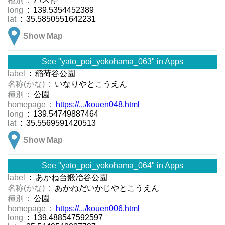
long
: 139.5354452389
lat
: 35.5850551642231
Show Map
See "yato_poi_yokohama_063" in Apps
label
: 稲荷谷公園
名称(かな)
: いなりやとこうえん
種別
: 公園
homepage
:
https://.../kouen048.html
long
: 139.54749887464
lat
: 35.5569591420513
Show Map
See "yato_poi_yokohama_064" in Apps
label
: あかね台鍛冶谷公園
名称(かな)
: あかねだいかじやとこうえん
種別
: 公園
homepage
:
https://.../kouen006.html
long
: 139.488547592597