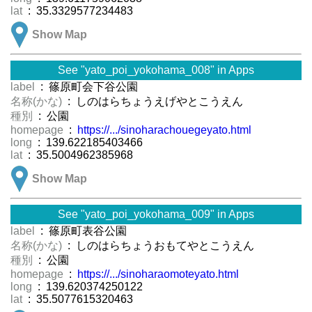
lat
: 35.3329577234483
Show Map
See "yato_poi_yokohama_008" in Apps
label
: 篠原町会下谷公園
名称(かな)
: しのはらちょうえげやとこうえん
種別
: 公園
homepage
:
https://.../sinoharachouegeyato.html
long
: 139.622185403466
lat
: 35.5004962385968
Show Map
See "yato_poi_yokohama_009" in Apps
label
: 篠原町表谷公園
名称(かな)
: しのはらちょうおもてやとこうえん
種別
: 公園
homepage
:
https://.../sinoharaomoteyato.html
long
: 139.620374250122
lat
: 35.5077615320463