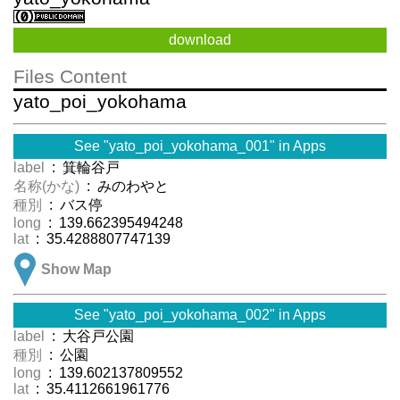
download
Files Content
yato_poi_yokohama
See "yato_poi_yokohama_001" in Apps
label
: 箕輪谷戸
名称(かな)
: みのわやと
種別
: バス停
long
: 139.662395494248
lat
: 35.4288807747139
Show Map
See "yato_poi_yokohama_002" in Apps
label
: 大谷戸公園
種別
: 公園
long
: 139.602137809552
lat
: 35.4112661961776