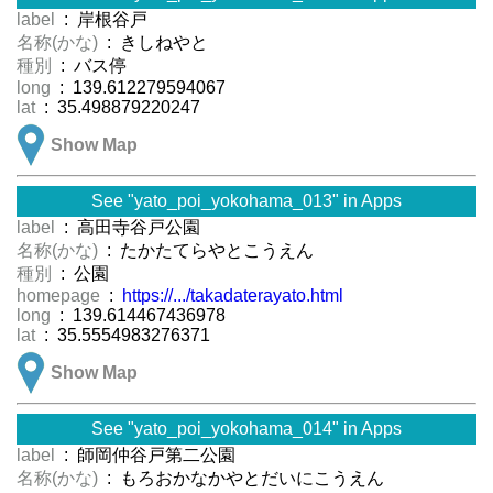
label
: 岸根谷戸
名称(かな)
: きしねやと
種別
: バス停
long
: 139.612279594067
lat
: 35.498879220247
Show Map
See "yato_poi_yokohama_013" in Apps
label
: 高田寺谷戸公園
名称(かな)
: たかたてらやとこうえん
種別
: 公園
homepage
:
https://.../takadaterayato.html
long
: 139.614467436978
lat
: 35.5554983276371
Show Map
See "yato_poi_yokohama_014" in Apps
label
: 師岡仲谷戸第二公園
名称(かな)
: もろおかなかやとだいにこうえん