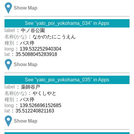
Show Map
See "yato_poi_yokohama_034" in Apps
label
: 中ノ谷公園
名称(かな)
: なかのたにこうえん
種別
: バス停
long
: 139.532252940304
lat
: 35.5088045283918
Show Map
See "yato_poi_yokohama_035" in Apps
label
: 薬師谷戸
名称(かな)
: やくしやと
種別
: バス停
long
: 139.526696152685
lat
: 35.512240821163
Show Map