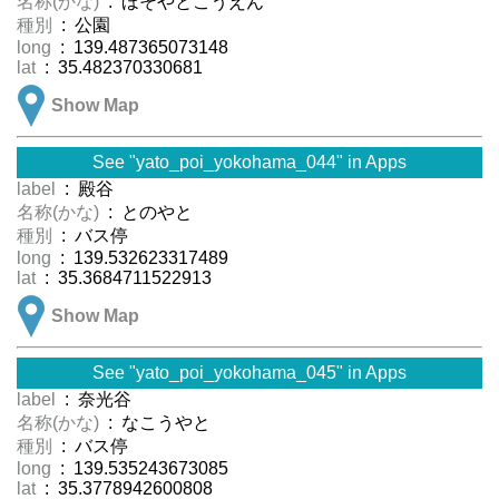
名称(かな)
: ほそやとこうえん
種別
: 公園
long
: 139.487365073148
lat
: 35.482370330681
Show Map
See "yato_poi_yokohama_044" in Apps
label
: 殿谷
名称(かな)
: とのやと
種別
: バス停
long
: 139.532623317489
lat
: 35.3684711522913
Show Map
See "yato_poi_yokohama_045" in Apps
label
: 奈光谷
名称(かな)
: なこうやと
種別
: バス停
long
: 139.535243673085
lat
: 35.3778942600808