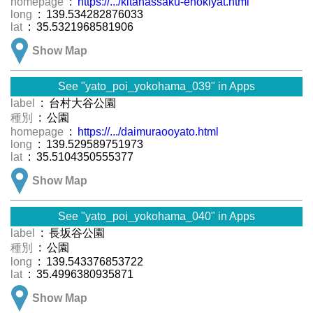
homepage
:
https://.../kitahassaku-enokiyat.html
long
: 139.534282876033
lat
: 35.5321968581906
Show Map
See "yato_poi_yokohama_039" in Apps
label
: 台村大谷公園
種別
: 公園
homepage
:
https://.../daimuraooyato.html
long
: 139.529589751973
lat
: 35.5104350555377
Show Map
See "yato_poi_yokohama_040" in Apps
label
: 長坂谷公園
種別
: 公園
long
: 139.543376853722
lat
: 35.4996380935871
Show Map