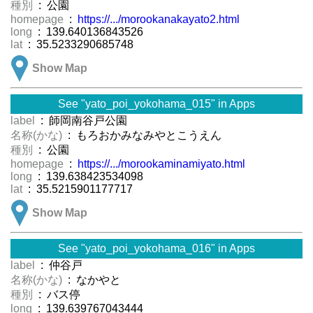
種別
: 公園
homepage
:
https://.../morookanakayato2.html
long
: 139.640136843526
lat
: 35.5233290685748
Show Map
See "yato_poi_yokohama_015" in Apps
label
: 師岡南谷戸公園
名称(かな)
: もろおかみなみやとこうえん
種別
: 公園
homepage
:
https://.../morookaminamiyato.html
long
: 139.638423534098
lat
: 35.5215901177717
Show Map
See "yato_poi_yokohama_016" in Apps
label
: 仲谷戸
名称(かな)
: なかやと
種別
: バス停
long
: 139.639767043444