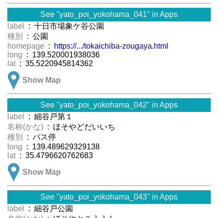
See "yato_poi_yokohama_041" in Apps
label
: 十日市場象ケ谷公園
種別
: 公園
homepage
:
https://.../tokaichiba-zougaya.html
long
: 139.520001938036
lat
: 35.5220945814362
Show Map
See "yato_poi_yokohama_042" in Apps
label
: 細谷戸第１
名称(かな)
: ほそやどだいいち
種別
: バス停
long
: 139.489629329138
lat
: 35.4796620762683
Show Map
See "yato_poi_yokohama_043" in Apps
label
: 細谷戸公園