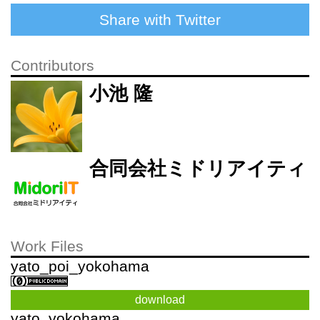
Share with Twitter
Contributors
小池 隆
合同会社ミドリアイティ
Work Files
yato_poi_yokohama
download
yato_yokohama