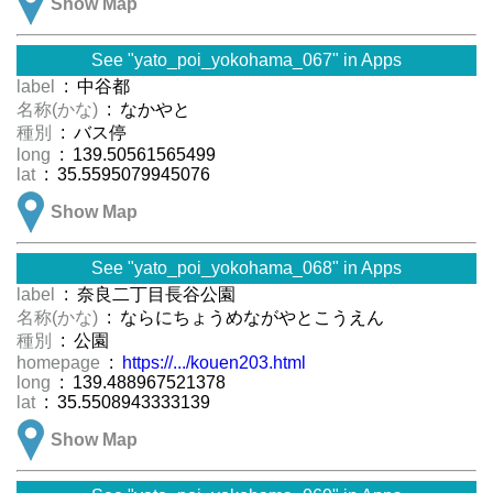
Show Map
See "yato_poi_yokohama_067" in Apps
label
: 中谷都
名称(かな)
: なかやと
種別
: バス停
long
: 139.50561565499
lat
: 35.5595079945076
Show Map
See "yato_poi_yokohama_068" in Apps
label
: 奈良二丁目長谷公園
名称(かな)
: ならにちょうめながやとこうえん
種別
: 公園
homepage
:
https://.../kouen203.html
long
: 139.488967521378
lat
: 35.5508943333139
Show Map