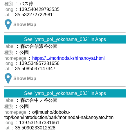
種別
: バス停
long
: 139.540429793535
lat
: 35.5322727229811
Show Map
See "yato_poi_yokohama_032" in Apps
label
: 森の台信濃谷公園
種別
: 公園
homepage
:
https://.../morinodai-shinanoyat.html
long
: 139.534957281656
lat
: 35.5085037147347
Show Map
See "yato_poi_yokohama_033" in Apps
label
: 森の台中ノ谷公園
種別
: 公園
homepage
: o/jimusho/doboku-
top/koen/introduction/park/morinodai-nakanoyato.html
long
: 139.531537381661
lat
: 35.5090233012528