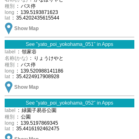
種別
: バス停
long
: 139.5193871623
lat
: 35.4202435615544
Show Map
See "yato_poi_yokohama_051" in Apps
label
: 領家谷
名称(かな)
: りょうけやと
種別
: バス停
long
: 139.520988141186
lat
: 35.4224917908928
Show Map
See "yato_poi_yokohama_052" in Apps
label
: 緑園子易谷公園
種別
: 公園
long
: 139.5197869345
lat
: 35.4416192462475