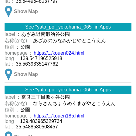
lat
: 35.5449548037797
Show Map
See "yato_poi_yokohama_065" in Apps
label
: あざみ野南鍛冶谷公園
名称(かな)
: あざみのみなみかじやとこうえん
種別
: 公園
homepage
:
https://.../kouen024.html
long
: 139.547196525918
lat
: 35.5639335147762
Show Map
See "yato_poi_yokohama_066" in Apps
label
: 奈良三丁目熊ヶ谷公園
名称(かな)
: ならさんちょうめくまがやとこうえん
種別
: 公園
homepage
:
https://.../kouen185.html
long
: 139.483965329734
lat
: 35.5488580508457