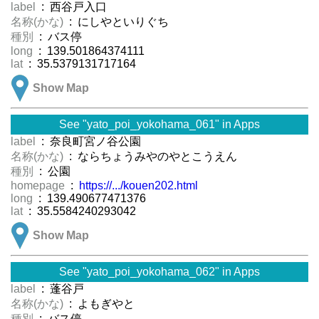
label
: 西谷戸入口
名称(かな)
: にしやといりぐち
種別
: バス停
long
: 139.501864374111
lat
: 35.5379131717164
Show Map
See "yato_poi_yokohama_061" in Apps
label
: 奈良町宮ノ谷公園
名称(かな)
: ならちょうみやのやとこうえん
種別
: 公園
homepage
:
https://.../kouen202.html
long
: 139.490677471376
lat
: 35.5584240293042
Show Map
See "yato_poi_yokohama_062" in Apps
label
: 蓬谷戸
名称(かな)
: よもぎやと
種別
: バス停