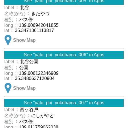
See "yato_poi_yokohama_005" in Apps
label
: 北谷
名称(かな)
: きたやつ
種別
: バス停
long
: 139.606942041855
lat
: 35.3471361113817
Show Map
See "yato_poi_yokohama_006" in Apps
label
: 北谷公園
種別
: 公園
long
: 139.606122346909
lat
: 35.3480637120904
Show Map
See "yato_poi_yokohama_007" in Apps
label
: 西ケ谷戸
名称(かな)
: にしがやと
種別
: バス停
long
: 139.611759062038