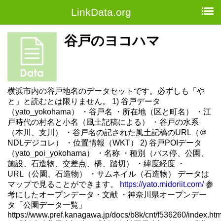
LinkData.org
谷戸のヨコハマ
横浜市内の谷戸地名のデータセットです。必ずしも「や
と」と読むとは限りません。 1) 谷戸データ
（yato_yokohama） ・谷戸名 ・所在地（区と町名） ・江
戸時代の村名と小名（風土記稿による） ・谷戸の水系
（本川、支川） ・谷戸名の記された風土記稿のURL（＠
NDLデジコレ） ・位置情報（WKT） 2) 谷戸POIデータ
（yato_poi_yokohama） ・名称 ・種別（バス停、公園、
施設、石造物、交差点、橋、踏切） ・緯度経度 ・
URL（公園、石造物） ・サムネイル（石造物） データは
マップで見ることができます。
https://yato.midoriit.com/
参
考にしたオープンデータ・文献 ・神奈川県オープンデー
タ「公園データ一覧」
https://www.pref.kanagawa.jp/docs/b8k/cnt/f536260/index.htm