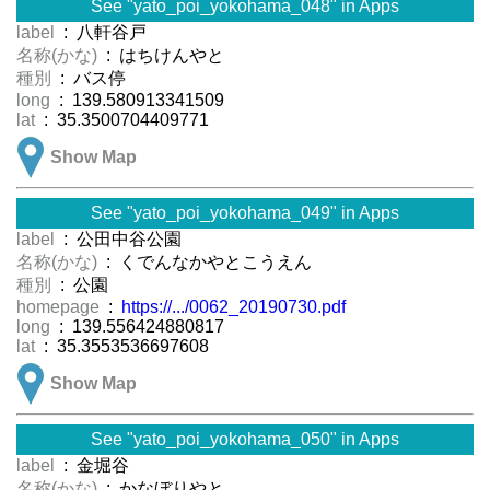
See "yato_poi_yokohama_048" in Apps
label
: 八軒谷戸
名称(かな)
: はちけんやと
種別
: バス停
long
: 139.580913341509
lat
: 35.3500704409771
Show Map
See "yato_poi_yokohama_049" in Apps
label
: 公田中谷公園
名称(かな)
: くでんなかやとこうえん
種別
: 公園
homepage
:
https://.../0062_20190730.pdf
long
: 139.556424880817
lat
: 35.3553536697608
Show Map
See "yato_poi_yokohama_050" in Apps
label
: 金堀谷
名称(かな)
: かなぼりやと