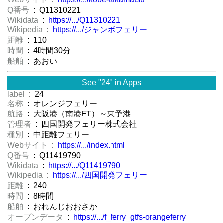
Q番号
: Q11310221
Wikidata
:
https://.../Q11310221
Wikipedia
:
https://.../ジャンボフェリー
距離
: 110
時間
: 4時間30分
船舶
: あおい
See "24" in Apps
label
: 24
名称
: オレンジフェリー
航路
: 大阪港（南港FT）～東予港
管理者
: 四国開発フェリー株式会社
種別
: 中距離フェリー
Webサイト
:
https://.../index.html
Q番号
: Q11419790
Wikidata
:
https://.../Q11419790
Wikipedia
:
https://.../四国開発フェリー
距離
: 240
時間
: 8時間
船舶
: おれんじおおさか
オープンデータ
:
https://.../f_ferry_gtfs-orangeferry