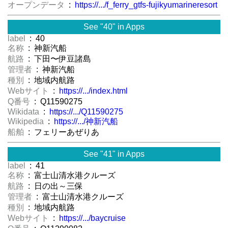
オープンデータ
:
https://.../f_ferry_gtfs-fujikyumarineresort
See "40" in Apps
label
: 40
名称
: 神新汽船
航路
: 下田〜伊豆諸島
管理者
: 神新汽船
種別
: 地域内航路
Webサイト
:
https://.../index.html
Q番号
: Q11590275
Wikidata
:
https://.../Q11590275
Wikipedia
:
https://.../神新汽船
船舶
: フェリーあぜりあ
See "41" in Apps
label
: 41
名称
: 富士山清水港クルーズ
航路
: 日の出～三保
管理者
: 富士山清水港クルーズ
種別
: 地域内航路
Webサイト
:
https://.../baycruise