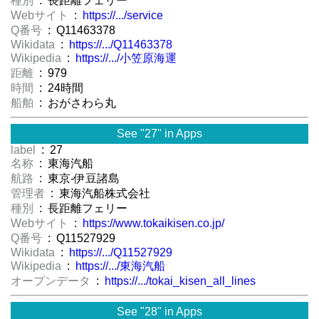
種別
: 長距離フェリー
Webサイト
:
https://.../service
Q番号
: Q11463378
Wikidata
:
https://.../Q11463378
Wikipedia
:
https://.../小笠原海運
距離
: 979
時間
: 24時間
船舶
: おがさわら丸
See "27" in Apps
label
: 27
名称
: 東海汽船
航路
: 東京-伊豆諸島
管理者
: 東海汽船株式会社
種別
: 長距離フェリー
Webサイト
:
https://www.tokaikisen.co.jp/
Q番号
: Q11527929
Wikidata
:
https://.../Q11527929
Wikipedia
:
https://.../東海汽船
オープンデータ
:
https://.../tokai_kisen_all_lines
See "28" in Apps