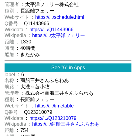
管理者
: 太平洋フェリー株式会社
種別
: 長距離フェリー
Webサイト
:
https://.../schedule.html
Q番号
: Q11443966
Wikidata
:
https://.../Q11443966
Wikipedia
:
https://.../太平洋フェリー
距離
: 1330
時間
: 40時間
船舶
: きたかみ
See "6" in Apps
label
: 6
名称
: 商船三井さんふらわあ
航路
: 大洗～苫小牧
管理者
: 株式会社商船三井さんふらわあ
種別
: 長距離フェリー
Webサイト
:
https://.../timetable
Q番号
: Q123210079
Wikidata
:
https://.../Q123210079
Wikipedia
:
https://.../商船三井さんふらわあ
距離
: 754