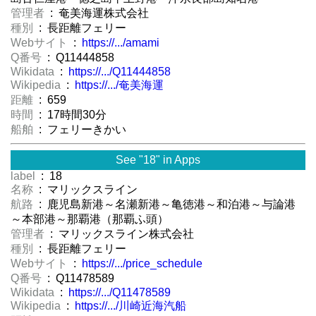
管理者
: 奄美海運株式会社
種別
: 長距離フェリー
Webサイト
:
https://.../amami
Q番号
: Q11444858
Wikidata
:
https://.../Q11444858
Wikipedia
:
https://.../奄美海運
距離
: 659
時間
: 17時間30分
船舶
: フェリーきかい
See "18" in Apps
label
: 18
名称
: マリックスライン
航路
: 鹿児島新港～名瀬新港～亀徳港～和泊港～与論港
～本部港～那覇港（那覇ふ頭）
管理者
: マリックスライン株式会社
種別
: 長距離フェリー
Webサイト
:
https://.../price_schedule
Q番号
: Q11478589
Wikidata
:
https://.../Q11478589
Wikipedia
:
https://.../川崎近海汽船