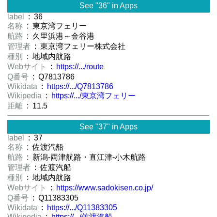
See "36" in Apps
label
: 36
名称
: 東京湾フェリー
航路
: 久里浜港～金谷港
管理者
: 東京湾フェリー株式会社
種別
: 地域内航路
Webサイト
:
https://.../route
Q番号
: Q7813786
Wikidata
:
https://.../Q7813786
Wikipedia
:
https://.../東京湾フェリー
距離
: 11.5
See "37" in Apps
label
: 37
名称
: 佐渡汽船
航路
: 新潟-両津航路・直江津-小木航路
管理者
: 佐渡汽船
種別
: 地域内航路
Webサイト
:
https://www.sadokisen.co.jp/
Q番号
: Q11383305
Wikidata
:
https://.../Q11383305
Wikipedia
:
https://.../佐渡汽船