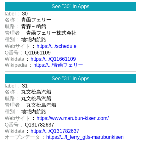
See "30" in Apps
label
: 30
名称
: 青函フェリー
航路
: 青森～函館
管理者
: 青函フェリー株式会社
種別
: 地域内航路
Webサイト
:
https://.../schedule
Q番号
: Q11661109
Wikidata
:
https://.../Q11661109
Wikipedia
:
https://.../青函フェリー
See "31" in Apps
label
: 31
名称
: 丸文松島汽船
航路
: 丸文松島汽船
管理者
: 丸文松島汽船
種別
: 地域内航路
Webサイト
:
https://www.marubun-kisen.com/
Q番号
: Q131782637
Wikidata
:
https://.../Q131782637
オープンデータ
:
https://.../f_ferry_gtfs-marubunkisen