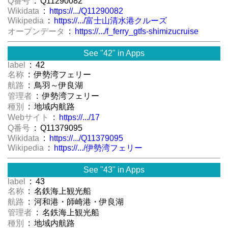
Q番号
: Q11290082
Wikidata
:
https://.../Q11290082
Wikipedia
:
https://.../富士山清水港クルーズ
オープンデータ
:
https://.../f_ferry_gtfs-shimizucruise
See "42" in Apps
label
: 42
名称
: 伊勢湾フェリー
航路
: 鳥羽～伊良湖
管理者
: 伊勢湾フェリー
種別
: 地域内航路
Webサイト
:
https://.../17
Q番号
: Q11379095
Wikidata
:
https://.../Q11379095
Wikipedia
:
https://.../伊勢湾フェリー
See "43" in Apps
label
: 43
名称
: 名鉄海上観光船
航路
: 河和港・師崎港・伊良湖
管理者
: 名鉄海上観光船
種別
: 地域内航路