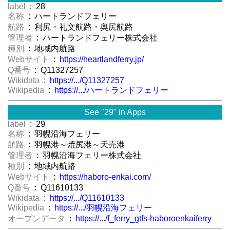
label
: 28
名称
: ハートランドフェリー
航路
: 利尻・礼文航路・奥尻航路
管理者
: ハートランドフェリー株式会社
種別
: 地域内航路
Webサイト
:
https://heartlandferry.jp/
Q番号
: Q11327257
Wikidata
:
https://.../Q11327257
Wikipedia
:
https://.../ハートランドフェリー
See "29" in Apps
label
: 29
名称
: 羽幌沿海フェリー
航路
: 羽幌港～焼尻港～天売港
管理者
: 羽幌沿海フェリー株式会社
種別
: 地域内航路
Webサイト
:
https://haboro-enkai.com/
Q番号
: Q11610133
Wikidata
:
https://.../Q11610133
Wikipedia
:
https://.../羽幌沿海フェリー
オープンデータ
:
https://.../f_ferry_gtfs-haboroenkaiferry