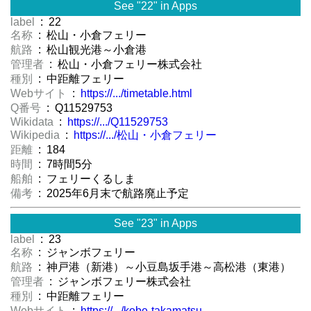
See "22" in Apps
label
: 22
名称
: 松山・小倉フェリー
航路
: 松山観光港～小倉港
管理者
: 松山・小倉フェリー株式会社
種別
: 中距離フェリー
Webサイト
:
https://.../timetable.html
Q番号
: Q11529753
Wikidata
:
https://.../Q11529753
Wikipedia
:
https://.../松山・小倉フェリー
距離
: 184
時間
: 7時間5分
船舶
: フェリーくるしま
備考
: 2025年6月末で航路廃止予定
See "23" in Apps
label
: 23
名称
: ジャンボフェリー
航路
: 神戸港（新港）～小豆島坂手港～高松港（東港）
管理者
: ジャンボフェリー株式会社
種別
: 中距離フェリー
Webサイト
:
https://.../kobe-takamatsu