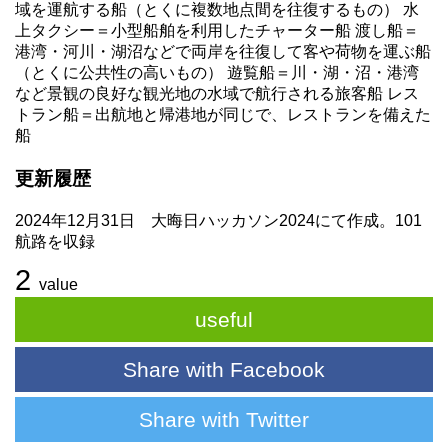
域を運航する船（とくに複数地点間を往復するもの） 水
上タクシー＝小型船舶を利用したチャーター船 渡し船＝
港湾・河川・湖沼などで両岸を往復して客や荷物を運ぶ船
（とくに公共性の高いもの） 遊覧船＝川・湖・沼・港湾
など景観の良好な観光地の水域で航行される旅客船 レス
トラン船＝出航地と帰港地が同じで、レストランを備えた
船
更新履歴
2024年12月31日 大晦日ハッカソン2024にて作成。101
航路を収録
2
value
useful
Share with Facebook
Share with Twitter