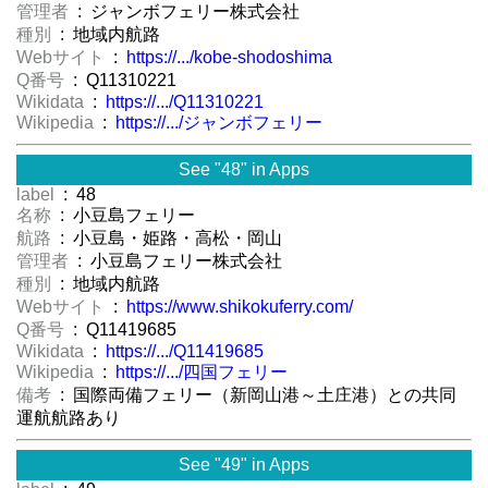
管理者
: ジャンボフェリー株式会社
種別
: 地域内航路
Webサイト
:
https://.../kobe-shodoshima
Q番号
: Q11310221
Wikidata
:
https://.../Q11310221
Wikipedia
:
https://.../ジャンボフェリー
See "48" in Apps
label
: 48
名称
: 小豆島フェリー
航路
: 小豆島・姫路・高松・岡山
管理者
: 小豆島フェリー株式会社
種別
: 地域内航路
Webサイト
:
https://www.shikokuferry.com/
Q番号
: Q11419685
Wikidata
:
https://.../Q11419685
Wikipedia
:
https://.../四国フェリー
備考
: 国際両備フェリー（新岡山港～土庄港）との共同
運航航路あり
See "49" in Apps