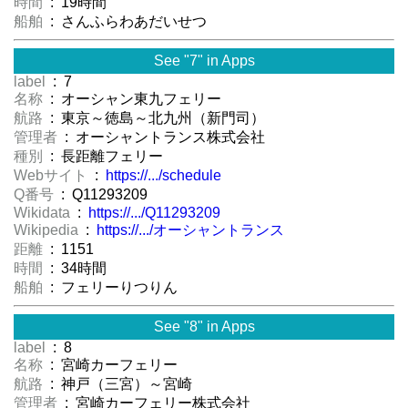
時間
: 19時間
船舶
: さんふらわあだいせつ
See "7" in Apps
label
: 7
名称
: オーシャン東九フェリー
航路
: 東京～徳島～北九州（新門司）
管理者
: オーシャントランス株式会社
種別
: 長距離フェリー
Webサイト
:
https://.../schedule
Q番号
: Q11293209
Wikidata
:
https://.../Q11293209
Wikipedia
:
https://.../オーシャントランス
距離
: 1151
時間
: 34時間
船舶
: フェリーりつりん
See "8" in Apps
label
: 8
名称
: 宮崎カーフェリー
航路
: 神戸（三宮）～宮崎
管理者
: 宮崎カーフェリー株式会社