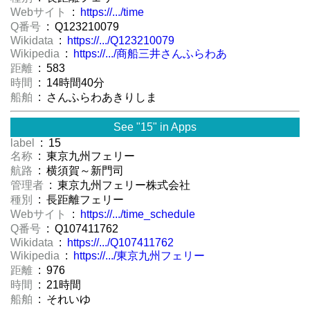
Webサイト
:
https://.../time
Q番号
: Q123210079
Wikidata
:
https://.../Q123210079
Wikipedia
:
https://.../商船三井さんふらわあ
距離
: 583
時間
: 14時間40分
船舶
: さんふらわあきりしま
See "15" in Apps
label
: 15
名称
: 東京九州フェリー
航路
: 横須賀～新門司
管理者
: 東京九州フェリー株式会社
種別
: 長距離フェリー
Webサイト
:
https://.../time_schedule
Q番号
: Q107411762
Wikidata
:
https://.../Q107411762
Wikipedia
:
https://.../東京九州フェリー
距離
: 976
時間
: 21時間
船舶
: それいゆ