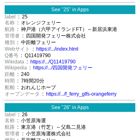
See "25" in Apps
label
: 25
名称
: オレンジフェリー
航路
: 神戸港（六甲アイランドFT）～新居浜東港
管理者
: 四国開発フェリー株式会社
種別
: 中距離フェリー
Webサイト
:
https://.../index.html
Q番号
: Q11419790
Wikidata
:
https://.../Q11419790
Wikipedia
:
https://.../四国開発フェリー
距離
: 240
時間
: 7時間20分
船舶
: おれんじホープ
オープンデータ
:
https://.../f_ferry_gtfs-orangeferry
See "26" in Apps
label
: 26
名称
: 小笠原海運
航路
: 東京港（竹芝）～父島二見港
管理者
: 小笠原海運株式会社