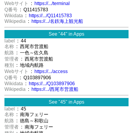
Webサイト
:
https://.../terminal
Q番号
: Q11415783
Wikidata
:
https://.../Q11415783
Wikipedia
:
https://.../名鉄海上観光船
See "44" in Apps
label
: 44
名称
: 西尾市営渡船
航路
: 一色～佐久島
管理者
: 西尾市営渡船
種別
: 地域内航路
Webサイト
:
https://.../access
Q番号
: Q103897906
Wikidata
:
https://.../Q103897906
Wikipedia
:
https://.../西尾市営渡船
See "45" in Apps
label
: 45
名称
: 南海フェリー
航路
: 徳島～和歌山
管理者
: 南海フェリー