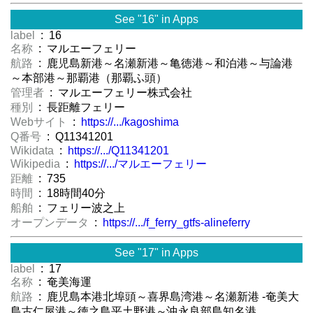
See "16" in Apps
label
: 16
名称
: マルエーフェリー
航路
: 鹿児島新港～名瀬新港～亀徳港～和泊港～与論港
～本部港～那覇港（那覇ふ頭）
管理者
: マルエーフェリー株式会社
種別
: 長距離フェリー
Webサイト
:
https://.../kagoshima
Q番号
: Q11341201
Wikidata
:
https://.../Q11341201
Wikipedia
:
https://.../マルエーフェリー
距離
: 735
時間
: 18時間40分
船舶
: フェリー波之上
オープンデータ
:
https://.../f_ferry_gtfs-alineferry
See "17" in Apps
label
: 17
名称
: 奄美海運
航路
: 鹿児島本港北埠頭～喜界島湾港～名瀬新港 -奄美大
島古仁屋港～徳之島平土野港～沖永良部島知名港