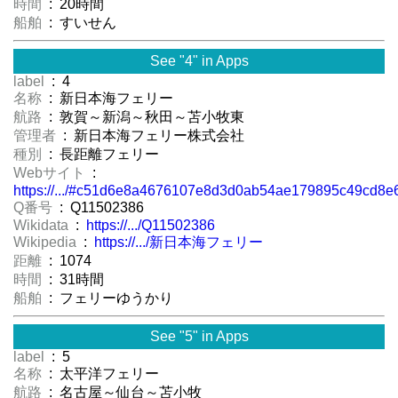
時間
: 20時間
船舶
: すいせん
See "4" in Apps
label
: 4
名称
: 新日本海フェリー
航路
: 敦賀～新潟～秋田～苫小牧東
管理者
: 新日本海フェリー株式会社
種別
: 長距離フェリー
Webサイト
:
https://.../#c51d6e8a4676107e8d3d0ab54ae179895c49cd
Q番号
: Q11502386
Wikidata
:
https://.../Q11502386
Wikipedia
:
https://.../新日本海フェリー
距離
: 1074
時間
: 31時間
船舶
: フェリーゆうかり
See "5" in Apps
label
: 5
名称
: 太平洋フェリー
航路
: 名古屋～仙台～苫小牧