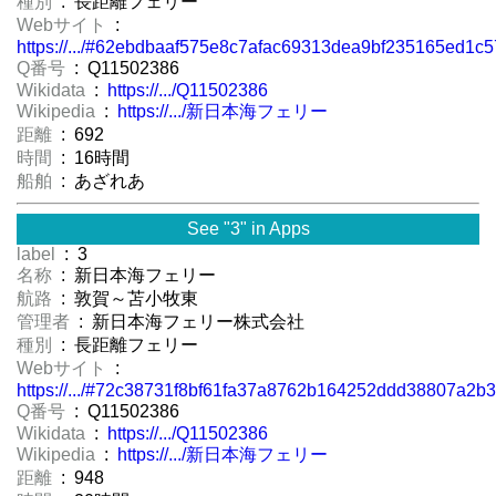
種別
: 長距離フェリー
Webサイト
:
https://.../#62ebdbaaf575e8c7afac69313dea9bf235165ed1
Q番号
: Q11502386
Wikidata
:
https://.../Q11502386
Wikipedia
:
https://.../新日本海フェリー
距離
: 692
時間
: 16時間
船舶
: あざれあ
See "3" in Apps
label
: 3
名称
: 新日本海フェリー
航路
: 敦賀～苫小牧東
管理者
: 新日本海フェリー株式会社
種別
: 長距離フェリー
Webサイト
:
https://.../#72c38731f8bf61fa37a8762b164252ddd38807a
Q番号
: Q11502386
Wikidata
:
https://.../Q11502386
Wikipedia
:
https://.../新日本海フェリー
距離
: 948