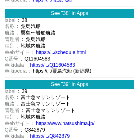
See "38" in Apps
label
: 38
名称
: 粟島汽船
航路
: 粟島〜岩船航路
管理者
: 粟島汽船
種別
: 地域内航路
Webサイト
:
https://.../schedule.html
Q番号
: Q11604583
Wikidata
:
https://.../Q11604583
Wikipedia
: https://.../粟島汽船 (新潟県)
See "39" in Apps
label
: 39
名称
: 富士急マリンリゾート
航路
: 富士急マリンリゾート
管理者
: 富士急マリンリゾート
種別
: 地域内航路
Webサイト
:
https://www.hatsushima.jp/
Q番号
: Q842879
Wikidata
:
https://.../Q842879