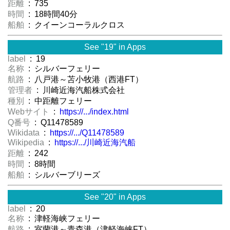
距離
: 735
時間
: 18時間40分
船舶
: クイーンコーラルクロス
See "19" in Apps
label
: 19
名称
: シルバーフェリー
航路
: 八戸港～苫小牧港（西港FT）
管理者
: 川崎近海汽船株式会社
種別
: 中距離フェリー
Webサイト
:
https://.../index.html
Q番号
: Q11478589
Wikidata
:
https://.../Q11478589
Wikipedia
:
https://.../川崎近海汽船
距離
: 242
時間
: 8時間
船舶
: シルバーブリーズ
See "20" in Apps
label
: 20
名称
: 津軽海峡フェリー
航路
: 室蘭港～青森港（津軽海峡FT）