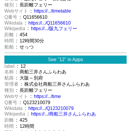
種別
: 長距離フェリー
Webサイト
:
https://.../timetable
Q番号
: Q11656610
Wikidata
:
https://.../Q11656610
Wikipedia
:
https://.../阪九フェリー
距離
: 454
時間
: 12時間30分
船舶
: せっつ
See "12" in Apps
label
: 12
名称
: 商船三井さんふらわあ
航路
: 大阪～別府
管理者
: 株式会社商船三井さんふらわあ
種別
: 長距離フェリー
Webサイト
:
https://.../time
Q番号
: Q123210079
Wikidata
:
https://.../Q123210079
Wikipedia
:
https://.../商船三井さんふらわあ
距離
: 425
時間
: 12時間