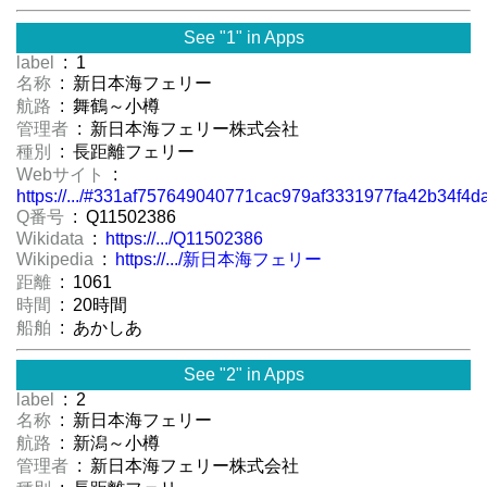
See "1" in Apps
label
: 1
名称
: 新日本海フェリー
航路
: 舞鶴～小樽
管理者
: 新日本海フェリー株式会社
種別
: 長距離フェリー
Webサイト
:
https://.../#331af757649040771cac979af3331977fa42b34f4
Q番号
: Q11502386
Wikidata
:
https://.../Q11502386
Wikipedia
:
https://.../新日本海フェリー
距離
: 1061
時間
: 20時間
船舶
: あかしあ
See "2" in Apps
label
: 2
名称
: 新日本海フェリー
航路
: 新潟～小樽
管理者
: 新日本海フェリー株式会社