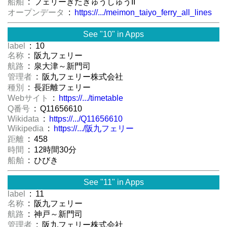
船舶
: フェリーきたきゅうしゅうII
オープンデータ
:
https://.../meimon_taiyo_ferry_all_lines
See "10" in Apps
label
: 10
名称
: 阪九フェリー
航路
: 泉大津～新門司
管理者
: 阪九フェリー株式会社
種別
: 長距離フェリー
Webサイト
:
https://.../timetable
Q番号
: Q11656610
Wikidata
:
https://.../Q11656610
Wikipedia
:
https://.../阪九フェリー
距離
: 458
時間
: 12時間30分
船舶
: ひびき
See "11" in Apps
label
: 11
名称
: 阪九フェリー
航路
: 神戸～新門司
管理者
: 阪九フェリー株式会社