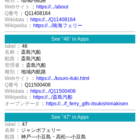
種別
: 地域内航路
Webサイト
:
https://.../about
Q番号
: Q11408164
Wikidata
:
https://.../Q11408164
Wikipedia
:
https://.../南海フェリー
See "46" in Apps
label
: 46
名称
: 斎島汽船
航路
: 斎島汽船
管理者
: 斎島汽船
種別
: 地域内航路
Webサイト
:
https://.../kouro-ituki.html
Q番号
: Q11500408
Wikidata
:
https://.../Q11500408
Wikipedia
:
https://.../斎島汽船
オープンデータ
:
https://.../f_ferry_gtfs-itsukishimakisen
See "47" in Apps
label
: 47
名称
: ジャンボフェリー
航路
: 神戸―小豆島・高松―小豆島