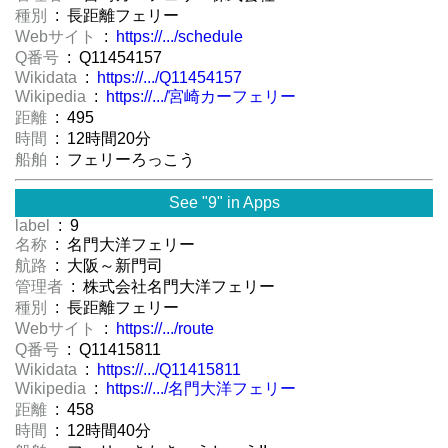
種別
: 長距離フェリー
Webサイト
:
https://.../schedule
Q番号
: Q11454157
Wikidata
:
https://.../Q11454157
Wikipedia
:
https://.../宮崎カーフェリー
距離
: 495
時間
: 12時間20分
船舶
: フェリーろっこう
See "9" in Apps
label
: 9
名称
: 名門大洋フェリー
航路
: 大阪～新門司
管理者
: 株式会社名門大洋フェリー
種別
: 長距離フェリー
Webサイト
:
https://.../route
Q番号
: Q11415811
Wikidata
:
https://.../Q11415811
Wikipedia
:
https://.../名門大洋フェリー
距離
: 458
時間
: 12時間40分