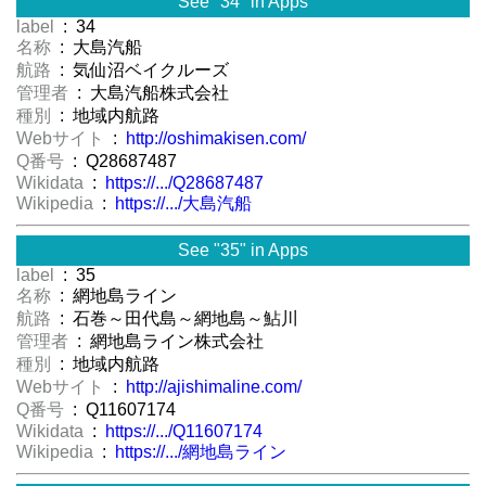
See "34" in Apps
label
: 34
名称
: 大島汽船
航路
: 気仙沼ベイクルーズ
管理者
: 大島汽船株式会社
種別
: 地域内航路
Webサイト
:
http://oshimakisen.com/
Q番号
: Q28687487
Wikidata
:
https://.../Q28687487
Wikipedia
:
https://.../大島汽船
See "35" in Apps
label
: 35
名称
: 網地島ライン
航路
: 石巻～田代島～網地島～鮎川
管理者
: 網地島ライン株式会社
種別
: 地域内航路
Webサイト
:
http://ajishimaline.com/
Q番号
: Q11607174
Wikidata
:
https://.../Q11607174
Wikipedia
:
https://.../網地島ライン