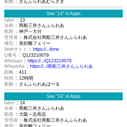
船舶
: さんふらわあむらさき
See "13" in Apps
label
: 13
名称
: 商船三井さんふらわあ
航路
: 神戸～大分
管理者
: 株式会社商船三井さんふらわあ
種別
: 長距離フェリー
Webサイト
:
https://.../time
Q番号
: Q123210079
Wikidata
:
https://.../Q123210079
Wikipedia
:
https://.../商船三井さんふらわあ
距離
: 411
時間
: 12時間
船舶
: さんふらわあぱーる
See "14" in Apps
label
: 14
名称
: 商船三井さんふらわあ
航路
: 大阪～志布志
管理者
: 株式会社商船三井さんふらわあ
種別
: 長距離フェリー