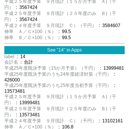
平成２５年度予算 ９月現計（１５か月予算 Ａ)（千
円）
: 3567424
平成２５年度予算 ９月現計（２５年度のみ Ｂ)（千
円）
: 3567424
平成２４年度予算 ９月現計 Ｃ）（千円）
: 3584607
伸率 Ａ／Ｃ×100（％）
: 99.5
伸率 Ｂ／Ｃ×100（％）
: 99.5
See "14" in Apps
label
: 14
会計名
: 合計
平成25年度既決予算（15か月予算）（千円）
: 13999481
平成25年度既決予算のうち24年度経済対策（千円）
:
426000
平成25年度既決予算のうち25年度当初予算（千円）
:
13573481
平成２５年度予算 ９月現計（１５か月予算 Ａ)（千
円）
: 13999481
平成２５年度予算 ９月現計（２５年度のみ Ｂ)（千
円）
: 13573481
平成２４年度予算 ９月現計 Ｃ）（千円）
: 13102161
伸率 Ａ／Ｃ×100（％）
: 106.8