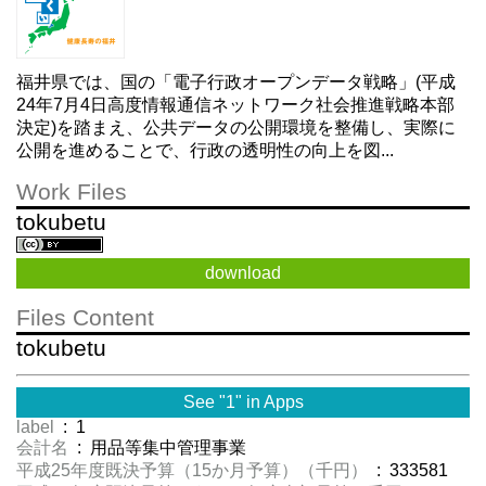
福井県では、国の「電子行政オープンデータ戦略」(平成
24年7月4日高度情報通信ネットワーク社会推進戦略本部
決定)を踏まえ、公共データの公開環境を整備し、実際に
公開を進めることで、行政の透明性の向上を図...
Work Files
tokubetu
download
Files Content
tokubetu
See "1" in Apps
label
: 1
会計名
: 用品等集中管理事業
平成25年度既決予算（15か月予算）（千円）
: 333581