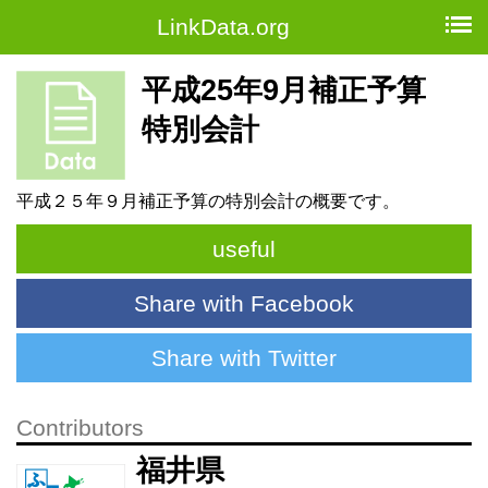
LinkData.org
平成25年9月補正予算
特別会計
平成２５年９月補正予算の特別会計の概要です。
useful
Share with Facebook
Share with Twitter
Contributors
福井県