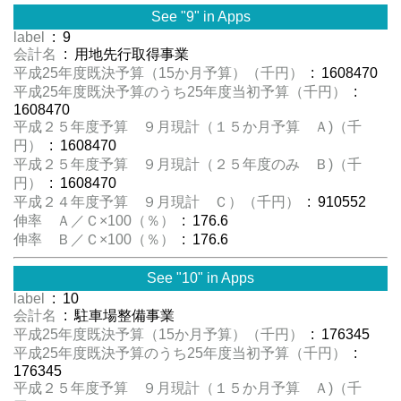
See "9" in Apps
label
: 9
会計名
: 用地先行取得事業
平成25年度既決予算（15か月予算）（千円）
: 1608470
平成25年度既決予算のうち25年度当初予算（千円）
:
1608470
平成２５年度予算 ９月現計（１５か月予算 Ａ)（千
円）
: 1608470
平成２５年度予算 ９月現計（２５年度のみ Ｂ)（千
円）
: 1608470
平成２４年度予算 ９月現計 Ｃ）（千円）
: 910552
伸率 Ａ／Ｃ×100（％）
: 176.6
伸率 Ｂ／Ｃ×100（％）
: 176.6
See "10" in Apps
label
: 10
会計名
: 駐車場整備事業
平成25年度既決予算（15か月予算）（千円）
: 176345
平成25年度既決予算のうち25年度当初予算（千円）
:
176345
平成２５年度予算 ９月現計（１５か月予算 Ａ)（千