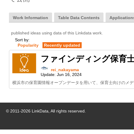
Work Information
Table Data Contents
Applications
published ideas using data of this Linkdata work.
Sort by:
Popularity
Recently updated
ファインディング保育
rei_nakayama
Update:
Jun 16, 2024
横浜市の保育園情報オープンデータを用いて、保育士向けのメデ
© 2011-
2026
LinkData, All rights reserved.