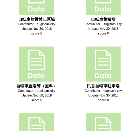
自転車放置禁止区域
自転車集積所
Contributor：suginami city
Contributor：suginami city
Update:Nov 30, 2018
Update:Nov 30, 2018
score 0
score 0
自転車置場等（無料）
民営自転車駐車場
Contributor：suginami city
Contributor：suginami city
Update:Nov 30, 2018
Update:Nov 30, 2018
score 0
score 0