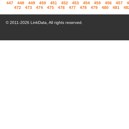
447
448
449
450
451
452
453
454
455
456
457
4
472
473
474
475
476
477
478
479
480
481
48
© 2011-
2026
LinkData, All rights reserved.