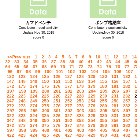
カマドベンチ
ポンプ格納庫
Contributor：suginami city
Contributor：suginami city
Update:Nov 30, 2018
Update:Nov 30, 2018
score 0
score 0
<<Previous
1
2
3
4
5
6
7
8
9
10
11
12
13
14
32
33
34
35
36
37
38
39
40
41
42
43
44
45
4
64
65
66
67
68
69
70
71
72
73
74
75
76
77
7
96
97
98
99
100
101
102
103
104
105
106
107
122
123
124
125
126
127
128
129
130
131
132
1
147
148
149
150
151
152
153
154
155
156
157
1
172
173
174
175
176
177
178
179
180
181
182
1
197
198
199
200
201
202
203
204
205
206
207
222
223
224
225
226
227
228
229
230
231
232
2
247
248
249
250
251
252
253
254
255
256
257
2
272
273
274
275
276
277
278
279
280
281
282
2
297
298
299
300
301
302
303
304
305
306
307
322
323
324
325
326
327
328
329
330
331
332
3
347
348
349
350
351
352
353
354
355
356
357
3
372
373
374
375
376
377
378
379
380
381
382
3
397
398
399
400
401
402
403
404
405
406
407
422
423
424
425
426
427
428
429
430
431
432
4