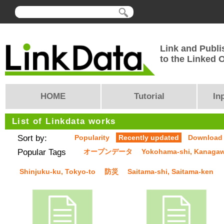
Link and Publi
to the Linked
HOME
Tutorial
In
List of Linkdata works
Sort by:
Popularity
Recently updated
Download
Popular Tags
オープンデータ
Yokohama-shi, Kanaga
Shinjuku-ku, Tokyo-to
防災
Saitama-shi, Saitama-ken