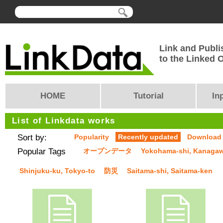
Link and Publi
to the Linked
HOME
Tutorial
In
List of Linkdata works
Sort by:
Popularity
Recently updated
Download
Popular Tags
オープンデータ
Yokohama-shi, Kanaga
Shinjuku-ku, Tokyo-to
防災
Saitama-shi, Saitama-ken