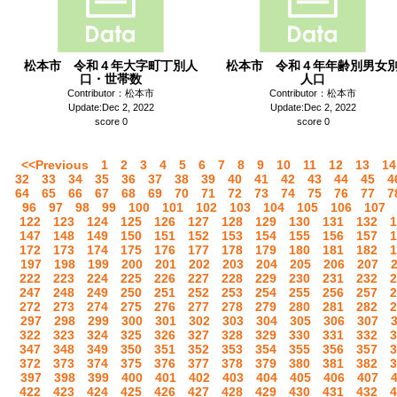
松本市 令和４年大字町丁別人
松本市 令和４年年齢別男女
口・世帯数
人口
Contributor：松本市
Contributor：松本市
Update:Dec 2, 2022
Update:Dec 2, 2022
score 0
score 0
<<Previous
1
2
3
4
5
6
7
8
9
10
11
12
13
14
32
33
34
35
36
37
38
39
40
41
42
43
44
45
4
64
65
66
67
68
69
70
71
72
73
74
75
76
77
7
96
97
98
99
100
101
102
103
104
105
106
107
122
123
124
125
126
127
128
129
130
131
132
1
147
148
149
150
151
152
153
154
155
156
157
1
172
173
174
175
176
177
178
179
180
181
182
1
197
198
199
200
201
202
203
204
205
206
207
222
223
224
225
226
227
228
229
230
231
232
2
247
248
249
250
251
252
253
254
255
256
257
2
272
273
274
275
276
277
278
279
280
281
282
2
297
298
299
300
301
302
303
304
305
306
307
322
323
324
325
326
327
328
329
330
331
332
3
347
348
349
350
351
352
353
354
355
356
357
3
372
373
374
375
376
377
378
379
380
381
382
3
397
398
399
400
401
402
403
404
405
406
407
422
423
424
425
426
427
428
429
430
431
432
4