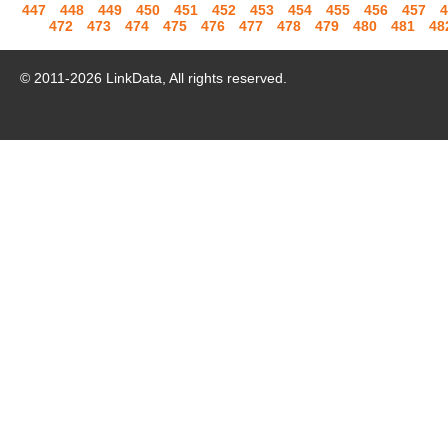
447
448
449
450
451
452
453
454
455
456
457
4
472
473
474
475
476
477
478
479
480
481
48
© 2011-
2026
LinkData, All rights reserved.