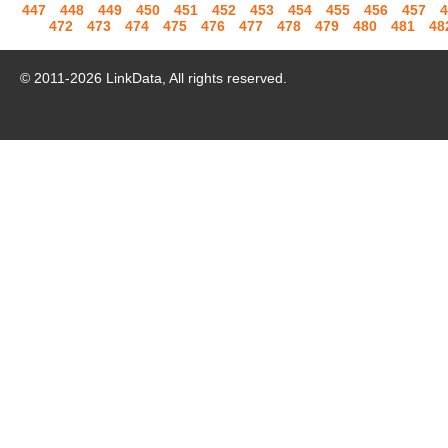
447
448
449
450
451
452
453
454
455
456
457
4
472
473
474
475
476
477
478
479
480
481
48
© 2011-
2026
LinkData, All rights reserved.