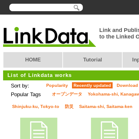
Link and Publi
to the Linked
HOME
Tutorial
In
List of Linkdata works
Sort by:
Popularity
Recently updated
Download
Popular Tags
オープンデータ
Yokohama-shi, Kanaga
Shinjuku-ku, Tokyo-to
防災
Saitama-shi, Saitama-ken