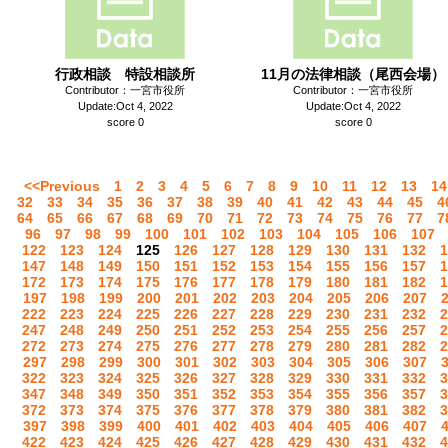
行政相談 特設相談所
11月の法律相談（尾西会場）
Contributor：一宮市役所
Contributor：一宮市役所
Update:Oct 4, 2022
Update:Oct 4, 2022
score 0
score 0
<<Previous
1
2
3
4
5
6
7
8
9
10
11
12
13
14
32
33
34
35
36
37
38
39
40
41
42
43
44
45
4
64
65
66
67
68
69
70
71
72
73
74
75
76
77
7
96
97
98
99
100
101
102
103
104
105
106
107
122
123
124
125
126
127
128
129
130
131
132
1
147
148
149
150
151
152
153
154
155
156
157
1
172
173
174
175
176
177
178
179
180
181
182
1
197
198
199
200
201
202
203
204
205
206
207
222
223
224
225
226
227
228
229
230
231
232
2
247
248
249
250
251
252
253
254
255
256
257
2
272
273
274
275
276
277
278
279
280
281
282
2
297
298
299
300
301
302
303
304
305
306
307
322
323
324
325
326
327
328
329
330
331
332
3
347
348
349
350
351
352
353
354
355
356
357
3
372
373
374
375
376
377
378
379
380
381
382
3
397
398
399
400
401
402
403
404
405
406
407
422
423
424
425
426
427
428
429
430
431
432
4