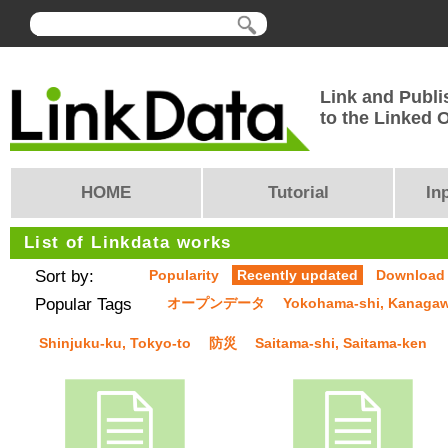
Link and Publi
to the Linked
HOME
Tutorial
In
List of Linkdata works
Sort by:
Popularity
Recently updated
Download
Popular Tags
オープンデータ
Yokohama-shi, Kanaga
Shinjuku-ku, Tokyo-to
防災
Saitama-shi, Saitama-ken