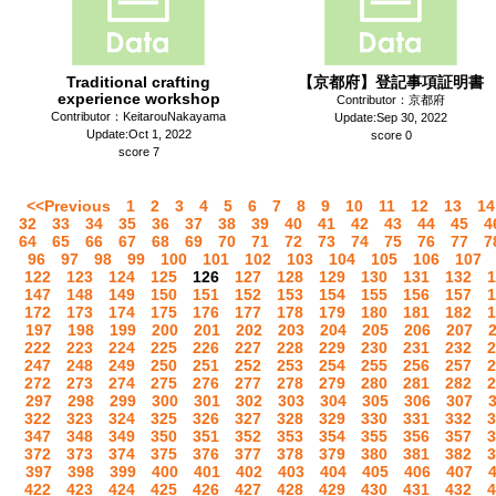
Traditional crafting
【京都府】登記事項証明書
experience workshop
Contributor：京都府
Contributor：KeitarouNakayama
Update:Sep 30, 2022
Update:Oct 1, 2022
score 0
score 7
<<Previous
1
2
3
4
5
6
7
8
9
10
11
12
13
14
32
33
34
35
36
37
38
39
40
41
42
43
44
45
4
64
65
66
67
68
69
70
71
72
73
74
75
76
77
7
96
97
98
99
100
101
102
103
104
105
106
107
122
123
124
125
126
127
128
129
130
131
132
1
147
148
149
150
151
152
153
154
155
156
157
1
172
173
174
175
176
177
178
179
180
181
182
1
197
198
199
200
201
202
203
204
205
206
207
222
223
224
225
226
227
228
229
230
231
232
2
247
248
249
250
251
252
253
254
255
256
257
2
272
273
274
275
276
277
278
279
280
281
282
2
297
298
299
300
301
302
303
304
305
306
307
322
323
324
325
326
327
328
329
330
331
332
3
347
348
349
350
351
352
353
354
355
356
357
3
372
373
374
375
376
377
378
379
380
381
382
3
397
398
399
400
401
402
403
404
405
406
407
422
423
424
425
426
427
428
429
430
431
432
4