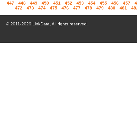
447
448
449
450
451
452
453
454
455
456
457
4
472
473
474
475
476
477
478
479
480
481
48
© 2011-
2026
LinkData, All rights reserved.