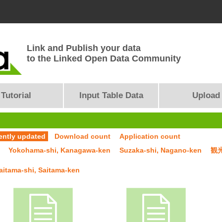
Link and Publish your data
to the Linked Open Data Community
Tutorial
Input Table Data
Upload
ently updated
Download count
Application count
Yokohama-shi, Kanagawa-ken
Suzaka-shi, Nagano-ken
観
aitama-shi, Saitama-ken