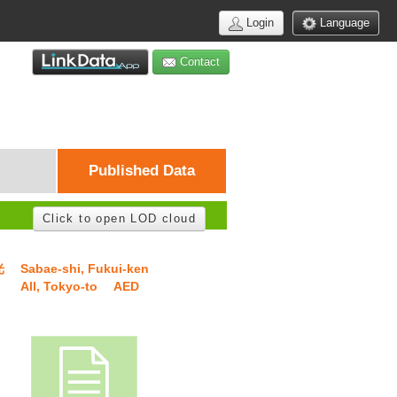
Login
Language
Contact
Published Data
Click to open LOD cloud
光
Sabae-shi, Fukui-ken
All, Tokyo-to
AED