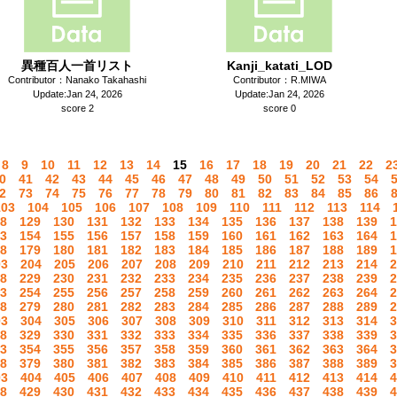
異種百人一首リスト
Kanji_katati_LOD
Contributor：Nanako Takahashi
Contributor：R.MIWA
Update:Jan 24, 2026
Update:Jan 24, 2026
score 2
score 0
8
9
10
11
12
13
14
15
16
17
18
19
20
21
22
2
0
41
42
43
44
45
46
47
48
49
50
51
52
53
54
2
73
74
75
76
77
78
79
80
81
82
83
84
85
86
103
104
105
106
107
108
109
110
111
112
113
114
8
129
130
131
132
133
134
135
136
137
138
139
1
3
154
155
156
157
158
159
160
161
162
163
164
1
8
179
180
181
182
183
184
185
186
187
188
189
1
03
204
205
206
207
208
209
210
211
212
213
214
2
8
229
230
231
232
233
234
235
236
237
238
239
2
3
254
255
256
257
258
259
260
261
262
263
264
2
8
279
280
281
282
283
284
285
286
287
288
289
2
03
304
305
306
307
308
309
310
311
312
313
314
3
8
329
330
331
332
333
334
335
336
337
338
339
3
3
354
355
356
357
358
359
360
361
362
363
364
3
8
379
380
381
382
383
384
385
386
387
388
389
3
03
404
405
406
407
408
409
410
411
412
413
414
4
8
429
430
431
432
433
434
435
436
437
438
439
4