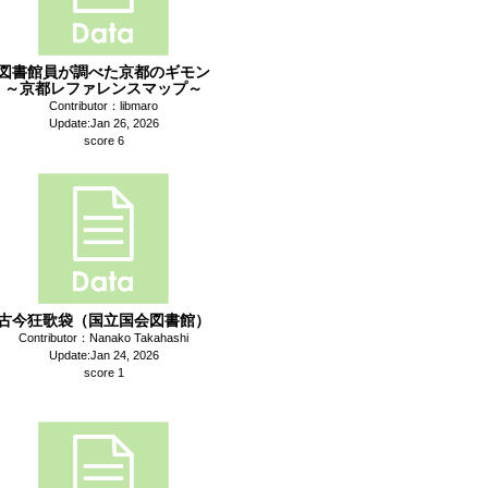
図書館員が調べた京都のギモン
～京都レファレンスマップ～
Contributor：libmaro
Update:Jan 26, 2026
score 6
古今狂歌袋（国立国会図書館）
Contributor：Nanako Takahashi
Update:Jan 24, 2026
score 1