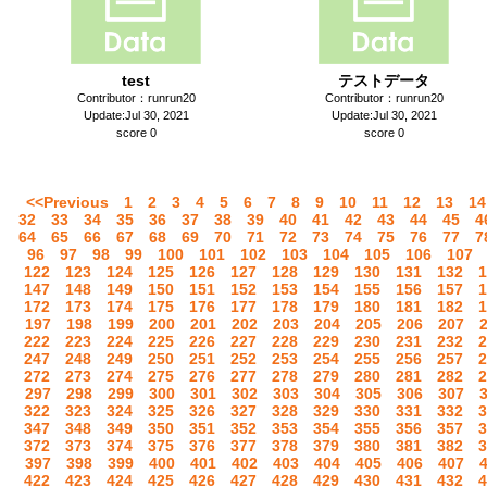
test
テストデータ
Contributor：runrun20
Contributor：runrun20
Update:Jul 30, 2021
Update:Jul 30, 2021
score 0
score 0
<<Previous
1
2
3
4
5
6
7
8
9
10
11
12
13
14
32
33
34
35
36
37
38
39
40
41
42
43
44
45
4
64
65
66
67
68
69
70
71
72
73
74
75
76
77
7
96
97
98
99
100
101
102
103
104
105
106
107
122
123
124
125
126
127
128
129
130
131
132
1
147
148
149
150
151
152
153
154
155
156
157
1
172
173
174
175
176
177
178
179
180
181
182
1
197
198
199
200
201
202
203
204
205
206
207
222
223
224
225
226
227
228
229
230
231
232
2
247
248
249
250
251
252
253
254
255
256
257
2
272
273
274
275
276
277
278
279
280
281
282
2
297
298
299
300
301
302
303
304
305
306
307
322
323
324
325
326
327
328
329
330
331
332
3
347
348
349
350
351
352
353
354
355
356
357
3
372
373
374
375
376
377
378
379
380
381
382
3
397
398
399
400
401
402
403
404
405
406
407
422
423
424
425
426
427
428
429
430
431
432
4