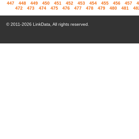
447
448
449
450
451
452
453
454
455
456
457
4
472
473
474
475
476
477
478
479
480
481
48
© 2011-
2026
LinkData, All rights reserved.