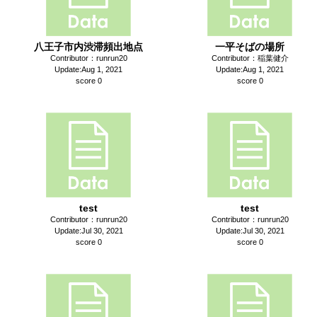
八王子市内渋滞頻出地点
一平そばの場所
Contributor：runrun20
Contributor：稲葉健介
Update:Aug 1, 2021
Update:Aug 1, 2021
score 0
score 0
test
test
Contributor：runrun20
Contributor：runrun20
Update:Jul 30, 2021
Update:Jul 30, 2021
score 0
score 0