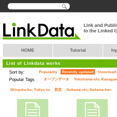
Link and Publi
to the Linked
HOME
Tutorial
In
List of Linkdata works
Sort by:
Popularity
Recently updated
Download
Popular Tags
オープンデータ
Yokohama-shi, Kanaga
Shinjuku-ku, Tokyo-to
防災
Saitama-shi, Saitama-ken