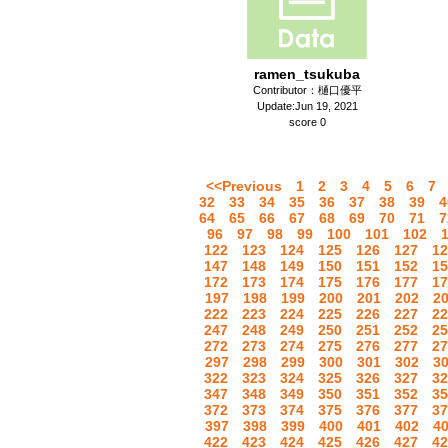
ramen_tsukuba
Contributor：樋口優平
Update:Jun 19, 2021
score 0
<<Previous
1
2
3
4
5
6
7
32
33
34
35
36
37
38
39
4
64
65
66
67
68
69
70
71
7
96
97
98
99
100
101
102
122
123
124
125
126
127
12
147
148
149
150
151
152
15
172
173
174
175
176
177
17
197
198
199
200
201
202
2
222
223
224
225
226
227
22
247
248
249
250
251
252
25
272
273
274
275
276
277
27
297
298
299
300
301
302
3
322
323
324
325
326
327
32
347
348
349
350
351
352
35
372
373
374
375
376
377
37
397
398
399
400
401
402
4
422
423
424
425
426
427
42