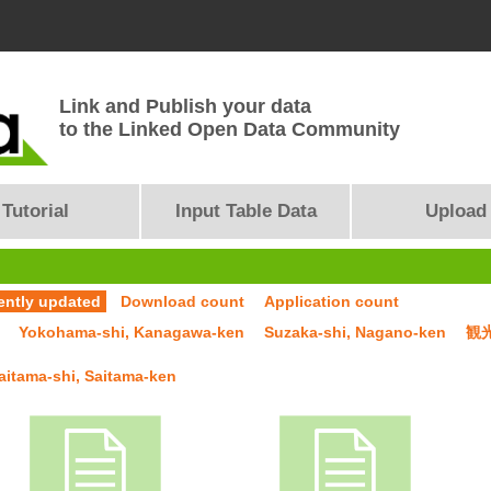
Link and Publish your data
to the Linked Open Data Community
Tutorial
Input Table Data
Upload
ently updated
Download count
Application count
Yokohama-shi, Kanagawa-ken
Suzaka-shi, Nagano-ken
観
aitama-shi, Saitama-ken