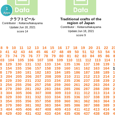
1
Apps
クラフトビール
Traditional crafts of the
region of Japan
Contributor：KeitarouNakayama
Contributor：KeitarouNakayama
Update:Jun 18, 2021
Update:Jun 18, 2021
score 14
score 9
8
9
10
11
12
13
14
15
16
17
18
19
20
21
22
2
0
41
42
43
44
45
46
47
48
49
50
51
52
53
54
2
73
74
75
76
77
78
79
80
81
82
83
84
85
86
103
104
105
106
107
108
109
110
111
112
113
114
8
129
130
131
132
133
134
135
136
137
138
139
1
3
154
155
156
157
158
159
160
161
162
163
164
1
8
179
180
181
182
183
184
185
186
187
188
189
1
03
204
205
206
207
208
209
210
211
212
213
214
2
8
229
230
231
232
233
234
235
236
237
238
239
2
3
254
255
256
257
258
259
260
261
262
263
264
2
8
279
280
281
282
283
284
285
286
287
288
289
2
03
304
305
306
307
308
309
310
311
312
313
314
3
8
329
330
331
332
333
334
335
336
337
338
339
3
3
354
355
356
357
358
359
360
361
362
363
364
3
8
379
380
381
382
383
384
385
386
387
388
389
3
03
404
405
406
407
408
409
410
411
412
413
414
4
8
429
430
431
432
433
434
435
436
437
438
439
4