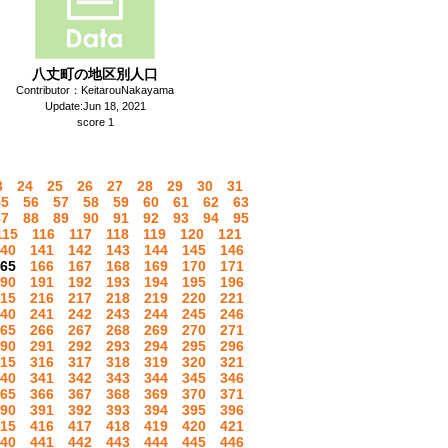
八丈町の地区別人口
Contributor：KeitarouNakayama
Update:Jun 18, 2021
score 1
3
24
25
26
27
28
29
30
31
55
56
57
58
59
60
61
62
63
87
88
89
90
91
92
93
94
95
115
116
117
118
119
120
121
40
141
142
143
144
145
146
65
166
167
168
169
170
171
90
191
192
193
194
195
196
15
216
217
218
219
220
221
40
241
242
243
244
245
246
65
266
267
268
269
270
271
90
291
292
293
294
295
296
15
316
317
318
319
320
321
40
341
342
343
344
345
346
65
366
367
368
369
370
371
90
391
392
393
394
395
396
15
416
417
418
419
420
421
40
441
442
443
444
445
446