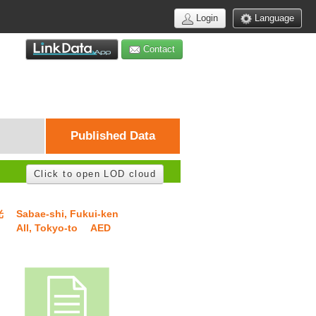
Login
Language
Contact
Published Data
Click to open LOD cloud
光
Sabae-shi, Fukui-ken
All, Tokyo-to
AED